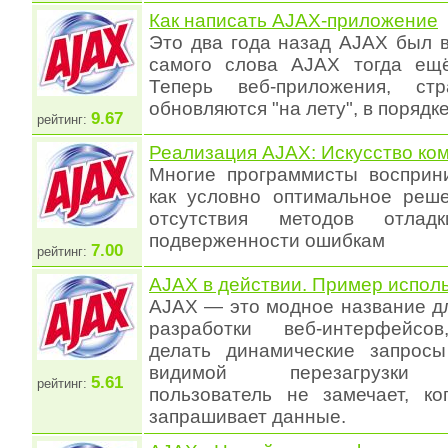
Как написать AJAX-приложение
Это два года назад AJAX был в
самого слова AJAX тогда ещё
Теперь веб-приложения, ст
обновляются "на лету", в порядк
9.67
рейтинг:
Реализация AJAХ: Искусство ко
Многие программисты восприни
как условно оптимальное реш
отсутствия методов отла
подверженности ошибкам
7.00
рейтинг:
AJAX в действии. Пример испол
AJAX — это модное название д
разработки веб-интерфейсо
делать динамические запросы
видимой перезагрузки в
5.61
рейтинг:
пользователь не замечает, ко
запрашивает данные.