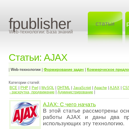
fpublisher
статьи
Web-технологии: База знаний
Статьи: AJAX
|
Web-технологии
|
Формирование задач
|
Коммерческое предл
Категории статей:
ВСЕ
|
PHP
|
Perl
|
MySQL
|
DHTML
|
JavaScript
|
Apache
|
AJAX
|
CS
- раскрутка, продвижение
|
Администрирование
|
AJAX: С чего начать
В этой статье рассмотрены ос
работы AJAX и даны два пр
использующих эту технологию.