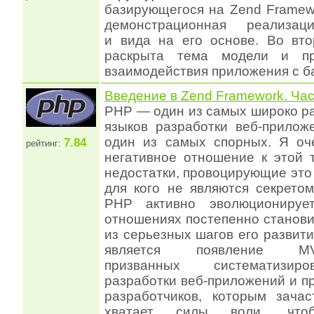
базирующегося на Zend Framew
демонстрационная реализац
и вида на его основе. Во вто
раскрыта тема модели и пр
взаимодействия приложения с б
Введение в Zend Framework. Час
PHP — один из самых широко р
языков разработки веб-прилож
один из самых спорных. Я оч
7.84
рейтинг:
негативное отношение к этой 
недостатки, провоцирующие эт
для кого не являются секрето
PHP активно эволюционируе
отношениях постепенно станов
из серьезных шагов его развити
является появление MVC-
призванных систематизир
разработки веб-приложений и пр
разработчиков, которым зача
хватает силы воли, чт