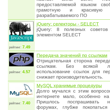
предоставляемой языком своб
грамотную и красивую ин
разрабатываемого ПО
jQuery: селекторы - SELECT
jQuery: 8 полезных совето
элементом SELECT
7.49
рейтинг:
Передача значений по ссылкам
Отрицательная сторона перед
ссылкам. Без всякой ли
использование ссылок для пе
4.57
рейтинг:
снижает производительность.
MySQL хранимые процедуры
Долго мучался с этим вопросо
интернете мало, особенно на
Пришлось поспрашивать н
7.40
рейтинг:
форумах, глубже покопатьс