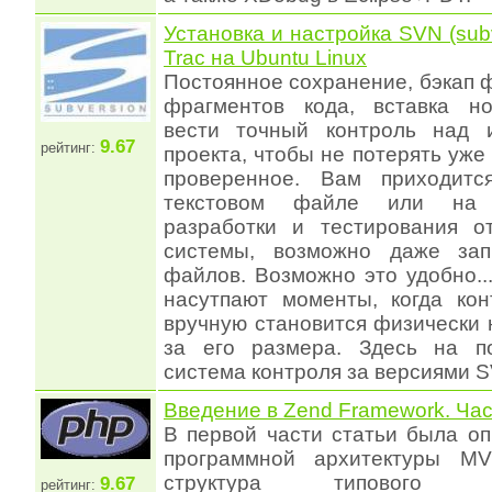
Установка и настройка SVN (sub
Trac на Ubuntu Linux
Постоянное сохранение, бэкап 
фрагментов кода, вставка н
вести точный контроль над 
9.67
рейтинг:
проекта, чтобы не потерять уж
проверенное. Вам приходитс
текстовом файле или на 
разработки и тестирования о
системы, возможно даже зап
файлов. Возможно это удобно...
насутпают моменты, когда кон
вручную становится физически
за его размера. Здесь на п
система контроля за версиями 
Введение в Zend Framework. Час
В первой части статьи была о
программной архитектуры MV
структура типового веб
9.67
рейтинг: