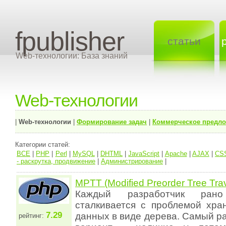
fpublisher
статьи
Web-технологии: База знаний
Web-технологии
|
Web-технологии
|
Формирование задач
|
Коммерческое предл
Категории статей:
ВСЕ
|
PHP
|
Perl
|
MySQL
|
DHTML
|
JavaScript
|
Apache
|
AJAX
|
CS
- раскрутка, продвижение
|
Администрирование
|
MPTT (Modified Preorder Tree Tra
Каждый разработчик ран
сталкивается с проблемой хра
7.29
данных в виде дерева. Самый 
рейтинг: