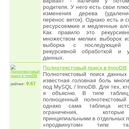
вариант - наличие у потом
родителя. У него есть свои плю
изменения дерева (удалени
перенос веток). Однако есть и 
ресурсоемкие и медленные алг
Как правило это рекурсив
множеством мелких выборок и
выборка с последующей ц
рекурсивной обработкой и у
данных.
Полнотекстовый поиск в InnoDB
Полнотекстовый поиск данных
известная головная боль мног
9.67
рейтинг:
под MySQL / InnoDB. Для тех, кт
я объясню. В типе табли
полноценный полнотекстовый
однако сама таблица исто
ограничения, которы
принципиальными в отдельных п
«продвинутом» типе та