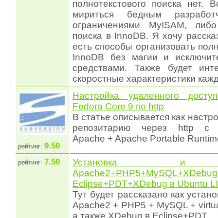
полнотекстового поиска нет. 
мириться бедным разрабо
ограничениями MyISAM, либо
поиска в InnoDB. Я хочу расска
есть способы организовать пол
InnoDB без магии и исключит
средствами. Также будет инт
скоростные характеристики кажд
Настройка удаленного доступ
Fedora Core 9 по http
В статье описывается как настр
репозитарию через http с 
Apache + Apache Portable Runtime 
9.50
рейтинг:
7.50
Установка и н
рейтинг:
Apache2+PHP5+MySQ
Eclipse+PDT+XDebug в Ubuntu L
Тут будет рассказано как устан
Apache2 + PHP5 + MySQL + virtua
а также XDebug в Eclipse+PDT.