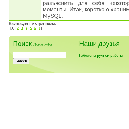
разъяснить для себя некото
моменты. Итак, коротко о храни
MySQL.
Навигация по страницам:
|
[1]
|
2
|
3
|
4
|
5
|
6
|
7
|
Поиск
Наши друзья
/
Карта сайта
Гобелены ручной работы