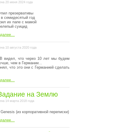
на 20 июня 2024 года
упил презервативы
 в семидесятый год
рил их папе с мамой
нелепый суицид
 далее…
на 10 августа 2020 года
В видел, что через 10 лет мы будем
учше, чем в Германии...
онял, что это они с Германией сделать
 далее…
Задание на Землю
на 14 марта 2018 года
 Genesis (из коpпоpативной пеpеписки)
 далее…