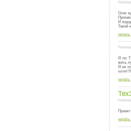
Размеще
Олег к
Проник
И пода
Такой 
читать
Размеще
Я по Т
жить л
Я не п
хотят?!
читать
Тех
Размеще
Пpоект
читать