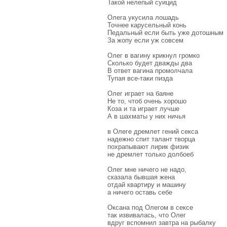
Такой нелепый суицид
Олега укусила лошадь
Точнее карусельный конь
Педальный если быть уже дотошным
За жопу если уж совсем
Олег в вагину крикнул громко
Сколько будет дважды два
В ответ вагина промолчала
Тупая все-таки пизда
Олег играет на баяне
Не то, чтоб очень хорошо
Коза и та играет лучше
А в шахматы у них ничья
в Олеге дремлет гений секса
надежно спит талант творца
похрапывают лирик физик
не дремлет только долбоеб
Олег мне ничего не надо,
сказала бывшая жена
отдай квартиру и машину
а ничего оставь себе
Оксана под Олегом в сексе
так извивалась, что Олег
вдруг вспомнил завтра на рыбалку