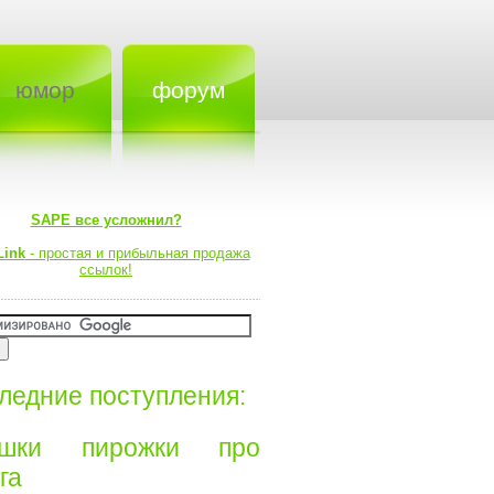
юмор
форум
SAPE все усложнил?
Link
- простая и прибыльная продажа
ссылок!
ледние поступления:
ишки пирожки про
а⁠⁠