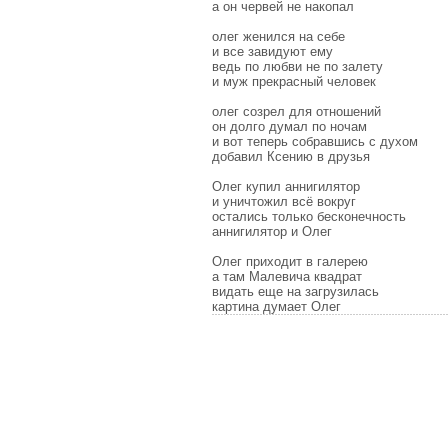
а он червей не накопал
олег женился на себе
и все завидуют ему
ведь по любви не по залету
и муж прекрасный человек
олег созрел для отношений
он долго думал по ночам
и вот теперь собравшись с духом
добавил Ксению в друзья
Олег купил аннигилятор
и уничтожил всё вокруг
остались только бесконечность
аннигилятор и Олег
Олег приходит в галерею
а там Малевича квадрат
видать еще на загрузилась
картина думает Олег