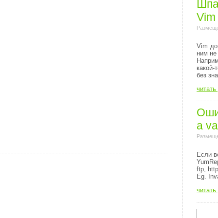
Шпа
Vim
Размеще
Vim до
ним не
Напри
какой-
без зн
читать
Ошиб
a va
Размеще
Если в
YumRep
ftp, http
Eg. Inv
читать