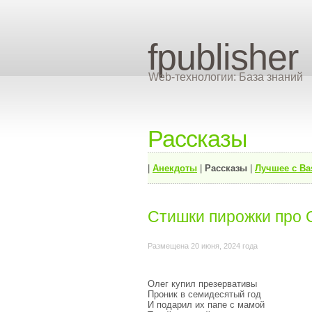
fpublisher
Web-технологии: База знаний
Рассказы
|
Анекдоты
|
Рассказы
|
Лучшее с Ba
Стишки пирожки про Ол
Размещена 20 июня, 2024 года
Олег купил презервативы
Проник в семидесятый год
И подарил их папе с мамой