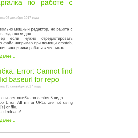
ргалка по работе с
на 05 декабря 2017 года
вольно мощный редактор, но работа с
 всегда наглядна.
мер если нужно отредактировать
то файл например при помощи crontab,
ания специфики работы с viv никак.
 далее…
ка: Error: Cannot find
lid baseurl for repo
на 13 сентабря 2017 года
озникает ошибка на centos 5 вида
o Error: All mirror URLs are not using
[s] or file.
alid release/
 далее…