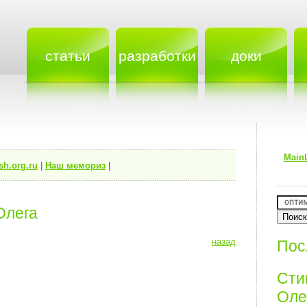
статьи
разработки
доки
Main
sh.org.ru
|
Наш мемориз
|
ега⁠⁠
назад
Пос
Ст
Олег