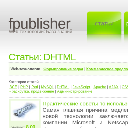
fpublisher
статьи
Web-технологии: База знаний
Статьи: DHTML
|
Web-технологии
|
Формирование задач
|
Коммерческое предл
Категории статей:
ВСЕ
|
PHP
|
Perl
|
MySQL
|
DHTML
|
JavaScript
|
Apache
|
AJAX
|
CS
- раскрутка, продвижение
|
Администрирование
|
Практические советы по испол
Самая главная причина медле
новой технологии заключае
компании Microsoft и Netsca
8.00
рейтинг: