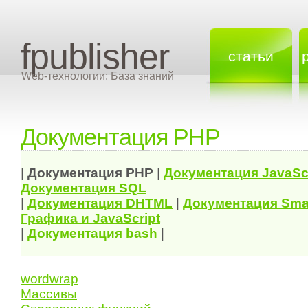
fpublisher
статьи
Web-технологии: База знаний
Документация PHP
|
Документация
PHP
|
Документация
JavaSc
Документация
SQL
|
Документация
DHTML
|
Документация Sma
Графика и JavaScript
|
Документация bash
|
wordwrap
Массивы