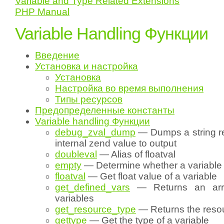
Variable and Type Related Extensions
PHP Manual
Variable Handling Функции
Введение
Установка и настройка
Установка
Настройка во время выполнения
Типы ресурсов
Предопределенные константы
Variable handling Функции
debug_zval_dump
— Dumps a string re
internal zend value to output
doubleval
— Alias of floatval
empty
— Determine whether a variable 
floatval
— Get float value of a variable
get_defined_vars
— Returns an arra
variables
get_resource_type
— Returns the reso
gettype
— Get the type of a variable