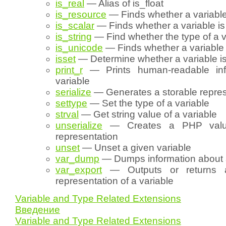
is_real
— Alias of is_float
is_resource
— Finds whether a variable
is_scalar
— Finds whether a variable is
is_string
— Find whether the type of a va
is_unicode
— Finds whether a variable 
isset
— Determine whether a variable is
print_r
— Prints human-readable inf
variable
serialize
— Generates a storable repres
settype
— Set the type of a variable
strval
— Get string value of a variable
unserialize
— Creates a PHP value
representation
unset
— Unset a given variable
var_dump
— Dumps information about a
var_export
— Outputs or returns a
representation of a variable
Variable and Type Related Extensions
Введение
Variable and Type Related Extensions