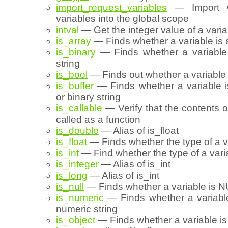
import_request_variables
— Import G
variables into the global scope
intval
— Get the integer value of a varia
is_array
— Finds whether a variable is 
is_binary
— Finds whether a variable 
string
is_bool
— Finds out whether a variable 
is_buffer
— Finds whether a variable i
or binary string
is_callable
— Verify that the contents o
called as a function
is_double
— Alias of is_float
is_float
— Finds whether the type of a va
is_int
— Find whether the type of a varia
is_integer
— Alias of is_int
is_long
— Alias of is_int
is_null
— Finds whether a variable is 
is_numeric
— Finds whether a variabl
numeric string
is_object
— Finds whether a variable is