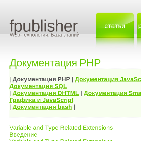
fpublisher
статьи
Web-технологии: База знаний
Документация PHP
|
Документация
PHP
|
Документация
JavaSc
Документация
SQL
|
Документация
DHTML
|
Документация Sma
Графика и JavaScript
|
Документация bash
|
Variable and Type Related Extensions
Введение