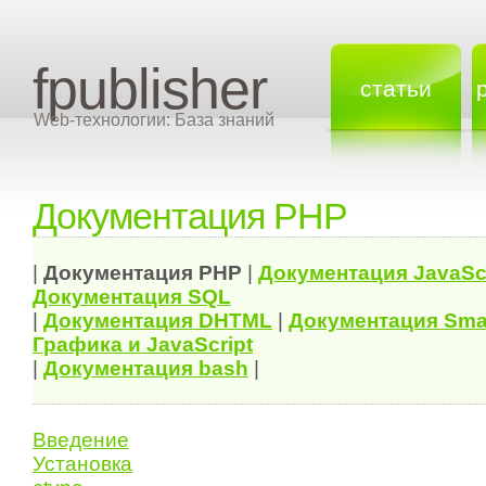
fpublisher
статьи
Web-технологии: База знаний
Документация PHP
|
Документация
PHP
|
Документация
JavaSc
Документация
SQL
|
Документация
DHTML
|
Документация Sma
Графика и JavaScript
|
Документация bash
|
Введение
Установка