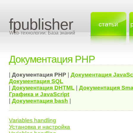
fpublisher
статьи
Web-технологии: База знаний
Документация PHP
|
Документация
PHP
|
Документация
JavaSc
Документация
SQL
|
Документация
DHTML
|
Документация Sma
Графика и JavaScript
|
Документация bash
|
Variables handling
Установка и настройка