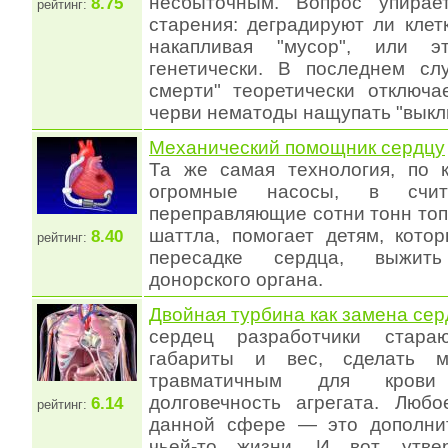
несбыточным. Вопрос упирае
8.75
рейтинг:
старения: деградируют ли клет
накапливая "мусор", или э
генетически. В последнем сл
смерти" теоретически отключа
черви нематоды нащупать "выкл
Механический помощник сердцу
Та же самая технология, по 
огромные насосы, в счит
переправляющие сотни тонн топ
шаттла, помогает детям, кото
8.40
рейтинг:
пересадке сердца, выжит
донорского органа.
Двойная турбина как замена сер
сердец разработчики стара
габариты и вес, сделать м
травматичным для кров
долговечность агрегата. Люб
6.14
рейтинг:
данной сфере — это дополни
чьей-то жизни. И вот, утве