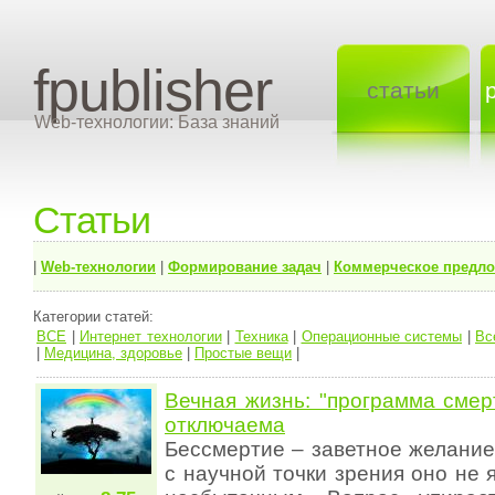
fpublisher
статьи
Web-технологии: База знаний
Статьи
|
Web-технологии
|
Формирование задач
|
Коммерческое предл
Категории статей:
ВСЕ
|
Интернет технологии
|
Техника
|
Операционные системы
|
Вс
|
Медицина, здоровье
|
Простые вещи
|
Вечная жизнь: "программа смер
отключаема
Бессмертие – заветное желание
с научной точки зрения оно не 