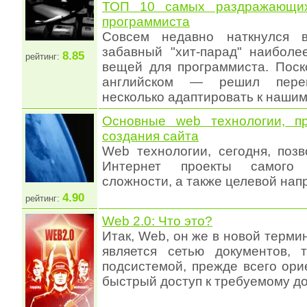
ТОП 10 самых раздражающих
программиста
Совсем недавно наткнулся 
забавный "хит-парад" наибол
8.85
рейтинг:
вещей для программиста. Поск
английском — решил пере
несколько адаптировать к наши
Основные web технологии, п
создания сайта
Web технологии, сегодня, поз
Интернет проекты самого 
сложности, а также целевой нап
4.90
рейтинг:
Web 2.0: Что это?
Итак, Web, он же в новой терми
является сетью документов, 
подсистемой, прежде всего ор
быстрый доступ к требуемому д