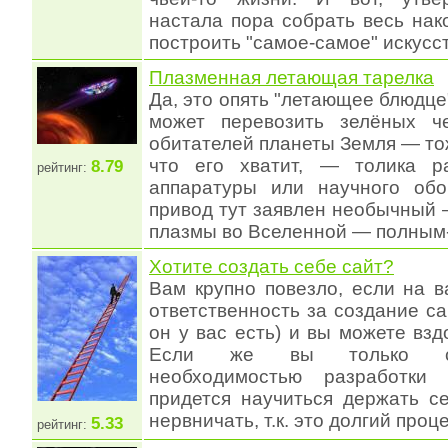
настала пора собрать весь на
построить "самое-самое" искусс
Плазменная летающая тарелка
Да, это опять "летающее блюдце
может перевозить зелёных че
обитателей планеты Земля — то
что его хватит, — толика ра
8.79
рейтинг:
аппаратуры или научного обо
привод тут заявлен необычный
плазмы во Вселенной — полным
Хотите создать себе сайт?
Вам крупно повезло, если на 
ответственность за создание са
он у вас есть) и вы можете взд
Если же вы только ст
необходимостью разработки
придется научиться держать с
нервничать, т.к. это долгий проце
5.33
рейтинг: