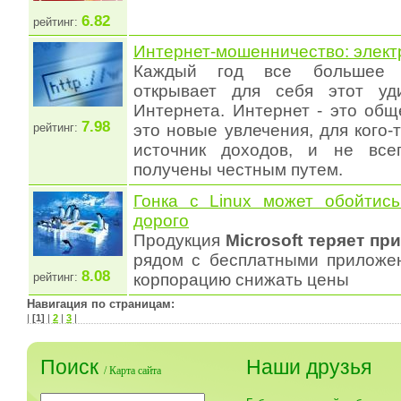
6.82
рейтинг:
Интернет-мошенничество: элект
Каждый год все большее 
открывает для себя этот уд
Интернета. Интернет - это общ
7.98
рейтинг:
это новые увлечения, для кого-
источник доходов, и не все
получены честным путем.
Гонка с Linux может обойтись
дорого
Продукция
Microsoft теряет п
рядом с бесплатными приложе
8.08
рейтинг:
корпорацию снижать цены
Навигация по страницам:
|
[1]
|
2
|
3
|
Поиск
Наши друзья
/
Карта сайта