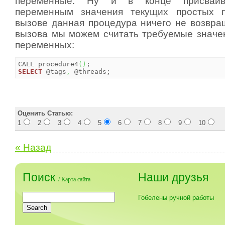
переменные. Ну и в конце присваив
переменным значения текущих простых 
вызове данная процедура ничего не возвращ
вызова мы можем считать требуемые значе
переменных:
CALL procedure4
(
)
SELECT
 @tags
,
 @threads;
Оценить Статью:
1
2
3
4
5
6
7
8
9
10
« Назад
Поиск
Наши друзья
/
Карта сайта
Гобелены ручной работы