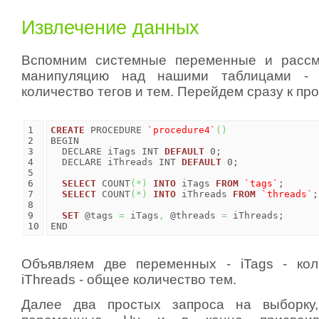
Извлечение данных
Вспомним системные переменные и расс
манипуляцию над нашими таблицами - 
количество тегов и тем. Перейдем сразу к пр
1

CREATE
 PROCEDURE 
`procedure4`
(
)
2

BEGIN

3

  DECLARE iTags INT 
DEFAULT
 0;

4

  DECLARE iThreads INT 
DEFAULT
 0;

5

6

SELECT
 COUNT
(
*
)
INTO
 iTags 
FROM
`tags`
;

7

SELECT
 COUNT
(
*
)
INTO
 iThreads 
FROM
`threads`
;

8

9

SET
 @tags 
=
 iTags
,
 @threads 
=
 iThreads;

END
Объявляем две переменных - iTags - кол
iThreads - общее количество тем.
Далее два простых запроса на выборку