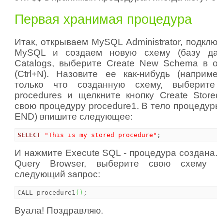
Первая хранимая процедура
Итак, открываем MySQL Administrator, подкл
MySQL и создаем новую схему (базу да
Catalogs, выберите Create New Schema в 
(Ctrl+N). Назовите ее как-нибудь (наприм
только что созданную схему, выберите
procedures и щелкните кнопку Create Store
свою процедуру procedure1. В тело процеду
END) впишите следующее:
SELECT
"This is my stored procedure"
;
И нажмите Execute SQL - процедура создана
Query Browser, выберите свою схему 
следующий запрос:
CALL procedure1
(
)
;
Вуала! Поздравляю.