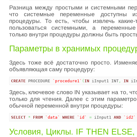
Разница между простыми и системными пе
что системные переменные доступны и
процедуры. То есть, чтобы извлечь какие
пользоваться системными, а переменны
только внутри процедуры должны быть прост
Параметры в хранимых процеду
Здесь тоже всё достаточно просто. Изменяе
объявляющая саму процедуру:
CREATE
 PROCEDURE 
`procedure1`
(
IN
 iInput1 INT
,
IN
 iI
Здесь, ключевое слово IN указывает на то, ч
только для чтения. Далее с этим параметро
обычной переменной внутри процедуры:
SELECT
*
FROM
`data`
WHERE
`id`
=
 iInput1 
AND
`id2`
Условия, Циклы. IF THEN ELSE