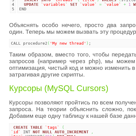
4

UPDATE
`variables`
SET
`value`
=
`value`
+
1
W
END
Объяснять особо нечего, просто два запр
один. Теперь мы можем вызвать эту процедур
CALL procedure2
(
'My new thread'
)
;
Таким образом, вместо того, чтобы передат
запросов (например через php), мы можем
оптимизация, чистый код и можно изменить 
затрагивая другие скрипты.
Курсоры (MySQL Cursors)
Курсоры позволяют пройтись по всем получе
запроса. На теории объяснить сложно, пок
Добавим еще одну таблицу к нашей базе данны
CREATE
TABLE
`tags`
(
`id`
 INT 
NOT
NULL
AUTO_INCREMENT
,