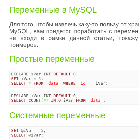
Переменные в MySQL
Для того, чтобы извлечь каку-то пользу от х
MySQL, вам придется поработать с переменн
не входи в рамки данной статьи, покажу
примеров.
Простые переменные
DECLARE iVar INT 
DEFAULT
SET
 iVar 
=
5
SELECT
*
FROM
`data`
WHERE
`id`
=
 iVar;
DECLARE iVar INT 
DEFAULT
SELECT
 COUNT
(
*
)
INTO
 iVar 
FROM
`data`
;
Системные переменные
SET
 @iVar 
=
5
SELECT
 @iVar;