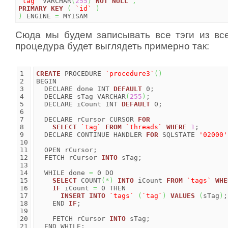
`tag`
 VARCHAR
(
255
)
NOT
NULL
,
PRIMARY
KEY
(
`id`
)
)
 ENGINE 
=
 MYISAM
Сюда мы будем записывать все тэги из вс
процедура будет выглядеть примерно так:
1

CREATE
 PROCEDURE 
`procedure3`
(
)
2

BEGIN

3

  DECLARE done INT 
DEFAULT
 0;

4

  DECLARE sTag VARCHAR
(
255
)
;

5

  DECLARE iCount INT 
DEFAULT
 0;

6

7

  DECLARE rCursor CURSOR 
FOR
8

SELECT
`tag`
FROM
`threads`
WHERE
1
;

9

  DECLARE CONTINUE HANDLER 
FOR
 SQLSTATE 
'02000'
10

11

  OPEN rCursor;

12

  FETCH rCursor 
INTO
 sTag;

13

14

  WHILE done 
=
 0 DO

15

SELECT
 COUNT
(
*
)
INTO
 iCount 
FROM
`tags`
WHE
16

IF
 iCount 
=
 0 THEN

17

INSERT
INTO
`tags`
(
`tag`
)
VALUES
(
sTag
)
;

18

    END 
IF
;

19

20

    FETCH rCursor 
INTO
 sTag;

21

  END WHILE;
