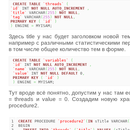
CREATE
TABLE
`threads`
(
`id`
 INT 
NOT
NULL
AUTO_INCREMENT
,
`title`
 VARCHAR
(
255
)
NOT
NULL
,
`tag`
 VARCHAR
(
255
)
NOT
NULL
,
PRIMARY
KEY
(
`id`
)
)
 ENGINE 
=
 MYISAM;
Здесь title у нас будет заголовком новой те
например с различными статистическими пе
в том числе общее количество тем в форме.
CREATE
TABLE
`variables`
(
`id`
 INT 
NOT
NULL
AUTO_INCREMENT
,
`name`
 VARCHAR
(
255
)
NOT
NULL
,
`value`
 INT 
NOT
NULL
DEFAULT
 0
,
PRIMARY
KEY
(
`id`
)
)
 ENGINE 
=
 MYISAM;
Тут вроде всё понятно, допустим у нас там е
= threads и value = 0. Создадим новую хр
procedure2.
1

CREATE
 PROCEDURE 
`procedure2`
(
IN
 sTitle VARCHAR
(
2

BEGIN

3

INSERT
INTO
`threads`
(
`title`
)
VALUES
(
sTitle