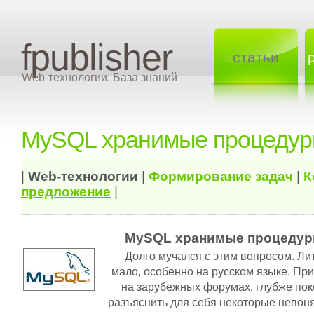
fpublisher
статьи
Web-технологии: База знаний
MySQL хранимые процеду
|
Web-технологии
|
Формирование задач
|
К
предложение
|
MySQL хранимые процеду
Долго мучался с этим вопросом. Ли
мало, особенно на русском языке. П
на зарубежных форумах, глубже пок
разъяснить для себя некоторые непон