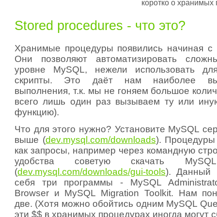
коротко о хранимых
Stored procedures - что это?
Хранимые процедуры появились начиная с
Они позволяют автоматизировать сложн
уровне MySQL, нежели использовать дл
скрипты. Это даёт нам наиболее вы
выполнения, т.к. мы не гоняем большое колич
всего лишь один раз вызываем ту или ину
функцию).
Что для этого нужно? Установите MySQL сер
выше (
dev.mysql.com/downloads
). Процедуры
как запросы, например через командную стр
удобства советую скачать MyS
(
dev.mysql.com/downloads/gui-tools
). Данный 
себя три программы - MySQL Administrat
Browser и MySQL Migration Toolkit. Нам по
две. (Хотя можно обойтись одним MySQL Quer
эти $$ в хранимых процедурах иногда могут сб