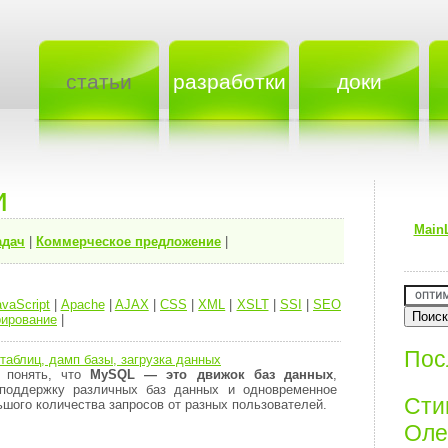
статьи
разработки
доки
и
Main
адач
|
Коммерческое предложение
|
avaScript
|
Apache
|
AJAX
|
CSS
|
XML
|
XSLT
|
SSI
|
SEO
ирование
|
Пос
таблиц, дамп базы, загрузка данных
 понять, что
MySQL — это движок баз данных
,
 поддержку различных баз данных и одновременное
Ст
шого количества запросов от разных пользователей.
Олег