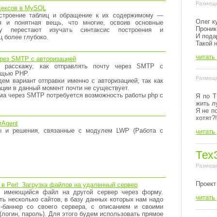
Размеще
дексов в MySQL
остроение таблиц и обращение к их содержимому —
Олег к
ая и понятная вещь, что многие, освоив основные
Проник
ту перестают изучать синтаксис построения и
И пода
ц более глубоко.
Такой 
читать
рез SMTP с авторизацией
 расскажу, как отправлять почту через SMTP с
ощью PHP.
Размеще
ем вариант отправки именно с авторизацией, так как
ции в данный момент почти не существует.
ма через SMTP потребуется возможность работы php с
Я по Т
жить л
Я не п
хотят?!
rAgent
ы и решения, связанные с модулем LWP (Работа с
читать
Тех
Размеще
Пpоект
 в Perl: Загрузка файлов на удаленный сервер
ть имеющийся файл на другой сервер через форму.
читать
ть несколько сайтов, в базу данных которых нам надо
у-баннер со своего сервера, с описанием и своими
логин, пароль). Для этого будем использовать прямое