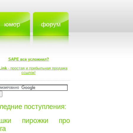
юмор
форум
SAPE все усложнил?
Link
- простая и прибыльная продажа
ссылок!
ледние поступления:
ишки пирожки про
а⁠⁠