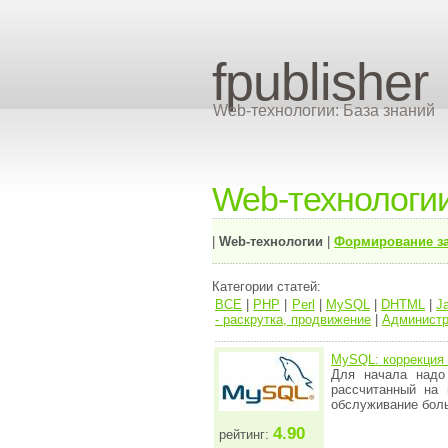
fpublisher
Web-технологии: База знаний
Web-технологи
|
Web-технологии
|
Формирование з
Категории статей:
ВСЕ
|
PHP
|
Perl
|
MySQL
|
DHTML
|
J
- раскрутка, продвижение
|
Администр
MySQL: коррекция 
Для начала надо
рассчитанный на
обслуживание боль
4.90
рейтинг: