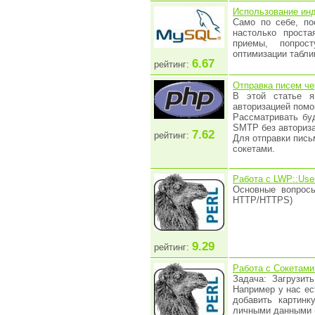
Использование ин
Само по себе, п
настолько прост
приемы, попрос
оптимизации табли
6.67
рейтинг:
Отправка писем че
В этой статье я
авторизацией пом
Рассматривать буд
SMTP без авториза
7.62
рейтинг:
Для отправки пись
сокетами.
Работа с LWP::Use
Основные вопрос
HTTP/HTTPS)
9.29
рейтинг:
Работа с Сокетами
Задача: Загрузи
Например у нас ес
добавить картинк
личными данными (