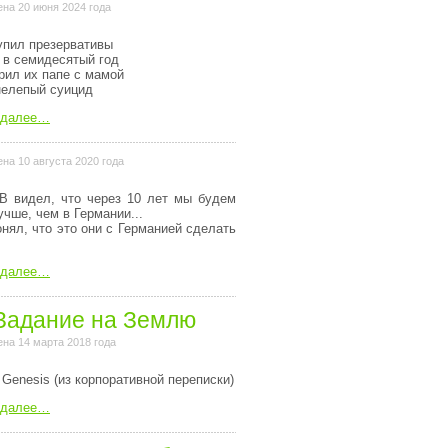
на 20 июня 2024 года
упил презервативы
 в семидесятый год
рил их папе с мамой
нелепый суицид
 далее…
на 10 августа 2020 года
В видел, что через 10 лет мы будем
учше, чем в Германии...
онял, что это они с Германией сделать
 далее…
Задание на Землю
на 14 марта 2018 года
 Genesis (из коpпоpативной пеpеписки)
 далее…