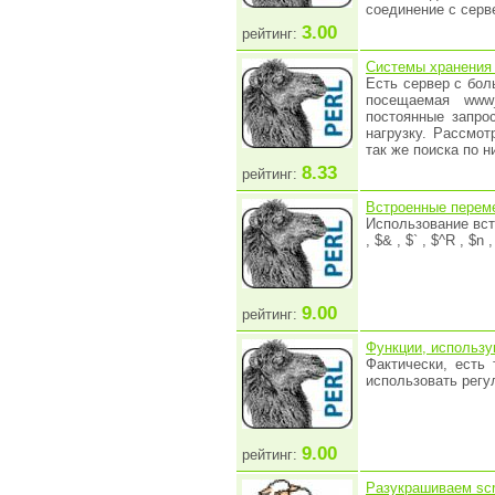
соединение с серв
3.00
рейтинг:
Системы хранения 
Eсть сервер с бол
посещаемая www
постоянные запро
нагрузку. Рассмот
так же поиска по н
8.33
рейтинг:
Встроенные переме
Использование вст
, $& , $` , $^R , $n 
9.00
рейтинг:
Функции, использ
Фактически, есть 
использовать регул
9.00
рейтинг:
Разукрашиваем scr