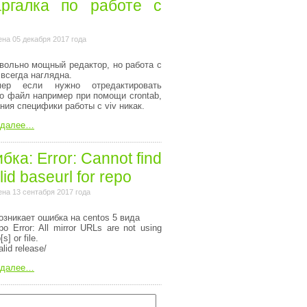
ргалка по работе с
на 05 декабря 2017 года
вольно мощный редактор, но работа с
 всегда наглядна.
мер если нужно отредактировать
то файл например при помощи crontab,
ания специфики работы с viv никак.
 далее…
ка: Error: Cannot find
lid baseurl for repo
на 13 сентабря 2017 года
озникает ошибка на centos 5 вида
o Error: All mirror URLs are not using
[s] or file.
alid release/
 далее…