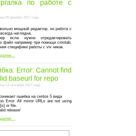
ргалка по работе с
на 05 декабря 2017 года
вольно мощный редактор, но работа с
 всегда наглядна.
мер если нужно отредактировать
то файл например при помощи crontab,
ания специфики работы с viv никак.
 далее…
ка: Error: Cannot find
lid baseurl for repo
на 13 сентабря 2017 года
озникает ошибка на centos 5 вида
o Error: All mirror URLs are not using
[s] or file.
alid release/
 далее…