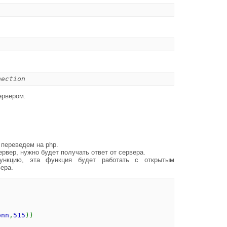
nection
ервером.
 переведем на php.
рвер, нужно будет получать ответ от сервера.
нкцию, эта функция будет работать с открытым
ера.
)
onn
,
515
))