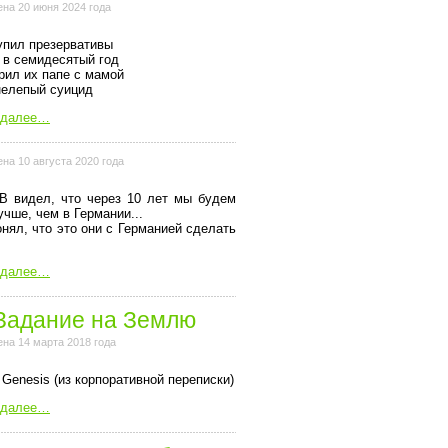
на 20 июня 2024 года
упил презервативы
 в семидесятый год
рил их папе с мамой
нелепый суицид
 далее…
на 10 августа 2020 года
В видел, что через 10 лет мы будем
учше, чем в Германии...
онял, что это они с Германией сделать
 далее…
Задание на Землю
на 14 марта 2018 года
 Genesis (из коpпоpативной пеpеписки)
 далее…