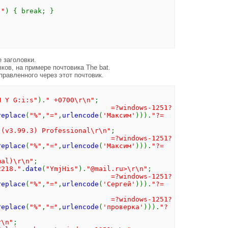
 "
) { break; }
 заголовки.
ков, на примере почтовика The bat.
правленного через этот почтовик.
M Y G:i:s"
).
" +0700\r\n"
;
=?windows-1251?
replace
(
"%"
,
"="
,
urlencode
(
'Максим'
))).
"?=
 (v3.99.3) Professional\r\n"
;
o: =?windows-1251?
replace
(
"%"
,
"="
,
urlencode
(
'Максим'
))).
"?=
mal)\r\n"
;
2218."
.
date
(
"YmjHis"
).
"@mail.ru>\r\n"
;
?windows-1251?
replace
(
"%"
,
"="
,
urlencode
(
'Сергей'
))).
"?=
t: =?windows-1251?
replace
(
"%"
,
"="
,
urlencode
(
'проверка'
))).
"?
r\n"
;