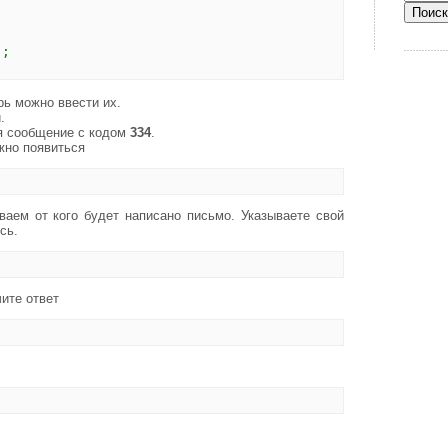
;
);
рь можно ввести их.
.
я сообщение с кодом
334
.
жно появиться
ваем от кого будет написано письмо. Указываете свой
сь.
ите ответ