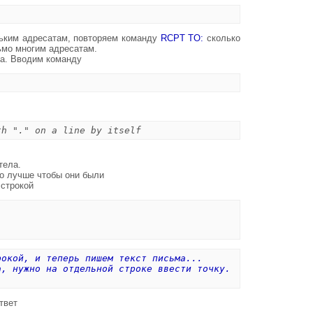
льким адресатам, повторяем команду
RCPT TO:
сколько
ьмо многим адресатам.
ма. Вводим команду
th "." on a line by itself
тела.
но лучше чтобы они были
 строкой
рокой, и теперь пишем текст письма...
а, нужно на отдельной строке ввести точку.
твет