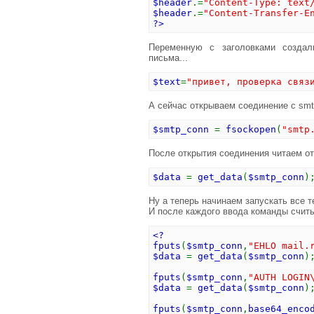
$header
.=
"Content-Type: text
$header
.=
"Content-Transfer-E
?>
Переменную с заголовками создал
письма...
$text
=
"привет, проверка связ
А сейчас открываем соединение с sm
$smtp_conn
=
fsockopen
(
"smtp
После открытия соединения читаем о
$data
=
get_data
(
$smtp_conn
)
Ну а теперь начинаем запускать все т
И после каждого ввода команды считы
<?
fputs
(
$smtp_conn
,
"EHLO mail.
$data
=
get_data
(
$smtp_conn
)
fputs
(
$smtp_conn
,
"AUTH LOGIN
$data
=
get_data
(
$smtp_conn
)
fputs
(
$smtp_conn
,
base64_enco