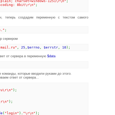
/plain; charset=windows-1251\r\n"
;
ncoding: 8bit\r\n"
;
и, теперь создадим переменную с текстом самого
и."
;
tp сервером
.mail.ru"
,
25
,
$errno
,
$errstr
,
10
);
твет от сервера в переменную
$data
;
е команды, которые вводили руками до этого.
ваем ответ от сервера...
ru\r\n"
);
;
\r\n"
);
;
de
(
"login"
).
"\r\n"
);