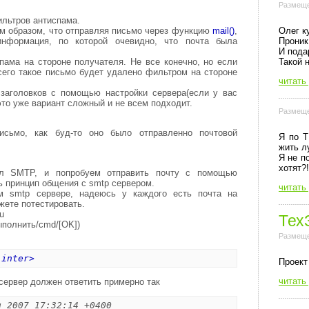
Размеще
ильтров антиспама.
Олег к
м образом, что отправляя письмо через функцию
mail()
,
Проник
информация, по которой очевидно, что почта была
И пода
Такой 
пама на стороне получателя. Не все конечно, но если
всего такое письмо будет удалено фильтром на стороне
читать
 заголовков с помощью настройки сервера(если у вас
 это уже вариант сложный и не всем подходит.
Размеще
исьмо, как буд-то оно было отправленно почтовой
Я по Т
жить л
Я не п
хотят?!
ол SMTP, и попробуем отправить почту с помощью
ь принцип общения с smtp сервером.
читать
м smtp сервере, надеюсь у каждого есть почта на
жете потестировать.
u
Тех
полнить/cmd/[OK])
Размеще
 inter>
Пpоект
читать
сервер должен ответить примерно так
g 2007 17:32:14 +0400