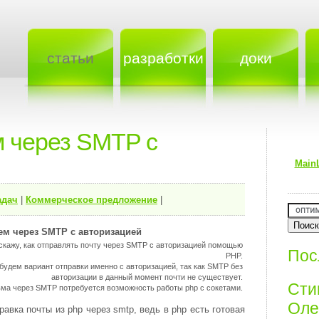
статьи
разработки
доки
м через SMTP с
Main
адач
|
Коммерческое предложение
|
ем через SMTP с авторизацией
сскажу, как отправлять почту через SMTP с авторизацией помощью
Пос
PHP.
будем вариант отправки именно с авторизацией, так как SMTP без
авторизации в данный момент почти не существует.
Ст
ьма через SMTP потребуется возможность работы php с сокетами.
Олег
авка почты из php через smtp, ведь в php есть готовая