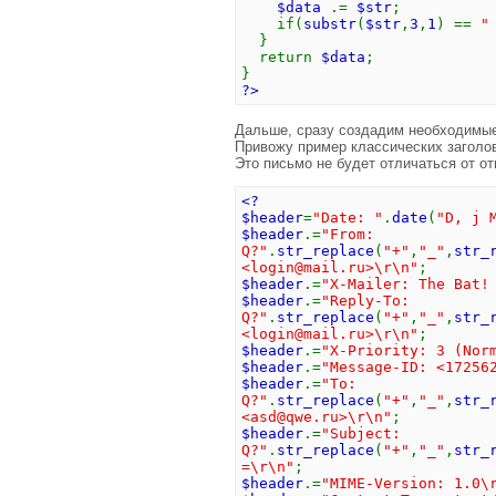
$data
.=
$str
;
if(
substr
(
$str
,
3
,
1
) ==
"
}
return
$data
;
}
?>
Дальше, сразу создадим необходимые
Привожу пример классических заголов
Это письмо не будет отличаться от от
<?
$header
=
"Date: "
.
date
(
"D, j 
$header
.=
"From: 
Q?"
.
str_replace
(
"+"
,
"_"
,
str_
<
login@mail.ru
>\r\n"
;
$header
.=
"X-Mailer: The Bat!
$header
.=
"Reply-T
Q?"
.
str_replace
(
"+"
,
"_"
,
str_
<
login@mail.ru
>\r\n"
;
$header
.=
"X-Priority: 3 (Nor
$header
.=
"Message-ID: <17256
$header
.=
"To: =
Q?"
.
str_replace
(
"+"
,
"_"
,
str_
<
asd@qwe.ru
>\r\n"
;
$header
.=
"Subjec
Q?"
.
str_replace
(
"+"
,
"_"
,
str_
=\r\n"
;
$header
.=
"MIME-Version: 1.0\