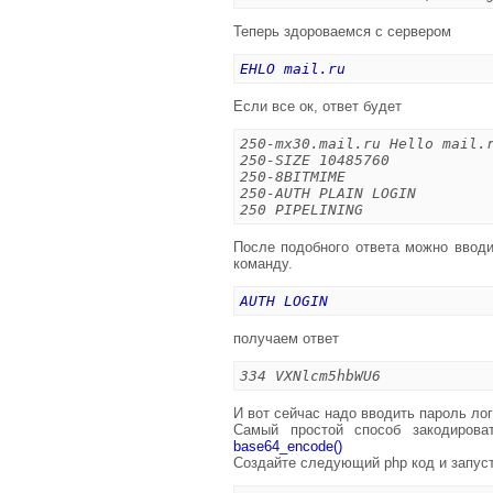
Теперь здороваемся с сервером
EHLO mail.ru
Если все ок, ответ будет
250-mx30.mail.ru Hello mail.
250-SIZE 10485760
250-8BITMIME
250-AUTH PLAIN LOGIN
250 PIPELINING
После подобного ответа можно вводи
команду.
AUTH LOGIN
получаем ответ
334 VXNlcm5hbWU6
И вот сейчас надо вводить пароль ло
Самый простой способ закодиров
base64_encode()
Создайте следующий php код и запуст