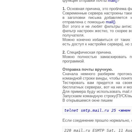
функция отправки почты
mail()
?
1.
Основная причина, это проблема ф
Современные сервера настроены таки
в заголовки письма добавляется 
отправлена с помощью
mail()
.
Вот этого и не любят фильтры антис
фильтр настроен жестко, то скорее 
получателя.
Можно конечно избавиться от таких
есть доступ к настройке сервера), но
2.
Специфическая причина.
Можно полностью замаскировать п
программой.
Отправка почты вручную.
Сначала немного разберем проток
командной строки винды, чтобы понят
Тестировать вам придется на свое
бесплатных серверах, вот на них и мо
Для примера буду использовать mail.r
Запускаем командную строку(ПУСК/вы
В открывшемся окне пишем
telnet smtp.mail.ru 25 <жмем
Если соединение прошло нормально, 
220 mail.ru ESMTP Sat, 11 Au