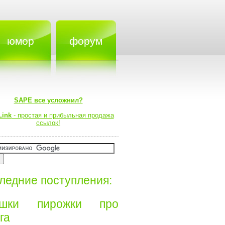
юмор
форум
SAPE все усложнил?
Link
- простая и прибыльная продажа
ссылок!
ледние поступления:
ишки пирожки про
а⁠⁠