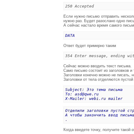
250 Accepted
Если нужно письмо отправить неско
нужно раз. Будет разослано одно пис
А сейчас настало время самого пись
DATA
Ответ будет примерно таким
354 Enter message, ending wi
Сейчас можно вводить текст письма.
Само письмо состоит из заголовков и 
Заголовки конечно можно не писать, 
Заголовки от тела отделяются пустой
Subject: Это тема письма
To:
asd@qwe.ru
X-Mailer: webi.ru mailer
Отделили заголовки пустой ст
А чтобы закончить ввод письм
.
Когда введете точку, получите такой о