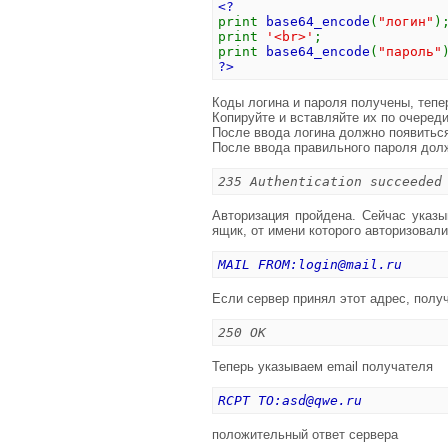
<?
print
base64_encode
(
"логин"
)
print
'<br>'
;
print
base64_encode
(
"пароль"
?>
Коды логина и пароля получены, тепе
Копируйте и вставляйте их по очереди
После ввода логина должно появитьс
После ввода правильного пароля дол
235 Authentication succeeded
Авторизация пройдена. Сейчас указы
ящик, от имени которого авторизовали
MAIL FROM:
login@mail.ru
Если сервер принял этот адрес, получ
250 OK
Теперь указываем email получателя
RCPT TO:
asd@qwe.ru
положительный ответ сервера