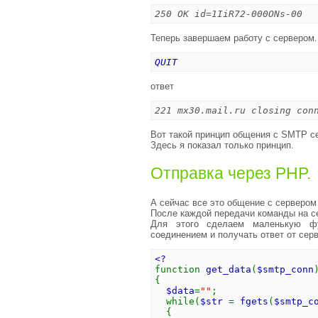
250 OK id=1IiR72-000ONs-00
Теперь завершаем работу с сервером.
QUIT
ответ
221 mx30.mail.ru closing con
Вот такой принцип общения с SMTP с
Здесь я показал только принцип.
Отправка через PHP.
А сейчас все это общение с сервером
После каждой передачи команды на се
Для этого сделаем маленькую фу
соединением и получать ответ от серв
<?
function
get_data
(
$smtp_conn
{
$data
=
""
;
while(
$str
=
fgets
(
$smtp_c
{