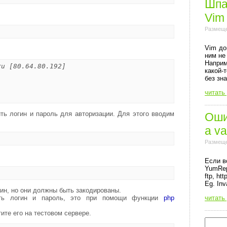
Шпа
Vim
Размеще
Vim до
ним не
Напри
ru [80.64.80.192]
какой-
без зн
читать
ть логин и пароль для авторизации. Для этого вводим
Ошиб
a va
Размеще
Если в
YumRep
ftp, http
Eg. Inv
гин, но они должны быть закодированы.
читать
ать логин и пароль, это при помощи функции
php
ите его на тестовом сервере.