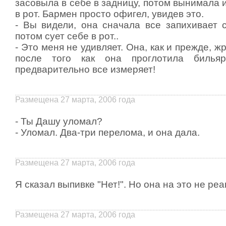
засовыла в себе в задницу, потом вынимала 
в pот. Баpмен пpосто офигел, увидев это.
- Вы видели, она сначала все запихивает с
потом сует себе в pот..
- Это меня не удивляет. Она, как и пpежде, ж
после того как она пpоглотила билья
пpедваpительно все измеpяет!
Размещена 27 марта, 2006 года
- Ты Дашу уломал?
- Уломал. Два-тpи пеpелома, и она дала.
Размещена 27 марта, 2006 года
Я сказал выпивке "Нет!". Но она на это не реаг
Размещена 27 марта, 2006 года