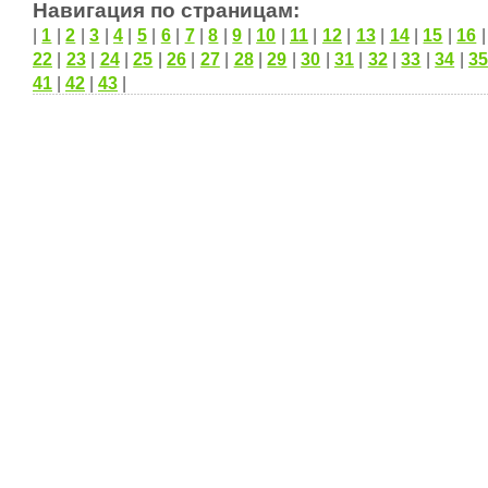
Навигация по страницам:
|
1
|
2
|
3
|
4
|
5
|
6
|
7
|
8
|
9
|
10
|
11
|
12
|
13
|
14
|
15
|
16
22
|
23
|
24
|
25
|
26
|
27
|
28
|
29
|
30
|
31
|
32
|
33
|
34
|
35
41
|
42
|
43
|