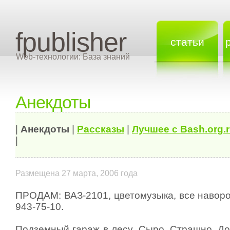
fpublisher
статьи
Web-технологии: База знаний
Анекдоты
|
Анекдоты
|
Рассказы
|
Лучшее с Bash.org.
|
Размещена 27 марта, 2006 года
ПРОДАМ: ВАЗ-2101, цветомyзыка, все навоpот
943-75-10.
Подземный гаpаж в лесy. Сыpо. Стpашно. Доp