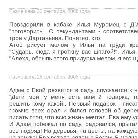
Размещена 30 сентабря, 2008 года
Повздорили в кабаке Илья Муромец с Д`
"поговорить". С секундантами - соответств
трое у Дартаньяна. Понятно, кто.
Атос рисует мелом у Ильи на груди крес
"Сударь, сюда я проткну вас шпагой!". Илья,
"Алеха, обсыпь этого придурка мелом, я его щ
Размещена 28 сентабря, 2008 года
Адам с Евой резвятся в саду, спускается к н
"Дети мои, у меня есть вам 2 подарка, 
решить кому какой.. Первый подарок - писат
громче всех орал и бился головой об дерев
писать стоя, что всю жизнь мечтал. Ева ему у
И Адам побежал по саду, радовался, прыгал
всё подряд! На деревья, на цветы, на каждую
на землю! Ева встала рядом с Богом..В молч