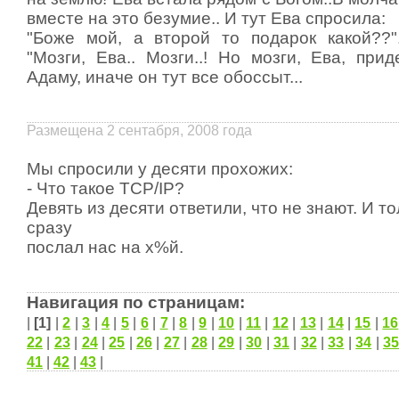
вместе на это безумие.. И тут Ева спросила:
"Боже мой, а второй то подарок какой??"
"Мозги, Ева.. Мозги..! Но мозги, Ева, при
Адаму, иначе он тут все обоссыт...
Размещена 2 сентабря, 2008 года
Мы спросили у десяти прохожих:
- Что такое ТСР/IР?
Девять из десяти ответили, что не знают. И т
сразу
послал нас на х%й.
Навигация по страницам:
|
[1]
|
2
|
3
|
4
|
5
|
6
|
7
|
8
|
9
|
10
|
11
|
12
|
13
|
14
|
15
|
16
22
|
23
|
24
|
25
|
26
|
27
|
28
|
29
|
30
|
31
|
32
|
33
|
34
|
35
41
|
42
|
43
|