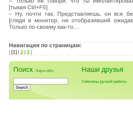
– Только не говори, что ты имплантирова
[тыкая Ctrl+F5]
– Ну, почти так. Представляешь, он все бе
[глядя в монитор, не отобразивший ожидае
Только по-своему как-то…
Навигация по страницам:
|
[1]
|
2
|
3
|
Поиск
Наши друзья
/
Карта сайта
Гобелены ручной работы