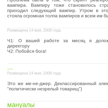
вампира. Вампиру тоже становилось ст
приходил следующий вампир. Утром в эт
стояла огромная толпа вампиров и всем им б
Размещена 14 мая, 2008 года
Ч1: О вашей работе за месяц я долож
директору
Ч2: Побойся бога!
...
Размещена 14 мая, 2008 года
Это же ме-не-джер. Деклассированный элем
"политически незрелый товарищ")
мануалы