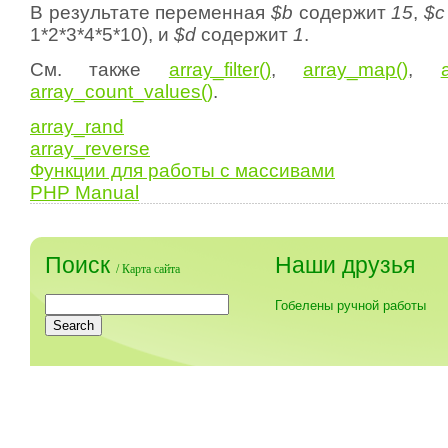
В результате переменная
$b
содержит
15
,
$c
1*2*3*4*5*10), и
$d
содержит
1
.
См. также
array_filter()
,
array_map()
,
array_count_values()
.
array_rand
array_reverse
Функции для работы с массивами
PHP Manual
Поиск
Наши друзья
/
Карта сайта
Гобелены ручной работы