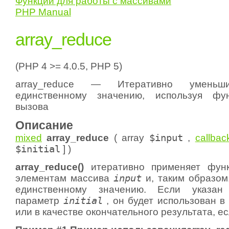
Функции для работы с массивами
PHP Manual
array_reduce
(PHP 4 >= 4.0.5, PHP 5)
array_reduce — Итеративно умень
единственному значению, используя фу
вызова
Описание
mixed
array_reduce
(
array
$input
,
callbac
$initial
] )
array_reduce()
итеративно применяет фу
элементам массива
input
и, таким образом
единственному значению. Если указан 
параметр
initial
, он будет использован в
или в качестве окончательного результата, ес