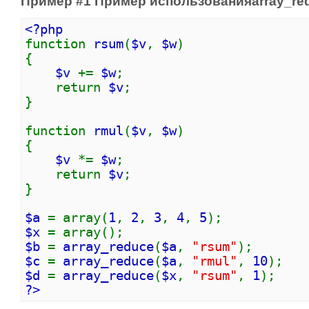
Пример #1 Пример использования
array_re
<?php
function
rsum
(
$v
,
$w
)
{
$v
+=
$w
;
return
$v
;
}
function
rmul
(
$v
,
$w
)
{
$v
*=
$w
;
return
$v
;
}
$a
= array(
1
,
2
,
3
,
4
,
5
);
$x
= array();
$b
=
array_reduce
(
$a
,
"rsum"
);
$c
=
array_reduce
(
$a
,
"rmul"
,
10
);
$d
=
array_reduce
(
$x
,
"rsum"
,
1
);
?>