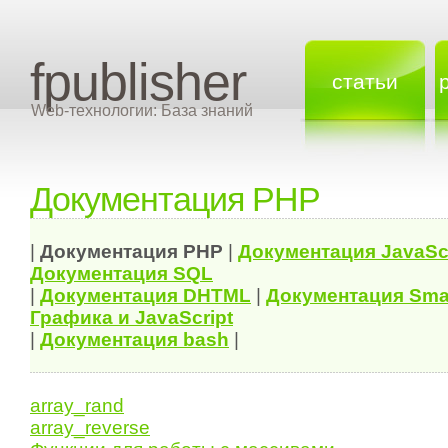
fpublisher
статьи
Web-технологии: База знаний
Документация PHP
|
Документация
PHP
|
Документация
JavaSc
Документация
SQL
|
Документация
DHTML
|
Документация Sma
Графика и JavaScript
|
Документация bash
|
array_rand
array_reverse