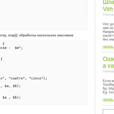
Шпа
Vim
Размеще
Vim до
ним не
Напри
array_map()
: обработка нескольких массивов
какой-
без зн
) {
читать
ски - $m";
Ошиб
 {
a va
Размеще
es", "cuatro", "cinco");
Если в
YumRep
", $a, $b);
ftp, http
Eg. Inv
, $a , $b);
читать