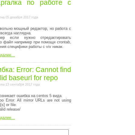
ргалка по работе с
на 05 декабря 2017 года
вольно мощный редактор, но работа с
 всегда наглядна.
мер если нужно отредактировать
то файл например при помощи crontab,
ания специфики работы с viv никак.
 далее…
ка: Error: Cannot find
lid baseurl for repo
на 13 сентабря 2017 года
озникает ошибка на centos 5 вида
o Error: All mirror URLs are not using
[s] or file.
alid release/
 далее…