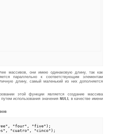
лее массивов, они имею одинаковую длину, так как
няется параллельно к соответствующим элементам
личную длину, самый маленький из них дополняется
зовании этой функции является создание массива
о путем использования значения
NULL
в качестве имени
вов
ree", "four", "five");
es", "cuatro", "cinco");