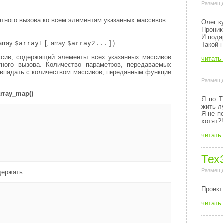
Размеще
тного вызова ко всем элементам указанных массивов
Олег к
Проник
И пода
array
$array1
[,
array
$array2...
] )
Такой 
сив, содержащий элементы всех указанных массивов
читать
тного вызова. Количество параметров, передаваемых
овпадать с количеством массивов, переданным функции
Размеще
array_map()
Я по Т
жить л
Я не п
хотят?!
читать
Тех
Размеще
держать:
Пpоект
читать