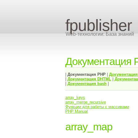
fpublisher
Web-технологии: База знаний
Документация 
|
Документация
PHP
|
Документаци
|
Документация
DHTML
|
Документац
|
Документация bash
|
array_keys
array_merge_recursive
Функции для работы с массивами
PHP Manual
array_map