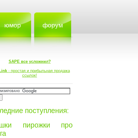
юмор
форум
SAPE все усложнил?
Link
- простая и прибыльная продажа
ссылок!
ледние поступления:
ишки пирожки про
а⁠⁠