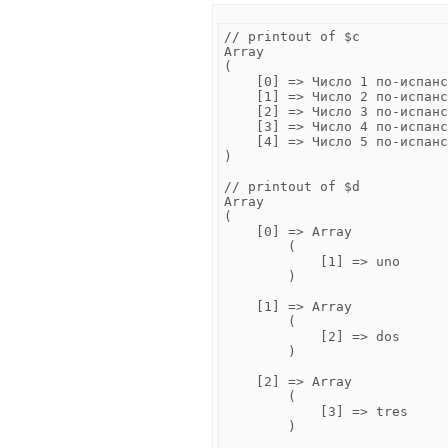
// printout of $c

Array

(

    [0] => Число 1 по-испанс
    [1] => Число 2 по-испанс
    [2] => Число 3 по-испанс
    [3] => Число 4 по-испанс
    [4] => Число 5 по-испанс
)

// printout of $d

Array

(

    [0] => Array

        (

            [1] => uno

        )

    [1] => Array

        (

            [2] => dos

        )

    [2] => Array

        (

            [3] => tres

        )
