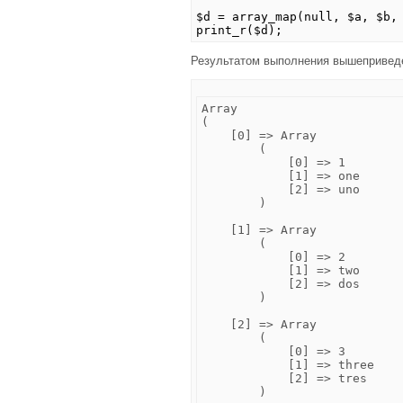
$d = array_map(null, $a, $b,
print_r($d);
Результатом выполнения вышепривед
Array

(

    [0] => Array

        (

            [0] => 1

            [1] => one

            [2] => uno

        )

    [1] => Array

        (

            [0] => 2

            [1] => two

            [2] => dos

        )

    [2] => Array

        (

            [0] => 3

            [1] => three

            [2] => tres

        )
