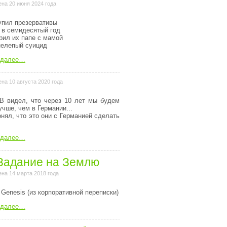
на 20 июня 2024 года
упил презервативы
 в семидесятый год
рил их папе с мамой
нелепый суицид
 далее…
на 10 августа 2020 года
В видел, что через 10 лет мы будем
учше, чем в Германии...
онял, что это они с Германией сделать
 далее…
Задание на Землю
на 14 марта 2018 года
 Genesis (из коpпоpативной пеpеписки)
 далее…