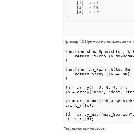
    [2] => 27

    [3] => 64

    [4] => 125

Пример #2 Пример использования
function show_Spanish($n, $m
return "Число $n по-испан
}
function map_Spanish($n, $m)
return array ($n => $m);
}
$a = array(1, 2, 3, 4, 5);
$b = array("uno", "dos", "tr
$c = array_map("show_Spanish
print_r($c);
$d = array_map("map_Spanish"
print_r($d);
Результат выполнения: