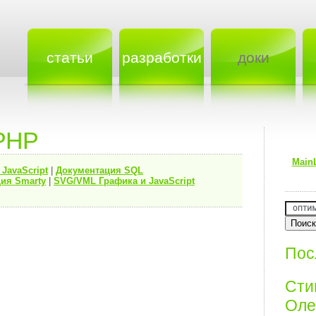
статьи
разработки
доки
PHP
Main
я
JavaScript
|
Документация
SQL
ия Smarty
|
SVG/VML Графика и JavaScript
Пос
Ст
Олег