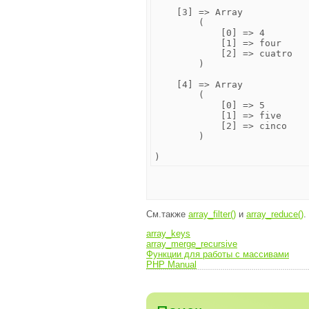
    [3] => Array

        (

            [0] => 4

            [1] => four

            [2] => cuatro

        )

    [4] => Array

        (

            [0] => 5

            [1] => five

            [2] => cinco

        )

См.также
array_filter()
и
array_reduce()
.
array_keys
array_merge_recursive
Функции для работы с массивами
PHP Manual