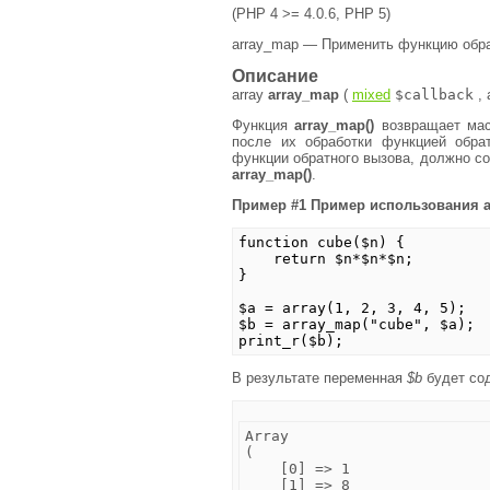
(PHP 4 >= 4.0.6, PHP 5)
array_map — Применить функцию обра
Описание
array
array_map
(
mixed
$callback
,
Функция
array_map()
возвращает мас
после их обработки функцией обра
функции обратного вызова, должно с
array_map()
.
Пример #1 Пример использования
function cube($n) {
return $n*$n*$n;
}
$a = array(1, 2, 3, 4, 5);
$b = array_map("cube", $a);
print_r($b);
В результате переменная
$b
будет со
Array

(

    [0] => 1

    [1] => 8
