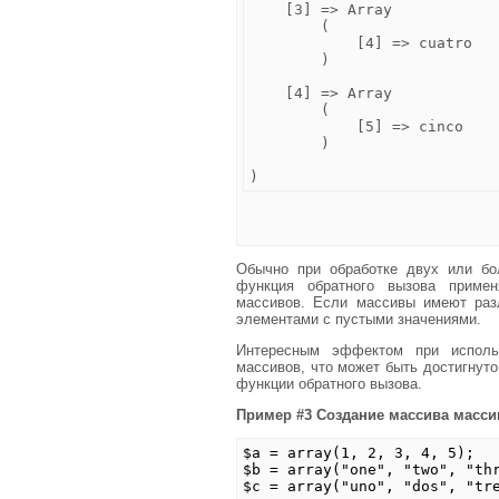
    [3] => Array

        (

            [4] => cuatro

        )

    [4] => Array

        (

            [5] => cinco

        )

Обычно при обработке двух или бо
функция обратного вызова приме
массивов. Если массивы имеют раз
элементами с пустыми значениями.
Интересным эффектом при исполь
массивов, что может быть достигнут
функции обратного вызова.
Пример #3 Создание массива масси
$a = array(1, 2, 3, 4, 5);
$b = array("one", "two", "th
$c = array("uno", "dos", "tr