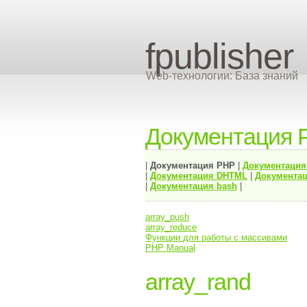
fpublisher
Web-технологии: База знаний
Документация 
|
Документация
PHP
|
Документаци
|
Документация
DHTML
|
Документац
|
Документация bash
|
array_push
array_reduce
Функции для работы с массивами
PHP Manual
array_rand