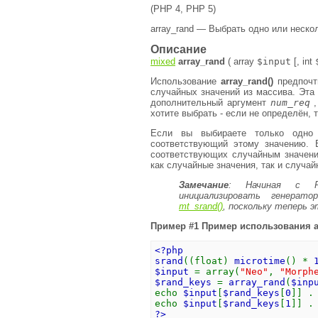
(PHP 4, PHP 5)
array_rand — Выбрать одно или неско
Описание
mixed
array_rand
(
array
$input
[,
int
Использование
array_rand()
предпочти
случайных значений из массива. Эта
дополнительный аргумент
num_req
,
хотите выбрать - если не определён, т
Если вы выбираете только одно
соответствующий этому значению. 
соответствующих случайным значени
как случайные значения, так и случа
Замечание
:
Начиная с P
инициализировать генерат
mt_srand()
, поскольку теперь 
Пример #1 Пример использования
<?php
srand
((float)
microtime
() *
$input
= array(
"Neo"
,
"Morph
$rand_keys
=
array_rand
(
$inp
echo
$input
[
$rand_keys
[
0
]] 
echo
$input
[
$rand_keys
[
1
]] 
?>