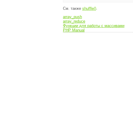
См. также
shuffle()
.
array_push
array_reduce
Функции для работы с массивами
PHP Manual