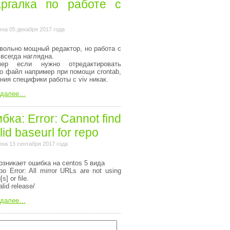
ргалка по работе с
на 05 декабря 2017 года
вольно мощный редактор, но работа с
 всегда наглядна.
мер если нужно отредактировать
то файл например при помощи crontab,
ания специфики работы с viv никак.
 далее…
ка: Error: Cannot find
lid baseurl for repo
на 13 сентабря 2017 года
озникает ошибка на centos 5 вида
o Error: All mirror URLs are not using
[s] or file.
alid release/
 далее…