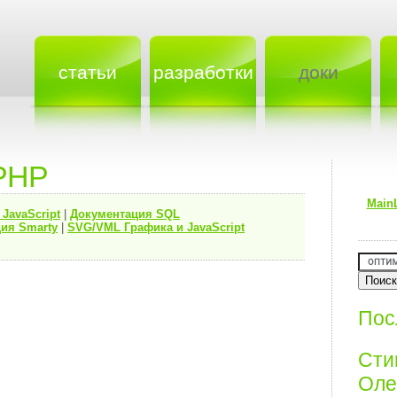
статьи
разработки
доки
PHP
Main
я
JavaScript
|
Документация
SQL
ия Smarty
|
SVG/VML Графика и JavaScript
Пос
Ст
Олег