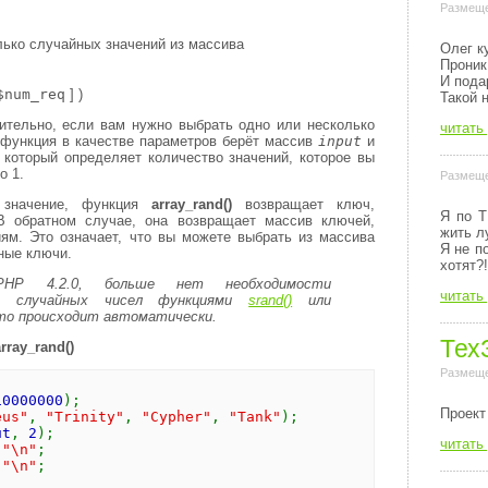
Размеще
лько случайных значений из массива
Олег к
Проник
И пода
$num_req
] )
Такой 
тельно, если вам нужно выбрать одно или несколько
читать
 функция в качестве параметров берёт массив
input
и
 который определяет количество значений, которое вы
о 1.
Размеще
 значение, функция
array_rand()
возвращает ключ,
Я по Т
В обратном случае, она возвращает массив ключей,
жить л
ям. Это означает, что вы можете выбрать из массива
Я не п
йные ключи.
хотят?!
HP 4.2.0, больше нет необходимости
читать
ор случайных чисел функциями
srand()
или
это происходит автоматически.
Тех
array_rand()
Размеще
10000000
);
Пpоект
eus"
,
"Trinity"
,
"Cypher"
,
"Tank"
);
ut
,
2
);
читать
.
"\n"
;
.
"\n"
;