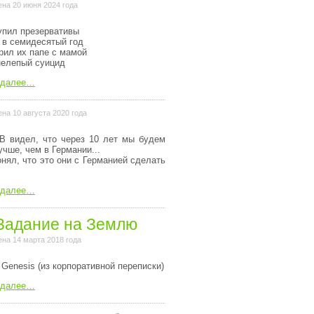
на 20 июня 2024 года
упил презервативы
 в семидесятый год
рил их папе с мамой
нелепый суицид
 далее…
на 10 августа 2020 года
В видел, что через 10 лет мы будем
учше, чем в Германии...
онял, что это они с Германией сделать
 далее…
Задание на Землю
на 14 марта 2018 года
 Genesis (из коpпоpативной пеpеписки)
 далее…