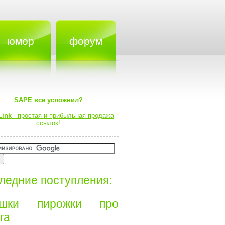
юмор
форум
SAPE все усложнил?
Link
- простая и прибыльная продажа
ссылок!
ледние поступления:
ишки пирожки про
а⁠⁠