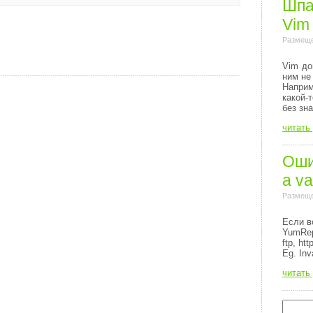
Шпа
Vim
Размеще
Vim до
ним не
Напри
какой-
без зн
читать
Ошиб
a va
Размеще
Если в
YumRep
ftp, http
Eg. Inv
читать