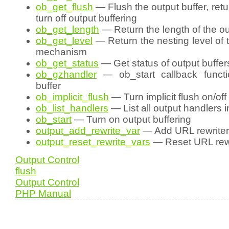
ob_get_flush
— Flush the output buffer, retur
turn off output buffering
ob_get_length
— Return the length of the ou
ob_get_level
— Return the nesting level of t
mechanism
ob_get_status
— Get status of output buffer
ob_gzhandler
— ob_start callback functi
buffer
ob_implicit_flush
— Turn implicit flush on/off
ob_list_handlers
— List all output handlers 
ob_start
— Turn on output buffering
output_add_rewrite_var
— Add URL rewriter
output_reset_rewrite_vars
— Reset URL rewr
Output Control
flush
Output Control
PHP Manual