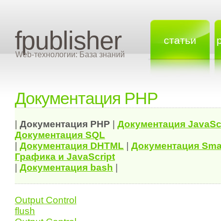
fpublisher
статьи
Web-технологии: База знаний
Документация PHP
|
Документация
PHP
|
Документация
JavaSc
Документация
SQL
|
Документация
DHTML
|
Документация Sma
Графика и JavaScript
|
Документация bash
|
Output Control
flush