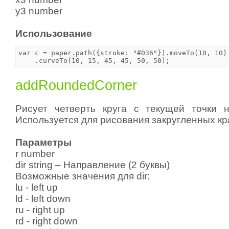
y3 number
Использование
var c = paper.path({stroke: "#036"}).moveTo(10, 10)

addRoundedCorner
Рисует четверть круга с текущей точки 
Используется для рисования закругленных кр
Параметры
r number
dir string – Направление (2 буквы)
Возможные значения для dir:
lu - left up
ld - left down
ru - right up
rd - right down