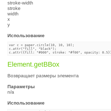
stroke-width
stroke
width
x
y
Использование
var c = paper.circle(10, 10, 10);

c.attr("fill", "black");

Element.getBBox
Возвращает размеры элемента
Параметры
n/a
Использование