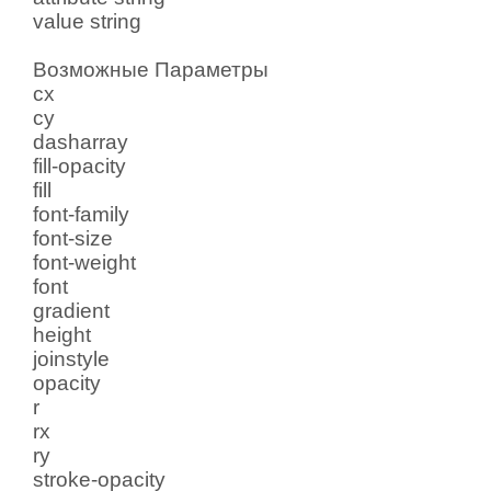
value string
Возможные Параметры
cx
cy
dasharray
fill-opacity
fill
font-family
font-size
font-weight
font
gradient
height
joinstyle
opacity
r
rx
ry
stroke-opacity