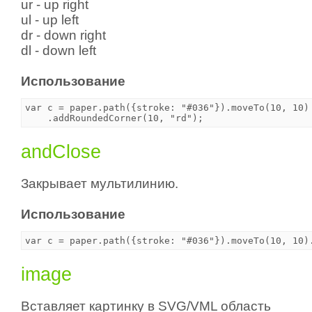
ur - up right
ul - up left
dr - down right
dl - down left
Использование
var c = paper.path({stroke: "#036"}).moveTo(10, 10)

andClose
Закрывает мультилинию.
Использование
image
Вставляет картинку в SVG/VML область