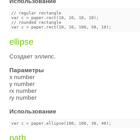
Использование
// regular rectangle

var c = paper.rect(10, 10, 10, 10);

// rounded rectangle

ellipse
Создает эллипс.
Параметры
x number
y number
rx number
ry number
Использование
path