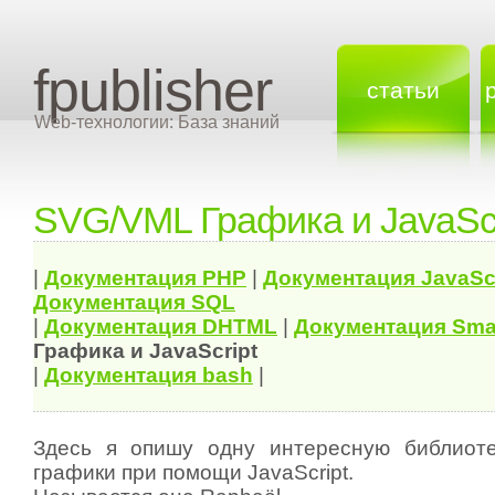
fpublisher
статьи
Web-технологии: База знаний
SVG/VML Графика и JavaScr
|
Документация
PHP
|
Документация
JavaSc
Документация
SQL
|
Документация
DHTML
|
Документация Sma
Графика и JavaScript
|
Документация bash
|
Здесь я опишу одну интересную библиоте
графики при помощи JavaScript.