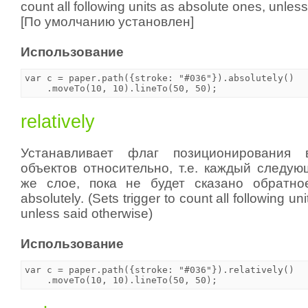
count all following units as absolute ones, unles
[По умолчанию установлен]
Использование
var c = paper.path({stroke: "#036"}).absolutely()

relatively
Устанавливает флаг позиционирования 
объектов относительно, т.е. каждый следую
же слое, пока не будет сказано обратн
absolutely. (Sets trigger to count all following un
unless said otherwise)
Использование
var c = paper.path({stroke: "#036"}).relatively()
