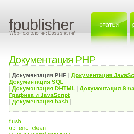
fpublisher
статьи
Web-технологии: База знаний
Документация PHP
|
Документация
PHP
|
Документация
JavaSc
Документация
SQL
|
Документация
DHTML
|
Документация Sma
Графика и JavaScript
|
Документация bash
|
flush
ob_end_clean