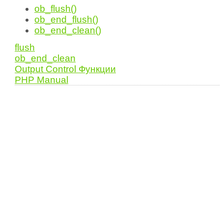
ob_flush()
ob_end_flush()
ob_end_clean()
flush
ob_end_clean
Output Control Функции
PHP Manual