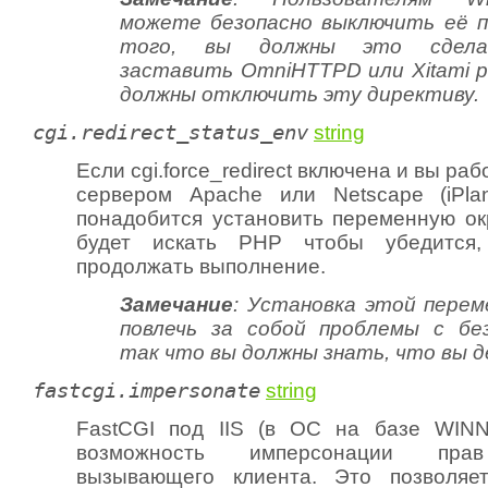
можете
безопасно выключить её по
того, вы
должны
это сдела
заставить OmniHTTPD или Xitami 
должны
отключить эту директиву.
cgi.redirect_status_env
string
Если cgi.force_redirect включена и вы раб
сервером Apache или Netscape (iPla
понадобится установить переменную ок
будет искать PHP чтобы убедится
продолжать выполнение.
Замечание
: Установка этой пере
повлечь за собой проблемы с бе
так что
вы должны знать, что вы 
fastcgi.impersonate
string
FastCGI под IIS (в ОС на базе WINN
возможность имперсонации прав
вызывающего клиента. Это позволяет