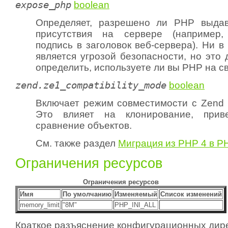
expose_php
boolean
Определяет, разрешено ли PHP выдав
присутствия на сервере (например
подпись в заголовок веб-сервера). Ни в
является угрозой безопасности, но это
определить, используете ли вы PHP на с
zend.ze1_compatibility_mode
boolean
Включает режим совместимости с Zend E
Это влияет на клонирование, прив
сравнение объектов.
См. также раздел
Миграция из PHP 4 в P
Ограничения ресурсов
Ограничения ресурсов
Имя
По умолчанию
Изменяемый
Список изменений
memory_limit
"8M"
PHP_INI_ALL
Краткое разъяснение конфигурационных дире