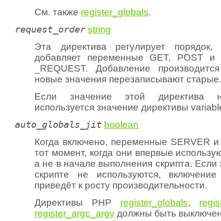
См. также
register_globals
.
request_order
string
Эта директива регулирует порядок
добавляет переменные GET, POST и 
_REQUEST. Добавление производится
новые значения перезаписывают старые
Если значение этой директива н
используется значение директивы variabl
auto_globals_jit
boolean
Когда включено, переменные SERVER и
тот момент, когда они впервые используют
а не в начале выполнения скрипта. Если
скрипте не используются, включение
приведёт к росту производительности.
Директивы PHP
register_globals
,
regi
register_argc_argv
должны быть выключены