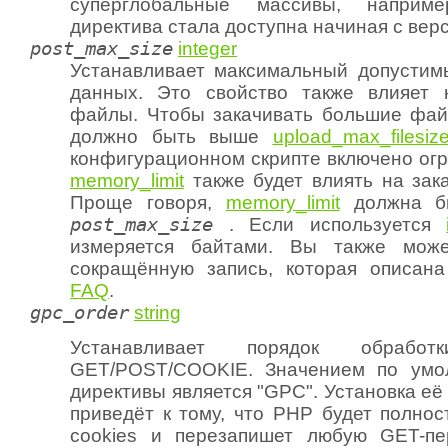
суперглобальные массивы, напри
директива стала доступна начиная с верс
post_max_size
integer
Устанавливает максимальный допустим
данных. Это свойство также влияет 
файлы. Чтобы закачивать большие фай
должно быть выше
upload_max_filesiz
конфигурационном скрипте включено огр
memory_limit
также будет влиять на зак
Проще говоря,
memory_limit
должна б
post_max_size
.
Если используется
измеряется байтами. Вы также може
сокращённую запись, которая описан
FAQ
.
gpc_order
string
Устанавливает порядок обработ
GET/POST/COOKIE. Значением по умо
директивы является "GPC". Установка её 
приведёт к тому, что PHP будет полнос
cookies и перезапишет любую GET-п