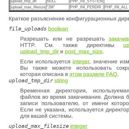
upload_tmp_dir
NULL
PHP_INI_SYSTEM
upload_max_filesize
"2M"
PHP_INI_PERDIR
PHP_INI_ALL 
Краткое разъяснение конфигурационных дире
file_uploads
boolean
Разрешать или не разрешать
закачи
HTTP. См. также директивы
up
upload_tmp_dir
и
post_max_size
.
Если используется
integer
, значение из
Вы также можете использовать сокр
которая описана в
этом разделе FAQ
.
upload_tmp_dir
string
Временная директория, используем
файлов во время закачивания. Должна б
записи пользователю, от имени котор
Если не указана, используется директо
для вашей системы.
upload_max_filesize
integer