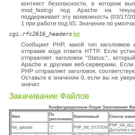
контекст безопасности, в котором вып
mod_fastcgi под Apache на теку
поддерживает эту возможность (03/17/20
1 при работе под IIS. Значение по умолча
cgi.rfc2616_headers
int
Сообщает PHP, какой тип заголовков 
отправке кода ответа HTTP. Если уста
отправляет заголовок "Status:", котор
Apache и другими веб-серверами. Если 
PHP отправляет заголовок, соответств
Оставьте в значении 0, если вы не увере
значит.
Закачивание Файлов
Конфигурационные Опции Закачивания Фа
По
Имя
Изменяемый
Список изме
умолчанию
PHP_INI_ALL 
file_uploads
"1"
PHP_INI_SYSTEM
Доступна с ве