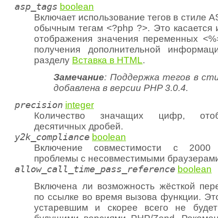
asp_tags
boolean
Включает использование тегов в стиле A
обычным тегам <?php ?>. Это касается 
отображения значения переменных <%=
получения дополнительной информаци
разделу
Вставка в HTML
.
Замечание
: Поддержка тегов в ст
добавлена в версии PHP 3.0.4.
precision
integer
Количество значащих цифр, ото
десятичных дробей.
y2k_compliance
boolean
Включение совместимости с 2000 
проблемы с несовместимыми браузерами
allow_call_time_pass_reference
boolean
Включена ли возможность жёсткой пер
по ссылке во время вызова функции. Эт
устаревшим и скорее всего не будет