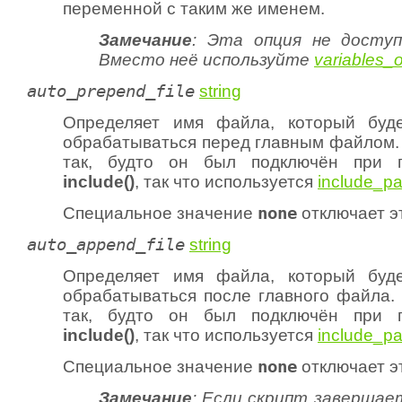
переменной с таким же именем.
Замечание
: Эта опция не доступ
Вместо неё используйте
variables_o
auto_prepend_file
string
Определяет имя файла, который буде
обрабатываться перед главным файлом.
так, будто он был подключён при 
include()
, так что используется
include_pa
Специальное значение
none
отключает эт
auto_append_file
string
Определяет имя файла, который буде
обрабатываться после главного файла.
так, будто он был подключён при 
include()
, так что используется
include_pa
Специальное значение
none
отключает эт
Замечание
:
Если скрипт завершае