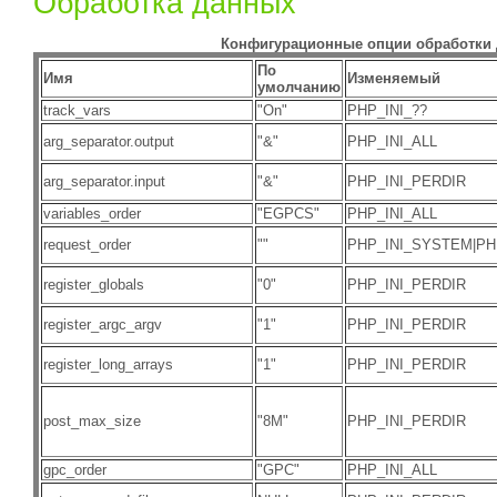
Обработка данных
Конфигурационные опции обработки
По
Имя
Изменяемый
умолчанию
track_vars
"On"
PHP_INI_??
arg_separator.output
"&"
PHP_INI_ALL
arg_separator.input
"&"
PHP_INI_PERDIR
variables_order
"EGPCS"
PHP_INI_ALL
request_order
""
PHP_INI_SYSTEM|PH
register_globals
"0"
PHP_INI_PERDIR
register_argc_argv
"1"
PHP_INI_PERDIR
register_long_arrays
"1"
PHP_INI_PERDIR
post_max_size
"8M"
PHP_INI_PERDIR
gpc_order
"GPC"
PHP_INI_ALL