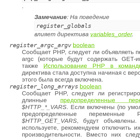
.
Замечание
: На поведение
register_globals
влияет директива
variables_order
.
register_argc_argv
boolean
Сообщает PHP, следует ли объявляеть п
argc (которые будут содержать GET-
также
Использование PHP в команд
директива стала доступна начиная с верс
этого была всегда включена.
register_long_arrays
boolean
Сообщает PHP, следует ли регистриро
длинные
предопределенные пер
$HTTP_*_VARS
. Если включены (по умо
предопределенные переменные 
$HTTP_GET_VARS
, будут объявлены
используете, рекомендуем отключить и
производительности. Вместо них след