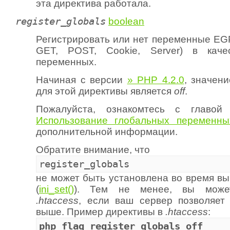
эта директива работала.
register_globals
boolean
Регистрировать или нет переменные EGP
GET, POST, Cookie, Server) в каче
переменных.
Начиная с версии
» PHP 4.2.0
, значен
для этой директивы является
off
.
Пожалуйста, ознакомтесь с главой
Использование глобальных переменны
дополнительной информации.
Обратите внимание, что
register_globals
не может быть установлена во время вы
(
ini_set()
). Тем не менее, вы может
.htaccess
, если ваш сервер позволяет 
выше. Пример директивы в
.htaccess
:
php_flag register_globals off