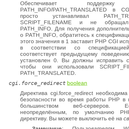
Обеспечивает поддер
PATH_INFO/PATH_TRANSLATED в CG
просто устанавливал PATH_
SCRIPT_FILENAME и не обращал
PATH_INFO. Для получения дополнител
о PATH_INFO, обратитесь к спецификаци
этого значения в 1 заставит PHP CGI исп
в соответствии со спецификацие
соответствует предыдущему поведени
установлен 0. Вы должны исправить с
чтобы они использовали SCRIPT_F
PATH_TRANSLATED.
cgi.force_redirect
boolean
Директива cgi.force_redirect необходим
безопасности во время работы PHP в 
большинством веб-серверов. Е
неопределённым, по умолчанию PH
директиву. Вы можете выключить её
на с
Замечание
: Пользователям W