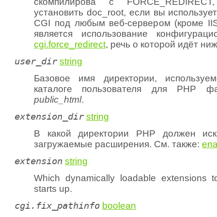
скомпилирова с FORCE_REDIRE
установить doc_root, если вы используе
CGI под любым веб-сервером (кроме IIS
является использование конфигураци
cgi.force_redirect
, речь о которой идёт ниж
user_dir
string
Базовое имя директории, использу
каталоге пользователя для PHP фа
public_html
.
extension_dir
string
В какой директории PHP должен иск
загружаемые расширения. См. также:
ena
extension
string
Which dynamically loadable extensions
starts up.
cgi.fix_pathinfo
boolean