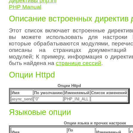
Директивы php.ini
PHP Manual
Описание встроенных директив
Этот список включает встроенные директи
вы можете использовать для настроки 
которые обрабатываются модулями, перечи
описаны на страницах документаций с
модулей; К примеру, информация о директи
быть найдена на
странице сессий
.
Опции Httpd
Опции Httpd
Имя
По умолчанию
Изменяемый
Список изменений
async_send
"0"
PHP_INI_ALL
Языковые опции
Опции языка и прочих настроек
По
Имя
Изменяемый
С