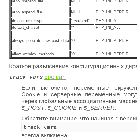
auto_prepend_file
NULL
PHP_INI_PERDIR
auto_append_file
NULL
PHP_INI_PERDIR
default_mimetype
"text/html"
PHP_INI_ALL
default_charset
""
PHP_INI_ALL
always_populate_raw_post_data
"0"
PHP_INI_PERDIR
allow_webdav_methods
"0"
PHP_INI_PERDIR
Краткое разъяснение конфигурационных дире
track_vars
boolean
Если включено, переменные окруже
Cookie и серверные переменные могу
через глобальные ассоциативные масс
$_POST
,
$_COOKIE
и
$_SERVER
.
Обратите внимание, что начиная с версии
track_vars
всегда включена.