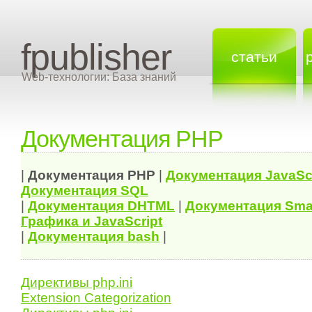
fpublisher
статьи
Web-технологии: База знаний
Документация PHP
|
Документация
PHP
|
Документация
JavaSc
Документация
SQL
|
Документация
DHTML
|
Документация Sma
Графика и JavaScript
|
Документация bash
|
Директивы php.ini
Extension Categorization