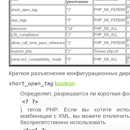
умолчанию
P
short_open_tag
"1"
PHP_INI_PERDIR
4.
P
asp_tags
"0"
PHP_INI_PERDIR
4.
precision
"14"
PHP_INI_ALL
y2k_compliance
"1"
PHP_INI_ALL
P
allow_call_time_pass_reference
"1"
PHP_INI_PERDIR
4.
expose_php
"1"
Только
php.ini
Д
zend.ze1_compatibility_mode
"0"
PHP_INI_ALL
5.
Краткое разъяснение конфигурационных дире
short_open_tag
boolean
Определяет, разрешается ли короткая фо
<? ?>
) тегов PHP. Если вы хотите испо
комбинации с XML, вы можете отключить
беспрепятственно использовать