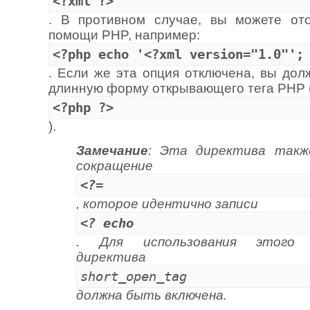
<?xml ?>
. В противном случае, вы можете ото
помощи PHP, например:
<?php echo '<?xml version="1.0"';
. Если же эта опция отключена, вы дол
длинную форму открывающего тега PHP 
<?php ?>
).
Замечание
: Эта директива такж
сокращение
<?=
, которое идентично записи
<? echo
. Для использования этого с
директива
short_open_tag
должна быть включена.