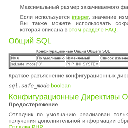
Максимальный размер закачиваемого фа
Если используется
integer
, значение из
Вы также можете использовать сокр
которая описана в
этом разделе FAQ
.
Общий SQL
Конфигурационные Опции Общего SQL
Имя
По умолчанию
Изменяемый
Список измен
sql.safe_mode
"0"
PHP_INI_SYSTEM
Краткое разъяснение конфигурационных дире
sql.safe_mode
boolean
Конфигурационные Директивы О
Предостережение
Отладчик по умолчанию реализован толь
получения дополнительной информации обра
Отладка PHP
.