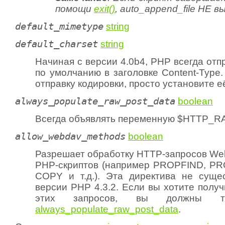
помощи
exit()
, auto_append_file
НЕ
вы
default_mimetype
string
default_charset
string
Начиная с версии 4.0b4, PHP всегда отп
по умолчанию в заголовке Content-Type
отправку кодировки, просто установите е
always_populate_raw_post_data
boolean
Всегда объявлять переменную $HTTP_
allow_webdav_methods
boolean
Разрешает обработку HTTP-запросов W
PHP-скриптов (например PROPFIND, P
COPY и т.д.). Эта директива не суще
версии PHP 4.3.2. Если вы хотите полу
этих запросов, вы должны та
always_populate_raw_post_data
.