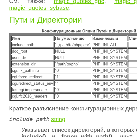
См. также:
magic_quotes_gpc
,
magic_q
magic_quotes_sybase
.
Пути и Директории
Конфигурационные Опции Путей и Директорий
Имя
По умолчанию
Изменяемый
Спи
include_path
".;/path/to/php/pear"
PHP_INI_ALL
doc_root
NULL
PHP_INI_SYSTEM
user_dir
NULL
PHP_INI_SYSTEM
extension_dir
"/path/to/php"
PHP_INI_SYSTEM
cgi.fix_pathinfo
"0"
PHP_INI_SYSTEM
cgi.force_redirect
"1"
PHP_INI_SYSTEM
cgi.redirect_status_env
""
PHP_INI_SYSTEM
fastcgi.impersonate
"0"
PHP_INI_SYSTEM
cgi.rfc2616_headers
"0"
PHP_INI_SYSTEM
Краткое разъяснение конфигурационных дире
include_path
string
Указывает список директорий, в которы
include()
и
fopen_with_path()
ищут ф