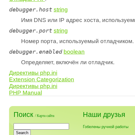
debugger.host
string
Имя DNS или IP адрес хоста, используем
debugger.port
string
Номер порта, используемый отладчиком.
debugger.enabled
boolean
Определяет, включён ли отладчик.
Директивы php.ini
Extension Categorization
Директивы php.ini
PHP Manual
Поиск
Наши друзья
/
Карта сайта
Гобелены ручной работы