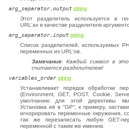
arg_separator.output
string
Этот разделитель используется в г
URL'ах в качестве разделителя аргументо
arg_separator.input
string
Список разделителей, используемых P
переменных из URL'ов.
Замечание
: Каждый символ в это
считается разделителем!
variables_order
string
Устанавливает порядок обработки п
(Environment, GET, POST, Cookie, Serv
умолчанию для этой директивы явл
Установка её в "GP", к примеру, заста
игнорировать переменные окружения, co
так же перезаписать любую GET-пе
переменной с таким же именем.