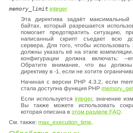
memory_limit
integer
Эта директива задаёт максимальный
байтах, который разрешается использов
помогает предотвратить ситуацию, пр
написанный скрипт съедает всю до
сервера. Для того, чтобы использовать 
должны указать её на этапе компиляции.
конфигурации должна включать:
--e
Обратите внимание, что вы должны
директиву в -1, если не хотите ограничи
Начиная с версии PHP 4.3.2, если memo
стала доступна функция PHP
memory_get
Если используется
integer
, значение из
Вы также можете использовать сокр
которая описана в
этом разделе FAQ
.
См. также:
max_execution_time
.