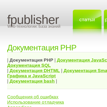
fpublisher
статьи
Web-технологии: База знаний
Документация PHP
|
Документация
PHP
|
Документация
JavaSc
Документация
SQL
|
Документация
DHTML
|
Документация Sma
Графика и JavaScript
|
Документация bash
|
Сообщения об ошибках
Использование отладчика