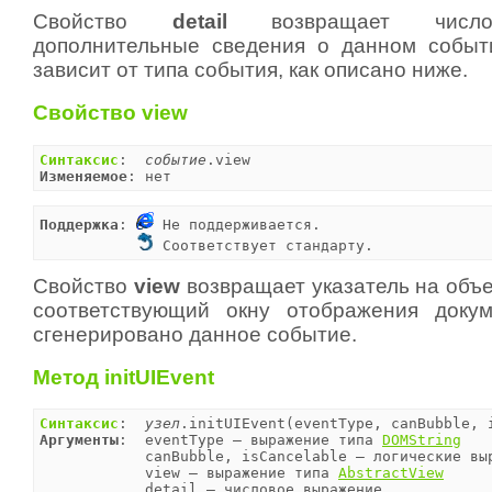
Свойство
detail
возвращает число
дополнительные сведения о данном событ
зависит от типа события, как описано ниже.
Свойство view
Синтаксис
:  
событие
Изменяемое
: нет
Поддержка
: 
 Не поддерживается.

 Соответствует стандарту.
Свойство
view
возвращает указатель на объ
соответствующий окну отображения докум
сгенерировано данное событие.
Метод initUIEvent
Синтаксис
:  
узел
Аргументы
:  eventType — выражение типа 
DOMString
            canBubble, isCancelable — логические выр
            view — выражение типа 
AbstractView
            detail — числовое выражение