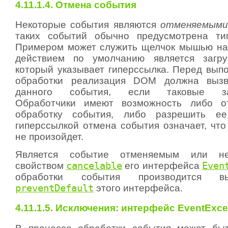
4.11.1.4. Отмена события
Некоторые события являются
отменяемым
таких событий обычно предусмотрена тип
Примером может служить щелчок мышью на 
действием по умолчанию является загру
который указывает гиперссылка. Перед вып
обработки реализация DOM должна вызв
данного события, если таковые зар
Обработчики имеют возможность либо о
обработку события, либо разрешить е
гиперссылкой отмена события означает, что
не произойдет.
Является событие отменяемым или нет
свойством
cancelable
его интерфейса
Even
обработки события производится в
preventDefault
этого интерфейса.
4.11.1.5. Исключения: интерфейс EventExce