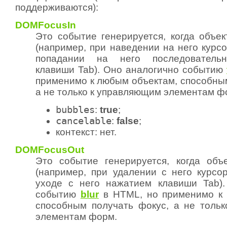
поддерживаются):
DOMFocusIn
Это событие генерируется, когда объек
(например, при наведении на него курс
попадании на него последователь
клавиши Tab). Оно аналогично событию
применимо к любым объектам, способным
а не только к управляющим элементам ф
bubbles
:
true
;
cancelable
:
false
;
контекст: нет.
DOMFocusOut
Это событие генерируется, когда объ
(например, при удалении с него курс
уходе с него нажатием клавиши Tab).
событию
blur
в HTML, но применимо к 
способным получать фокус, а не толь
элементам форм.