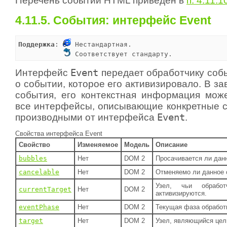
Перечень событий HTML приведен в
п. 4.11.1
4.11.5. События: интерфейс Event
Поддержка
: 
 Нестандартная.

 Соответствует стандарту.
Интерфейс
Event
передает обработчику со
о событии, которое его активизировало. В за
события, его контекстная информация може
все интерфейсы, описывающие конкретные с
производными от интерфейса
Event
.
Свойства интерфейса Event
Свойство
Изменяемое
Модель
Описание
bubbles
Нет
DOM 2
Просачивается ли дан
cancelable
Нет
DOM 2
Отменяемо ли данное 
Узел, чьи обработ
currentTarget
Нет
DOM 2
активизируются.
eventPhase
Нет
DOM 2
Текущая фаза обработ
target
Нет
DOM 2
Узел, являющийся цел