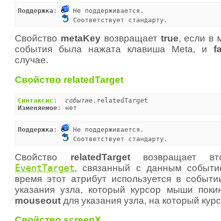
Поддержка
: 
 Не поддерживается.

 Соответствует стандарту.
Свойство
metaKey
возвращает
true
, если в
события была нажата клавиша Meta, и
f
случае.
Свойство relatedTarget
Синтаксис
:  
событие
Изменяемое
: нет
Поддержка
: 
 Не поддерживается.

 Соответствует стандарту.
Свойство
relatedTarget
возвращает вто
EventTarget
, связанный с данным событи
время этот атрибут используется в событ
указания узла, который курсор мыши поки
mouseout
для указания узла, на который кур
Свойство screenX