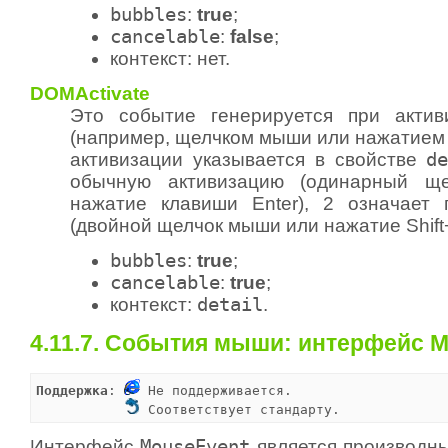
bubbles
:
true
;
cancelable
:
false
;
контекст: нет.
DOMActivate
Это событие генерируется при актив
(например, щелчком мыши или нажатием 
активизации указывается в свойстве
d
обычную активизацию (одинарный щ
нажатие клавиши Enter), 2 означает 
(двойной щелчок мыши или нажатие Shift+
bubbles
:
true
;
cancelable
:
true
;
контекст:
detail
.
4.11.7. События мыши: интерфейс 
Поддержка
: 
 Не поддерживается.

 Соответствует стандарту.
Интерфейс
MouseEvent
является производн