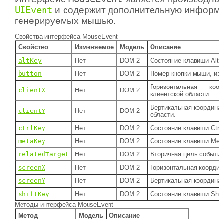
UIEvent
и содержит дополнительную информ
генерируемых мышью.
Свойства интерфейса MouseEvent
Свойство
Изменяемое
Модель
Описание
altKey
Нет
DOM 2
Состояние клавиши Alt
button
Нет
DOM 2
Номер кнопки мыши, и
Горизонтальная к
clientX
Нет
DOM 2
клиентской области.
Вертикальная координ
clientY
Нет
DOM 2
области.
ctrlKey
Нет
DOM 2
Состояние клавиши Ctr
metaKey
Нет
DOM 2
Состояние клавиши Me
relatedTarget
Нет
DOM 2
Вторичная цель событ
screenX
Нет
DOM 2
Горизонтальная коорди
screenY
Нет
DOM 2
Вертикальная координа
shiftKey
Нет
DOM 2
Состояние клавиши Shi
Методы интерфейса MouseEvent
Метод
Модель
Описание