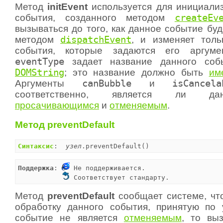
Метод
initEvent
используется для инициали
события, созданного методом
createEv
вызываться до того, как данное событие бу
методом
dispatchEvent
, и изменяет толь
события, которые задаются его аргуме
eventType
задает название данного соб
DOMString
; это название должно быть
им
Аргументы
canBubble
и
isCancela
соответственно, является ли да
просачивающимся
и
отменяемым
.
Метод preventDefault
Синтаксис
:  
узел
.preventDefault()
Поддержка
: 
 Не поддерживается.

 Соответствует стандарту.
Метод
preventDefault
сообщает системе, чт
обработку данного события, принятую по
событие не является
отменяемым
, то вы