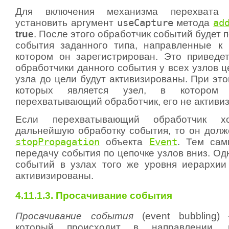
Для включения механизма перехвата
установить аргумент
useCapture
метода
ad
true
. После этого обработчик событий будет 
события заданного типа, направленные к 
котором он зарегистрирован. Это приведет
обработчики данного события у всех узлов ц
узла до цели будут активизированы. При эт
которых является узел, в котором з
перехватывающий обработчик, его не активиз
Если перехватывающий обработчик хо
дальнейшую обработку события, то он долж
stopPropagation
объекта
Event
. Тем сам
передачу события по цепочке узлов вниз. Од
событий в узлах того же уровня иерархии
активизированы.
4.11.1.3. Просачивание события
Просачивание события
(event bubbling)
который происходит в направлении, п