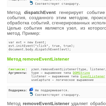
 Соответствует стандарту.
Метод
dispatchEvent
генерирует событи
события, созданного этим методом, происх
обработка событий, сгенерированных испол
Целью события является узел, из которо
метод. Пример:
var evt = new Event;

evt.initEvent("click", true, true);

document.body.dispatchEvent(evt);
Метод removeEventListener
Синтаксис
:  
узел
Аргументы
:  type — выражение типа 
DOMString
            listener — выражение типа 
EventListener
            useCapture — логическое выражение
Поддержка
: 
 Не поддерживается.

 Соответствует стандарту.
Метод
removeEventListener
удаляет обрабо