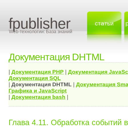
fpublisher
статьи
Web-технологии: База знаний
Документация DHTML
|
Документация
PHP
|
Документация
JavaSc
Документация
SQL
|
Документация
DHTML
|
Документация Sma
Графика и JavaScript
|
Документация bash
|
Глава 4.11. Обработка событий