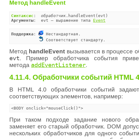
Метод handleEvent
Синтаксис
:  
обработчик
Аргументы
:  evt — выражение типа 
Event
Поддержка
: 
 Нестандартная.

 Соответствует стандарту.
Метод
handleEvent
вызывается в процессе о
evt
. Пример обработчика события прив
метода
addEventListener
.
4.11.4. Обработчики событий HTML 4
В HTML 4.0 обработчики событий задают
соответствующих элементов, например:
<BODY onclick="mouseClick()">
При таком подходе задание нового обра
заменяет его старый обработчик. DOM допус
нескольких обработчиков для одного событи