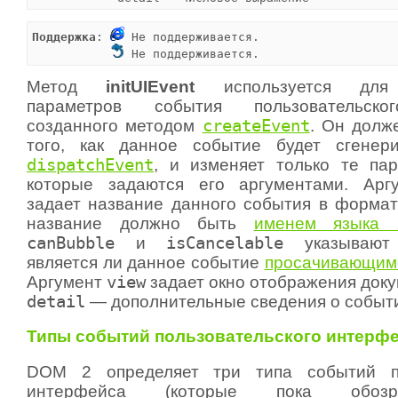
Поддержка
: 
 Не поддерживается.

 Не поддерживается.
Метод
initUIEvent
используется для 
параметров события пользовательско
созданного методом
createEvent
. Он долж
того, как данное событие будет сгенер
dispatchEvent
, и изменяет только те па
которые задаются его аргументами. Ар
задает название данного события в форма
название должно быть
именем языка
canBubble
и
isCancelable
указывают с
является ли данное событие
просачивающим
Аргумент
view
задает окно отображения доку
detail
— дополнительные сведения о событ
Типы событий пользовательского интерф
DOM 2 определяет три типа событий по
интерфейса (которые пока обозр