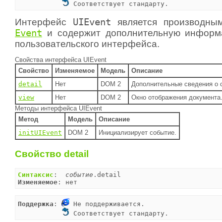
 Соответствует стандарту.
Интерфейс
UIEvent
является производны
Event
и содержит дополнительную информ
пользовательского интерфейса.
Свойства интерфейса UIEvent
Свойство
Изменяемое
Модель
Описание
detail
Нет
DOM 2
Дополнительные сведения о 
view
Нет
DOM 2
Окно отображения документа
Методы интерфейса UIEvent
Метод
Модель
Описание
initUIEvent
DOM 2
Инициализирует событие.
Свойство detail
Синтаксис
:  
событие
Изменяемое
: нет
Поддержка
: 
 Не поддерживается.

 Соответствует стандарту.