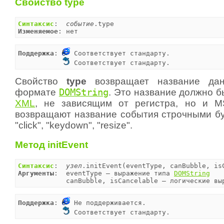
Свойство type
Синтаксис
:  
событие
Изменяемое
: нет
Поддержка
: 
 Соответствует стандарту.

 Соответствует стандарту.
Свойство
type
возвращает название дан
формате
DOMString
. Это название должно 
XML
, не зависящим от регистра, но и 
возвращают название события строчными бу
"click", "keydown", "resize".
Метод initEvent
Синтаксис
:  
узел
Аргументы
:  eventType — выражение типа 
DOMString
            canBubble, isCancelable — логические вы
Поддержка
: 
 Не поддерживается.

 Соответствует стандарту.