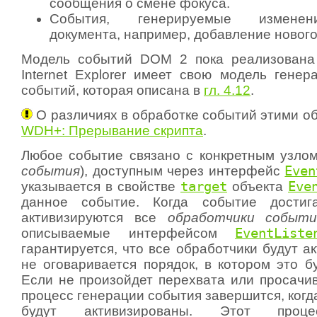
сообщения о смене фокуса.
События, генерируемые изменен
документа, например, добавление нового
Модель событий DOM 2 пока реализована 
Internet Explorer имеет свою модель генер
событий, которая описана в
гл. 4.12
.
О различиях в обработке событий этими о
WDH+: Прерывание скрипта
.
Любое событие связано с конкретным узлом
события
), доступным через интерфейс
Even
указывается в свойстве
target
объекта
Eve
данное событие. Когда событие достиг
активизируются все
обработчики событи
описываемые интерфейсом
EventListe
гарантируется, что все обработчики будут а
не оговаривается порядок, в котором это б
Если не произойдет перехвата или просачив
процесс генерации события завершится, когд
будут активизированы. Этот проце