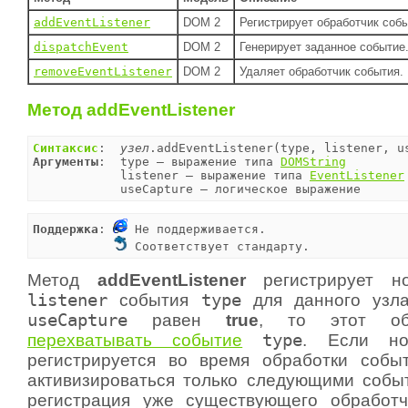
addEventListener
DOM 2
Регистрирует обработчик собы
dispatchEvent
DOM 2
Генерирует заданное событие
removeEventListener
DOM 2
Удаляет обработчик события.
Метод addEventListener
Синтаксис
:  
узел
Аргументы
:  type — выражение типа 
DOMString
            listener — выражение типа 
EventListener
            useCapture — логическое выражение
Поддержка
: 
 Не поддерживается.

 Соответствует стандарту.
Метод
addEventListener
регистрирует но
listener
события
type
для данного узла
useCapture
равен
true
, то этот обр
перехватывать событие
type
. Если но
регистрируется во время обработки собы
активизироваться только следующими собы
регистрация уже существующего обработч