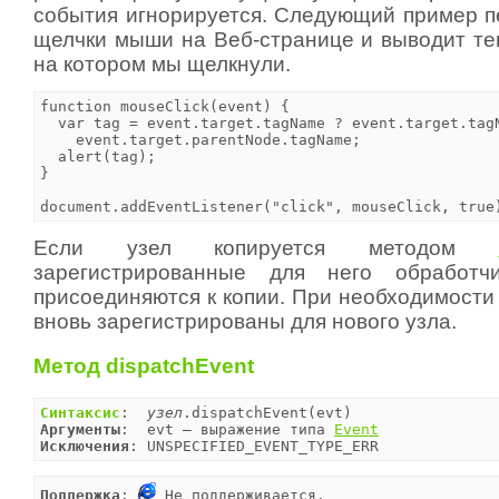
события игнорируется. Следующий пример п
щелчки мыши на Веб-странице и выводит те
на котором мы щелкнули.
function mouseClick(event) {

  var tag = event.target.tagName ? event.target.tagN
    event.target.parentNode.tagName;

  alert(tag);

}

document.addEventListener("click", mouseClick, true
Если узел копируется методом
зарегистрированные для него обработч
присоединяются к копии. При необходимости
вновь зарегистрированы для нового узла.
Метод dispatchEvent
Синтаксис
:  
узел
Аргументы
:  evt — выражение типа 
Event
Исключения
: UNSPECIFIED_EVENT_TYPE_ERR
Поддержка
: 
 Не поддерживается.
