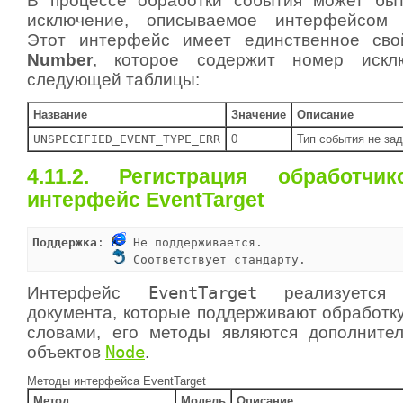
В процессе обработки события может быт
исключение, описываемое интерфейсо
Этот интерфейс имеет единственное св
Number
, которое содержит номер искл
следующей таблицы:
Название
Значение
Описание
UNSPECIFIED_EVENT_TYPE_ERR
0
Тип события не зад
4.11.2. Регистрация обработчи
интерфейс EventTarget
Поддержка
: 
 Не поддерживается.

 Соответствует стандарту.
Интерфейс
EventTarget
реализуется 
документа, которые поддерживают обработк
словами, его методы являются дополните
объектов
Node
.
Методы интерфейса EventTarget
Метод
Модель
Описание