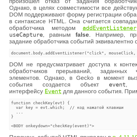
произошел отказ от задания обработчик
Однако, в целях совместимости все действ
DOM поддерживают форму регистрации обра
в синтаксисе HTML. Она считается совпад
обработчика методом
addEventListener
useCapture
, равным
false
. Например, п
задание обработчика событий эквивалентно 
document.body.addEventListener("click", mouseClick,
DOM не предусматривает доступа к конте
обработчиков прерываний, заданных 
элементов. Однако, в Gecko в момент вы
события создается объект
event
, с
интерфейсу
Event
для данного события. При
function checkKey(evt) {

  var key = evt.which;  // код нажатой клавиши

  ...

}

<BODY onkeydown="checkKey(event)">