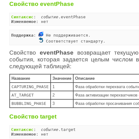
Свойство eventPhase
Синтаксис
:  
событие
Изменяемое
: нет
Поддержка
: 
 Не поддерживается.

 Соответствует стандарту.
Свойство
eventPhase
возвращает текущую
события, которая задается целым числом в
следующей таблицей:
Название
Значение
Описание
CAPTURING_PHASE
1
Фаза обработки перехвата событи
AT_TARGET
2
Фаза активизации перехватчиков 
BUBBLING_PHASE
3
Фаза обработки просачивания со
Свойство target
Синтаксис
:  
событие
Изменяемое
: нет