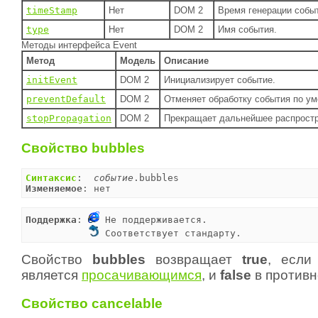
timeStamp
Нет
DOM 2
Время генерации собы
type
Нет
DOM 2
Имя события.
Методы интерфейса Event
Метод
Модель
Описание
initEvent
DOM 2
Инициализирует событие.
preventDefault
DOM 2
Отменяет обработку события по у
stopPropagation
DOM 2
Прекращает дальнейшее распростр
Свойство bubbles
Синтаксис
:  
событие
Изменяемое
: нет
Поддержка
: 
 Не поддерживается.

 Соответствует стандарту.
Свойство
bubbles
возвращает
true
, если
является
просачивающимся
, и
false
в противн
Свойство cancelable