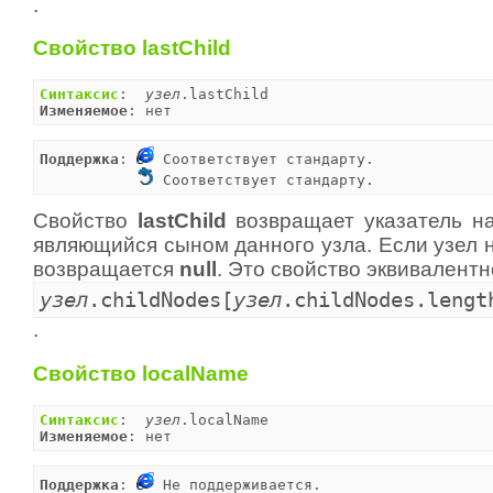
.
Свойство lastChild
Синтаксис
:  
узел
Изменяемое
: нет
Поддержка
: 
 Соответствует стандарту.

 Соответствует стандарту.
Свойство
lastChild
возвращает указатель на
являющийся сыном данного узла. Если узел н
возвращается
null
. Это свойство эквивалент
узел
.childNodes[
узел
.childNodes.lengt
.
Свойство localName
Синтаксис
:  
узел
Изменяемое
: нет
Поддержка
: 
 Не поддерживается.
