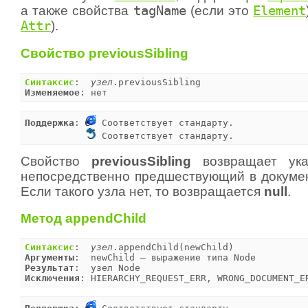
а также свойства
tagName
(если это
Element
Attr
).
Свойство previousSibling
Синтаксис
:  
узел
Изменяемое
: нет
Поддержка
: 
 Соответствует стандарту.

 Соответствует стандарту.
Свойство
previousSibling
возвращает ука
непосредственно предшествующий в докумен
Если такого узла нет, то возвращается
null
.
Метод appendChild
Синтаксис
:  
узел
Аргументы
Результат
Исключения
: HIERARCHY_REQUEST_ERR, WRONG_DOCUMENT_E