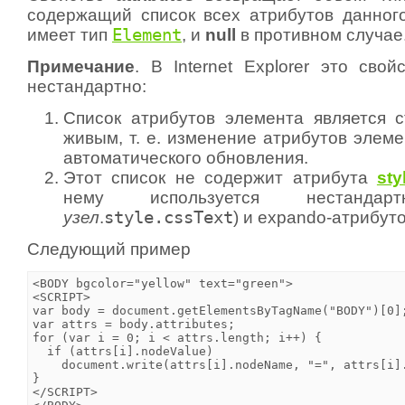
содержащий список всех атрибутов данного
имеет тип
Element
, и
null
в противном случае
Примечание
. В Internet Explorer это сво
нестандартно:
Список атрибутов элемента является с
живым, т. е. изменение атрибутов элеме
автоматического обновления.
Этот список не содержит атрибута
sty
нему используется нестандарт
узел
.
style.cssText
) и expando-атрибуто
Следующий пример
<BODY bgcolor="yellow" text="green">

<SCRIPT>

var body = document.getElementsByTagName("BODY")[0];
var attrs = body.attributes;

for (var i = 0; i < attrs.length; i++) {

  if (attrs[i].nodeValue)

    document.write(attrs[i].nodeName, "=", attrs[i].
}

</SCRIPT>
