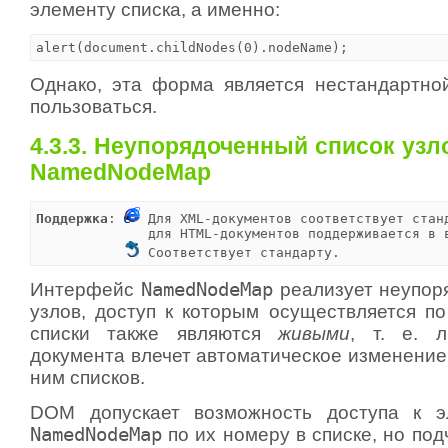
элементу списка, а именно:
alert(document.childNodes(0).nodeName);
Однако, эта форма является нестандартно
пользоваться.
4.3.3. Неупорядоченный список узл
NamedNodeMap
Поддержка
: 
 Для XML-документов соответствует станд
              для HTML-документов поддерживается в 
 Соответствует стандарту.
Интерфейс
NamedNodeMap
реализует неупор
узлов, доступ к которым осуществляется по
списки также являются
живыми
, т. е. 
документа влечет автоматическое изменение
ним списков.
DOM допускает возможность доступа к э
NamedNodeMap
по их номеру в списке, но подч