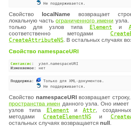
 Не поддерживается.
Свойство
localName
возвращает строк
локальную часть
ограниченного имени
узла.
только для узлов типа
Element
и
соответственно методами
Create
CreateAttributeNS
. В остальных случаях в
Свойство namespaceURI
Синтаксис
:  
узел
Изменяемое
: нет
Поддержка
: 
 Только для XML-документов.

 Не поддерживается.
Свойство
namespaceURI
возвращает строку
пространства имен
данного узла. Оно имеет
узлов типа
Element
и
Attr
, созданных
методами
CreateElementNS
и
Create
остальных случаях возвращается
null
.