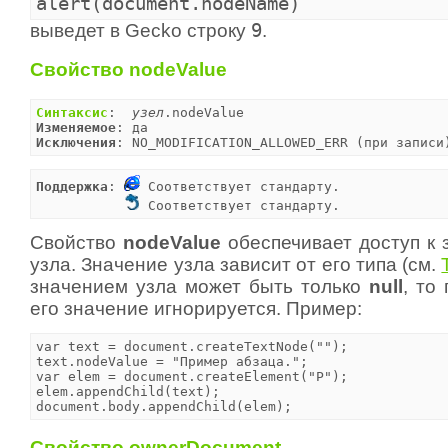
alert(document.nodeName)
выведет в Gecko строку
9
.
Свойство nodeValue
Синтаксис
:  
узел
Изменяемое
Исключения
: NO_MODIFICATION_ALLOWED_ERR (при записи
Поддержка
: 
 Cоответствует стандарту.

 Соответствует стандарту.
Свойство
nodeValue
обеспечивает доступ к 
узла. Значение узла зависит от его типа (см.
значением узла может быть только
null
, то
его значение игнорируется. Пример:
var text = document.createTextNode("");

text.nodeValue = "Пример абзаца.";

var elem = document.createElement("P");

elem.appendChild(text);

document.body.appendChild(elem);
Свойство ownerDocument