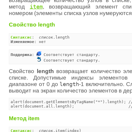
возвращающее количество узлов в списке
метод
item
, возвращающий элемент спи
номером (элементы списка узлов нумеруются,
Свойство length
Синтаксис
:  
список
Изменяемое
: нет
Поддержка
: 
 Cоответствует стандарту.

 Соответствует стандарту.
Свойство
length
возвращает количество эл
списке. Допустимые индексы элементов
диапазоне от 0 до
length
-1 включительно. 
выводит на экран количество элементов в де
alert(document.getElementsByTagName("*").length); //
alert(document.all.length);                       /
Метод item
Синтаксис
:  
список