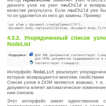
данного узла на узел
newChild
и возвра
качестве результата. Если
newChild
уже был
то он удаляется из него до замены. Пример:
var elem = document.createElement("P");

document.body.replaceChild(elem, document.body.firs
4.3.2. Упорядоченный список узл
NodeList
Поддержка
: 
 Для XML-документов соответствует станд
              для HTML-документов поддерживается в 
 Соответствует стандарту.
Интерфейс
NodeList
реализует упорядоченн
которые возвращаются многими свойствами
Списки узлов в DOM являются
живыми
, т. 
документа влечет автоматическое изменение
ним списков.
Этот интерфейс имеет единственное 