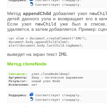
Поддержка
: 
 Соответствует стандарту.

 Соответствует стандарту.
Метод
appendChild
добавляет узел
newChi
детей данного узла и возвращает его в кач
Если узел
newChild
уже был в списке,
удаляется, а затем добавляется. Пример: сц
var elem = document.createElement("IMG");

document.body.appendChild(elem);

alert(document.body.lastChild.tagName);
выведет на экран текст
IMG
.
Метод cloneNode
Синтаксис
:  
узел
Аргументы
Результат
Исключения
: нет
Поддержка
: 
 Соответствует стандарту.

 Соответствует стандарту.