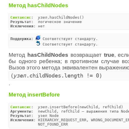
Метод hasChildNodes
Синтаксис
:  
узел
Результат
Исключения
: нет
Поддержка
: 
 Соответствует стандарту.

 Соответствует стандарту.
Метод
hasChildNodes
возвращает
true
, есл
бы одного ребенка; в противном случае в
Вызов этого метода эквивалентен выражени
(
узел
.childNodes.length != 0)
.
Метод insertBefore
Синтаксис
:  
узел
Аргументы
Результат
Исключения
: HIERARCHY_REQUEST_ERR, WRONG_DOCUMENT_ER
            NOT_FOUND_ERR