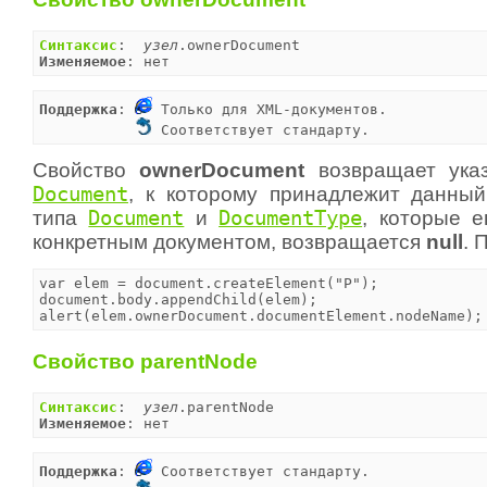
Синтаксис
:  
узел
Изменяемое
: нет
Поддержка
: 
 Только для XML-документов.

 Соответствует стандарту.
Свойство
ownerDocument
возвращает указ
Document
, к которому принадлежит данный
типа
Document
и
DocumentType
, которые 
конкретным документом, возвращается
null
. 
var elem = document.createElement("P");

document.body.appendChild(elem);

alert(elem.ownerDocument.documentElement.nodeName);
Свойство parentNode
Синтаксис
:  
узел
Изменяемое
: нет
Поддержка
: 
 Соответствует стандарту.
