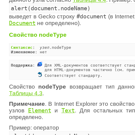
alert(document.nodeName)
выведет в Gecko строку
#document
(в Interne
Document
не определено).
Свойство nodeType
Синтаксис
:  
узел
Изменяемое
: нет
Поддержка
: 
 Для XML-документов соответствует станд
              для HTML-документов частично (см. прим
 Соответствует стандарту.
Свойство
nodeType
возвращает тип данног
Таблицы 4.3
.
Примечание
. В Internet Explorer это свойст
узлов
Element
и
Text
. Для остальных ти
определено.
Пример: оператор