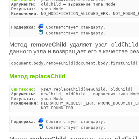
Аргументы
Результат
Исключения
: NO_MODIFICATION_ALLOWED_ERR, NOT_FOUND_
Поддержка
: 
 Соответствует стандарту.

 Соответствует стандарту.
Метод
removeChild
удаляет узел
oldChild
данного узла и возвращает его в качестве ре
document.body.removeChild(document.body.firstChild)
Метод replaceChild
Синтаксис
:  
узел
Аргументы
Результат
Исключения
: HIERARCHY_REQUEST_ERR, WRONG_DOCUMENT_ER
            NOT_FOUND_ERR
Поддержка
: 
 Соответствует стандарту.

 Соответствует стандарту.
Метод
replaceChild
заменяет узел
oldChil