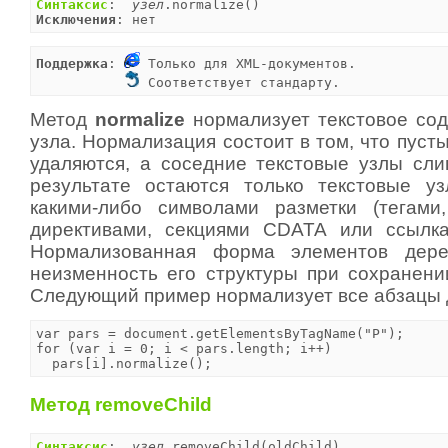
Синтаксис
:  
узел
Исключения
: нет
Поддержка
: 
 Только для XML-документов.

 Соответствует стандарту.
Метод
normalize
нормализует текстовое со
узла. Нормализация состоит в том, что пуст
удаляются, а соседние текстовые узлы сли
результате остаются только текстовые у
какими-либо символами разметки (тегами
директивами, секциями CDATA или ссылка
Нормализованная форма элементов дере
неизменность его структуры при сохранении
Следующий пример нормализует все абзацы 
var pars = document.getElementsByTagName("P");

for (var i = 0; i < pars.length; i++)

  pars[i].normalize();
Метод removeChild
Синтаксис
:  
узел