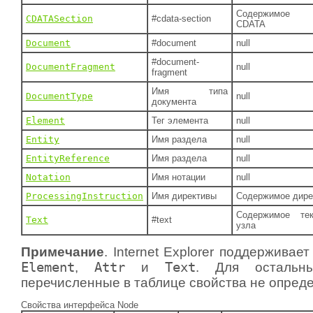
Содержимое 
CDATASection
#cdata-section
CDATA
Document
#document
null
#document-
DocumentFragment
null
fragment
Имя типа
DocumentType
null
документа
Element
Тег элемента
null
Entity
Имя раздела
null
EntityReference
Имя раздела
null
Notation
Имя нотации
null
ProcessingInstruction
Имя директивы
Содержимое дире
Содержимое тек
Text
#text
узла
Примечание
. Internet Explorer поддерживае
Element
,
Attr
и
Text
. Для остальн
перечисленные в таблице свойства не опред
Свойства интерфейса Node