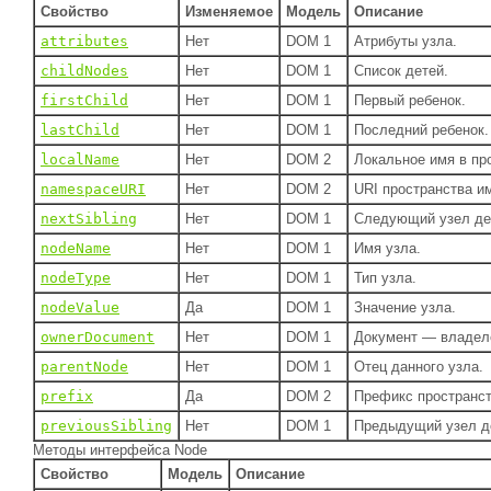
Свойство
Изменяемое
Модель
Описание
attributes
Нет
DOM 1
Атрибуты узла.
childNodes
Нет
DOM 1
Список детей.
firstChild
Нет
DOM 1
Первый ребенок.
lastChild
Нет
DOM 1
Последний ребенок.
localName
Нет
DOM 2
Локальное имя в пр
namespaceURI
Нет
DOM 2
URI пространства и
nextSibling
Нет
DOM 1
Следующий узел де
nodeName
Нет
DOM 1
Имя узла.
nodeType
Нет
DOM 1
Тип узла.
nodeValue
Да
DOM 1
Значение узла.
ownerDocument
Нет
DOM 1
Документ — владел
parentNode
Нет
DOM 1
Отец данного узла.
prefix
Да
DOM 2
Префикс пространст
previousSibling
Нет
DOM 1
Предыдущий узел д
Методы интерфейса Node
Свойство
Модель
Описание