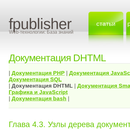
fpublisher
статьи
Web-технологии: База знаний
Документация DHTML
|
Документация
PHP
|
Документация
JavaSc
Документация
SQL
|
Документация
DHTML
|
Документация Sma
Графика и JavaScript
|
Документация bash
|
Глава 4.3. Узлы дерева докумен