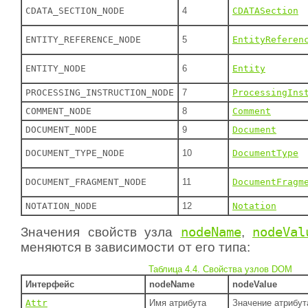
CDATA_SECTION_NODE
4
CDATASection
ENTITY_REFERENCE_NODE
5
EntityReferen
ENTITY_NODE
6
Entity
PROCESSING_INSTRUCTION_NODE
7
ProcessingIns
COMMENT_NODE
8
Comment
DOCUMENT_NODE
9
Document
DOCUMENT_TYPE_NODE
10
DocumentType
DOCUMENT_FRAGMENT_NODE
11
DocumentFragm
NOTATION_NODE
12
Notation
Значения свойств узла
nodeName
,
nodeVal
меняются в зависимости от его типа:
Таблица 4.4. Свойства узлов DOM
Интерфейс
nodeName
nodeValue
Attr
Имя атрибута
Значение атрибут