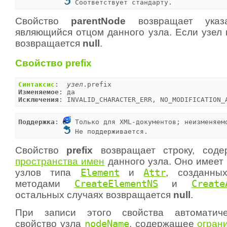
 Соответствует стандарту.
Свойство
parentNode
возвращает указа
являющийся отцом данного узла. Если узел 
возвращается
null
.
Свойство prefix
Синтаксис
:  
узел
Изменяемое
Исключения
: INVALID_CHARACTER_ERR, NO_MODIFICATION_
Поддержка
: 
 Только для XML-документов; неизменяемо
 Не поддерживается.
Свойство
prefix
возвращает строку, сод
пространства имен
данного узла. Оно имеет
узлов типа
Element
и
Attr
, созданных
методами
CreateElementNS
и
Create
остальных случаях возвращается
null
.
При записи этого свойства автоматиче
свойство узла
nodeName
, содержащее
огран