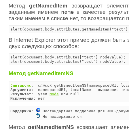
Метод
getNamedItem
возвращает элемент
заданным именем
name
в качестве результ
таким именем в списке нет, то возвращается
n
alert(document.body.attributes.getNamedItem("text")
В Internet Explorer этот пример должен быть
двух следующих способов:
alert(document.body.attributes["text"].nodeValue);

alert(document.body.attributes("text").nodeValue);
Метод getNamedItemNS
Синтаксис
:  
список
Аргументы
:  namespaceURI, localName — выражения тип
Результат
:  узел 
Node
Исключения
: нет
Поддержка
: 
 Нестандартная поддержка для XML-докуме
 Не поддерживается.
Метод
getNamedItemNS
возвращает элемен