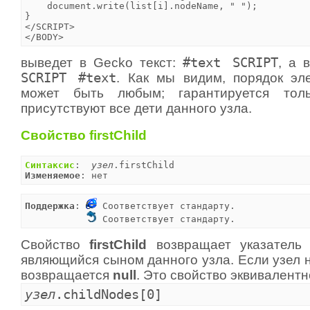
    document.write(list[i].nodeName, " ");

}

</SCRIPT>

</BODY>
выведет в Gecko текст:
#text SCRIPT
, а в
SCRIPT #text
. Как мы видим, порядок эл
может быть любым; гарантируется тол
присутствуют все дети данного узла.
Свойство firstChild
Синтаксис
:  
узел
Изменяемое
: нет
Поддержка
: 
 Соответствует стандарту.

 Соответствует стандарту.
Свойство
firstChild
возвращает указатель 
являющийся сыном данного узла. Если узел н
возвращается
null
. Это свойство эквивалент
узел
.childNodes[0]