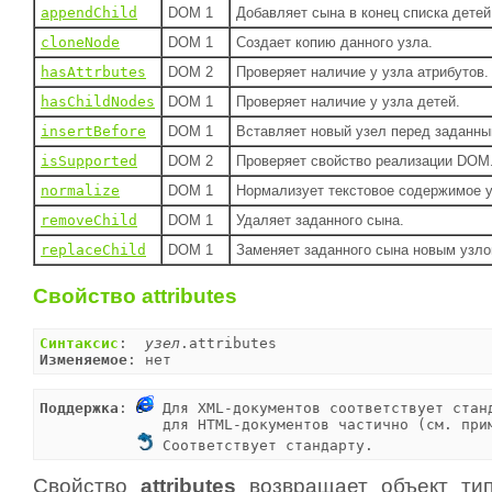
appendChild
DOM 1
Добавляет сына в конец списка детей
cloneNode
DOM 1
Создает копию данного узла.
hasAttrbutes
DOM 2
Проверяет наличие у узла атрибутов.
hasChildNodes
DOM 1
Проверяет наличие у узла детей.
insertBefore
DOM 1
Вставляет новый узел перед заданн
isSupported
DOM 2
Проверяет свойство реализации DOM
normalize
DOM 1
Нормализует текстовое содержимое у
removeChild
DOM 1
Удаляет заданного сына.
replaceChild
DOM 1
Заменяет заданного сына новым узло
Свойство attributes
Синтаксис
:  
узел
Изменяемое
: нет
Поддержка
: 
 Для XML-документов соответствует станд
              для HTML-документов частично (см. прим
 Соответствует стандарту.
Свойство
attributes
возвращает объект т