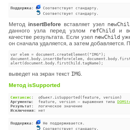
Поддержка
: 
 Соответствует стандарту.

 Соответствует стандарту.
Метод
insertBefore
вставляет узел
newChil
данного узла перед узлом
refChild
и во
качестве результата. Если узел
newChild
уже
он сначала удаляется, а затем добавляется.
var elem = document.createElement("IMG");

document.body.insertBefore(elem, document.body.first
alert(document.body.firstChild.tagName);
выведет на экран текст
IMG
.
Метод isSupported
Синтаксис
:  
объект
Аргументы
:  feature, version — выражения типа 
DOMSt
Результат
Исключения
: нет
Поддержка
: 
 Не поддерживается.

 Соответствует стандарту.