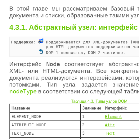
В этой главе мы рассматриваем базовый 
документа и списки, образованные такими уз
4.3.1. Абстрактный узел: интерфейс
Поддержка
: 
 Поддерживается для XML-документов (XML
              для HTML-документов поддерживается час
 DOM 1 полностью, DOM 2 частично.
Интерфейс
Node
соответствует абстрактн
XML- или HTML-документа. Все конкретн
документа реализуются интерфейсами, кото
потомками. Тип узла задается значени
nodeType
в соответствии со следующей табл
Таблица 4.3. Типы узлов DOM
Название
Значение
Интерфейс
ELEMENT_NODE
1
Element
ATTRIBUTE_NODE
2
Attr
TEXT_NODE
3
Text