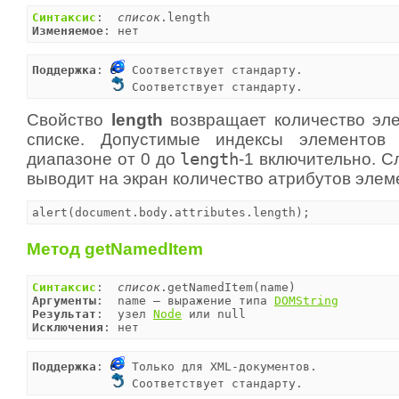
Синтаксис
:  
список
Изменяемое
: нет
Поддержка
: 
 Cоответствует стандарту.

 Соответствует стандарту.
Свойство
length
возвращает количество эл
списке. Допустимые индексы элементов
диапазоне от 0 до
length
-1 включительно. 
выводит на экран количество атрибутов эле
alert(document.body.attributes.length);
Метод getNamedItem
Синтаксис
:  
список
Аргументы
:  name — выражение типа 
DOMString
Результат
:  узел 
Node
Исключения
: нет
Поддержка
: 
 Только для XML-документов.

 Соответствует стандарту.