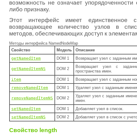
возможность не означает упорядоченности с
либо признаку.
Этот интерфейс имеет единственное 
возвращающее количество узлов в спис
методов, обеспечивающих доступ к элементам
Методы интерфейса NamedNodeMap
Свойство
Модель
Описание
getNamedItem
DOM 1
Возвращает узел с заданным им
Возвращает узел с задан
getNamedItemNS
DOM 2
пространства имен.
item
DOM 1
Возвращает узел с заданным но
removeNamedItem
DOM 1
Удаляет узел с заданным имене
Удаляет узел с заданным имене
removeNamedItemNS
DOM 2
имен.
setNamedItem
DOM 1
Добавляет узел в список.
setNamedItemNS
DOM 2
Добавляет узел в список с учет
Свойство length