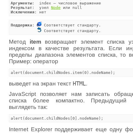
Аргументы
Результат
:  узел 
Node
Исключения
: нет
Поддержка
: 
 Соответствует стандарту.

 Соответствует стандарту.
Метод
item
возвращает элемент списка у
индексом в качестве результата. Если и
пределы диапазона элементов списка, то 
Пример: оператор
alert(document.childNodes.item(0).nodeName);
выведет на экран текст
HTML
.
JavaScript позволяет нам записать обра
списка более компактно. Предыдущий 
выглядеть так:
alert(document.childNodes[0].nodeName);
Internet Explorer поддерживает еще одну ф