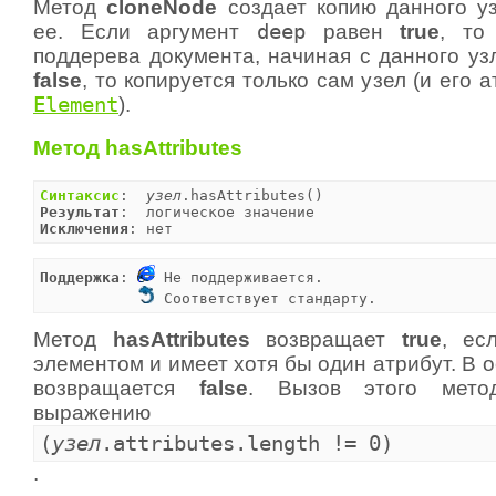
Метод
cloneNode
создает копию данного у
ее. Если аргумент
deep
равен
true
, то
поддерева документа, начиная с данного уз
false
, то копируется только сам узел (и его 
Element
).
Метод hasAttributes
Синтаксис
:  
узел
Результат
Исключения
: нет
Поддержка
: 
 Не поддерживается.

 Соответствует стандарту.
Метод
hasAttributes
возвращает
true
, ес
элементом и имеет хотя бы один атрибут. В 
возвращается
false
. Вызов этого метод
выражению
(
узел
.attributes.length != 0)
.