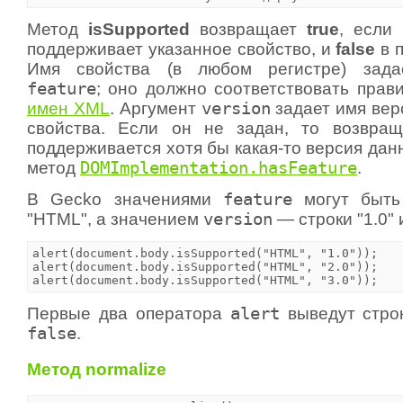
Метод
isSupported
возвращает
true
, если
поддерживает указанное свойство, и
false
в п
Имя свойства (в любом регистре) зада
feature
; оно должно соответствовать прав
имен XML
. Аргумент
version
задает имя вер
свойства. Если он не задан, то возвра
поддерживается хотя бы какая-то версия данн
метод
DOMImplementation.hasFeature
.
В Gecko значениями
feature
могут быть
"HTML", а значением
version
— строки "1.0" 
alert(document.body.isSupported("HTML", "1.0"));

alert(document.body.isSupported("HTML", "2.0"));

alert(document.body.isSupported("HTML", "3.0"));
Первые два оператора
alert
выведут стр
false
.
Метод normalize