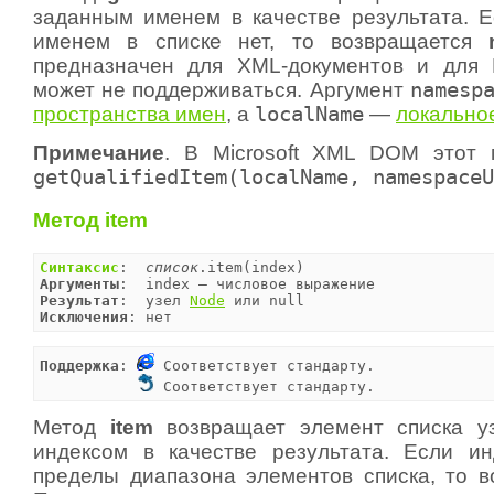
заданным именем в качестве результата. Е
именем в списке нет, то возвращается
предназначен для XML-документов и для 
может не поддерживаться. Аргумент
namesp
пространства имен
, а
localName
—
локально
Примечание
. В Microsoft XML DOM этот 
getQualifiedItem(localName, namespaceU
Метод item
Синтаксис
:  
список
Аргументы
Результат
:  узел 
Node
Исключения
: нет
Поддержка
: 
 Соответствует стандарту.

 Соответствует стандарту.
Метод
item
возвращает элемент списка у
индексом в качестве результата. Если и
пределы диапазона элементов списка, то 