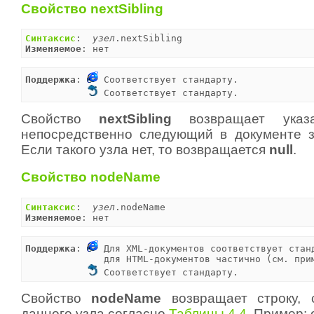
Свойство nextSibling
Синтаксис
:  
узел
Изменяемое
: нет
Поддержка
: 
 Соответствует стандарту.

 Соответствует стандарту.
Свойство
nextSibling
возвращает указа
непосредственно следующий в документе 
Если такого узла нет, то возвращается
null
.
Свойство nodeName
Синтаксис
:  
узел
Изменяемое
: нет
Поддержка
: 
 Для XML-документов соответствует станд
              для HTML-документов частично (см. при
 Соответствует стандарту.
Свойство
nodeName
возвращает строку,
данного узла согласно
Таблицы 4.4
. Пример: