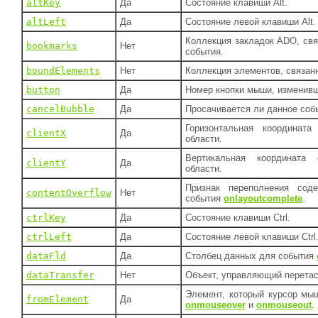
altKey
Да
Состояние клавиши Alt.
altLeft
Да
Состояние левой клавиши Alt.
Коллекция закладок ADO, свя
bookmarks
Нет
события.
boundElements
Нет
Коллекция элементов, связан
button
Да
Номер кнопки мыши, изменивш
cancelBubble
Да
Просачивается ли данное соб
Горизонтальная координата
clientX
Да
области.
Вертикальная координата 
clientY
Да
области.
Признак переполнения сод
contentOverflow
Нет
события
onlayoutcomplete
.
ctrlKey
Да
Состояние клавиши Ctrl.
ctrlLeft
Да
Состояние левой клавиши Ctrl
dataFld
Да
Столбец данных для события
dataTransfer
Нет
Объект, управляющий перета
Элемент, который курсор мы
fromElement
Да
onmouseover
и
onmouseout
.