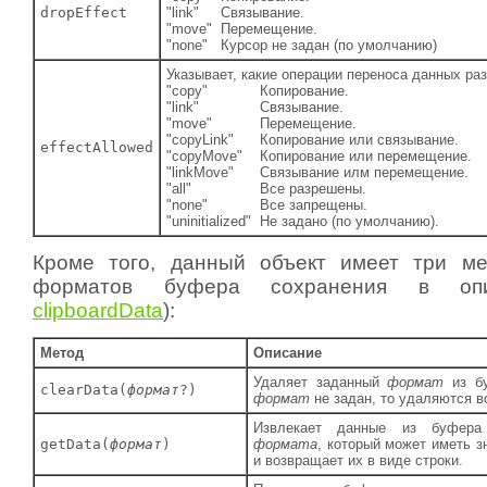
dropEffect
"link"
Связывание.
"move"
Перемещение.
"none"
Курсор не задан (по умолчанию)
Указывает, какие операции переноса данных ра
"copy"
Копирование.
"link"
Связывание.
"move"
Перемещение.
"copyLink"
Копирование или связывание.
effectAllowed
"copyMove"
Копирование или перемещение.
"linkMove"
Связывание илм перемещение.
"all"
Все разрешены.
"none"
Все запрещены.
"uninitialized"
Не задано (по умолчанию).
Кроме того, данный объект имеет три ме
форматов буфера сохранения в опи
clipboardData
):
Метод
Описание
Удаляет заданный
формат
из бу
clearData(
формат
?)
формат
не задан, то удаляются 
Извлекает данные из буфера 
getData(
формат
)
формата
, который может иметь зн
и возвращает их в виде строки.