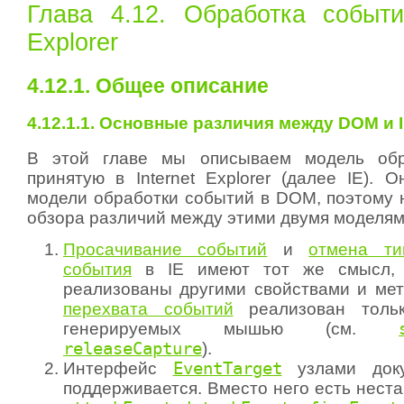
Глава 4.12. Обработка событи
Explorer
4.12.1. Общее описание
4.12.1.1. Основные различия между DOM и In
В этой главе мы описываем модель обр
принятую в Internet Explorer (далее IE). 
модели обработки событий в DOM, поэтому н
обзора различий между этими двумя моделям
Просачивание событий
и
отмена ти
события
в IE имеют тот же смысл,
реализованы другими свойствами и ме
перехвата событий
реализован тольк
генерируемых мышью (см.
releaseCapture
).
Интерфейс
EventTarget
узлами док
поддерживается. Вместо него есть нест