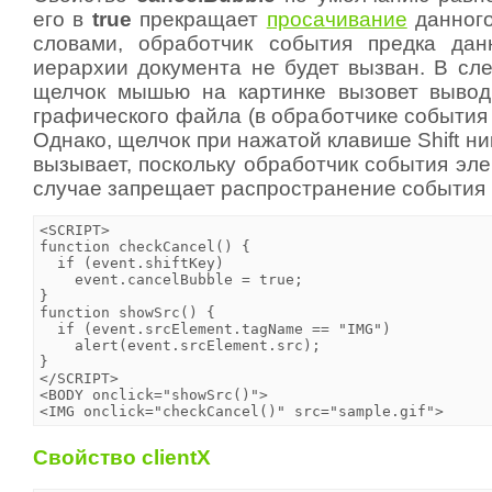
его в
true
прекращает
просачивание
данного
словами, обработчик события предка дан
иерархии документа не будет вызван. В с
щелчок мышью на картинке вызовет вывод
графического файла (в обработчике событи
Однако, щелчок при нажатой клавише Shift ни
вызывает, поскольку обработчик события эл
случае запрещает распространение события 
<SCRIPT>

function checkCancel() {

  if (event.shiftKey)

    event.cancelBubble = true;

}

function showSrc() {

  if (event.srcElement.tagName == "IMG")

    alert(event.srcElement.src);

}

</SCRIPT>

<BODY onclick="showSrc()">

<IMG onclick="checkCancel()" src="sample.gif">
Свойство clientX