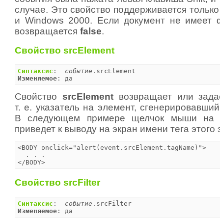
случае. Это свойство поддерживается только
и Windows 2000. Если документ не имеет ф
возвращается
false
.
Свойство srcElement
Синтаксис
:  
событие
Изменяемое
: да
Свойство
srcElement
возвращает или задае
т. е. указатель на элемент, сгенерировавши
В следующем примере щелчок мыши на 
приведет к выводу на экран имени тега этого
<BODY onclick="alert(event.srcElement.tagName)">

  . . .

</BODY>
Свойство srcFilter
Синтаксис
:  
событие
Изменяемое
: да