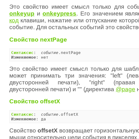
Это свойство имеет смысл только для со
onkeyup
и
onkeypress
. Его значением явл
код
клавиши, нажатие или отпускание которо
событие. Для остальных событий это свойств
Свойство nextPage
Синтаксис
:  
событие
Изменяемое
: нет
Это свойство имеет смысл только для шабл
может принимать три значения: "left" (ле
двусторонней печати), "right" (права
двусторонней печати) и "" (директива
@page
н
Свойство offsetX
Синтаксис
:  
событие
Изменяемое
: да
Свойство
offsetX
возвращает горизонтальную
мыши относительно цели события в пикселях.