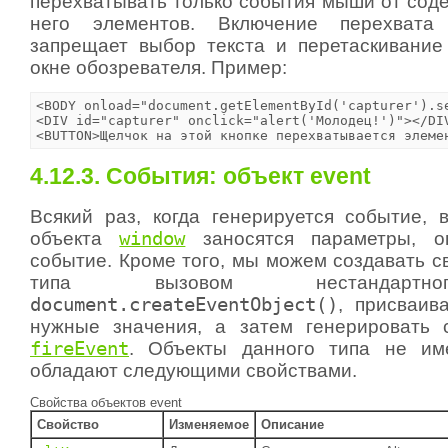
перехватывать только события мыши от сод
него элементов. Включение перехват
запрещает выбор текста и перетаскивание (
окне обозревателя. Пример:
<BODY onload="document.getElementById('capturer').se
<DIV id="capturer" onclick="alert('Молодец!')"></DIV
<BUTTON>Щелчок на этой кнопке перехватывается элеме
4.12.3. События: объект event
Всякий раз, когда генерируется событие,
объекта
window
заносятся параметры, о
событие. Кроме того, мы можем создавать с
типа вызовом нестандартн
document.createEventObject()
, присваив
нужные значения, а затем генерировать 
fireEvent
. Объекты данного типа не им
обладают следующими свойствами.
Свойства объектов event
Свойство
Изменяемое
Описание