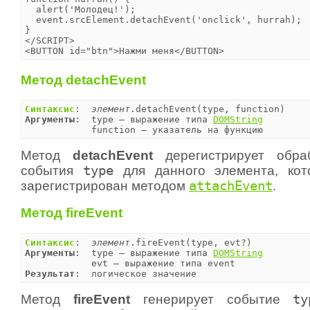
  alert('Молодец!');

  event.srcElement.detachEvent('onclick', hurrah);

}

</SCRIPT>

<BUTTON id="btn">Нажми меня</BUTTON>
Метод detachEvent
Синтаксис
:  
элемент
Аргументы
:  type — выражение типа 
DOMString
            function — указатель на функцию
Метод
detachEvent
дерегистрирует обр
события
type
для данного элемента, ко
зарегистрирован методом
attachEvent
.
Метод fireEvent
Синтаксис
:  
элемент
Аргументы
:  type — выражение типа 
DOMString
Результат
:  логическое значение
Метод
fireEvent
генерирует событие
ty