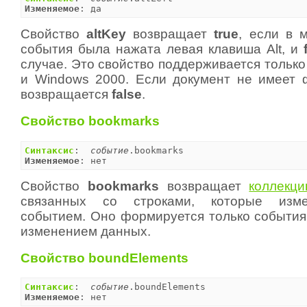
Изменяемое
: да
Свойство
altKey
возвращает
true
, если в 
события была нажата левая клавиша Alt, и
случае. Это свойство поддерживается только
и Windows 2000. Если документ не имеет ф
возвращается
false
.
Свойство bookmarks
Синтаксис
:  
событие
Изменяемое
: нет
Свойство
bookmarks
возвращает
коллекц
связанных со строками, которые изм
событием. Оно формируется только события
изменением данных.
Свойство boundElements
Синтаксис
:  
событие
Изменяемое
: нет