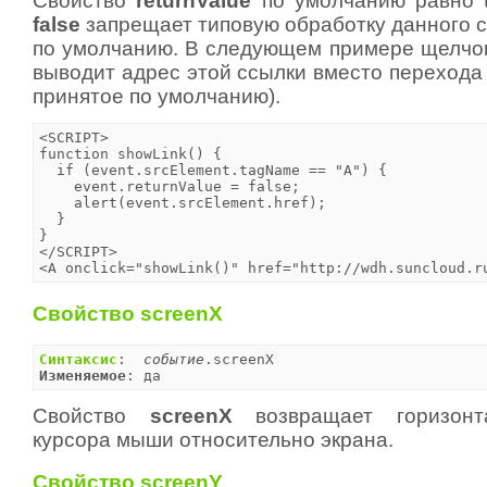
Свойство
returnValue
по умолчанию равно
false
запрещает типовую обработку данного 
по умолчанию. В следующем примере щелчо
выводит адрес этой ссылки вместо перехода 
принятое по умолчанию).
<SCRIPT>

function showLink() {

  if (event.srcElement.tagName == "A") {

    event.returnValue = false;

    alert(event.srcElement.href);

  }

}

</SCRIPT>

<A onclick="showLink()" href="http://wdh.suncloud.r
Свойство screenX
Синтаксис
:  
событие
Изменяемое
: да
Свойство
screenX
возвращает горизонт
курсора мыши относительно экрана.
Свойство screenY