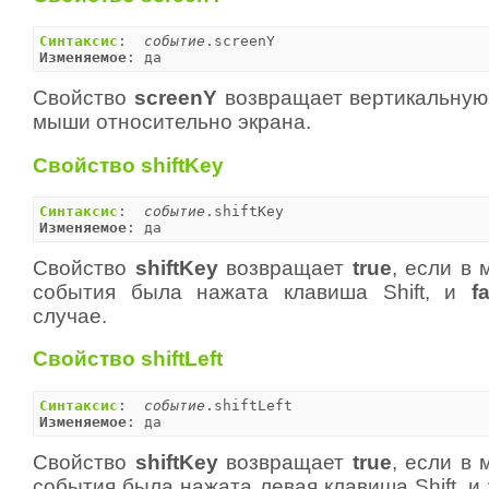
Синтаксис
:  
событие
Изменяемое
: да
Свойство
screenY
возвращает вертикальную
мыши относительно экрана.
Свойство shiftKey
Синтаксис
:  
событие
Изменяемое
: да
Свойство
shiftKey
возвращает
true
, если в
события была нажата клавиша Shift, и
f
случае.
Свойство shiftLeft
Синтаксис
:  
событие
Изменяемое
: да
Свойство
shiftKey
возвращает
true
, если в
события была нажата левая клавиша Shift, и