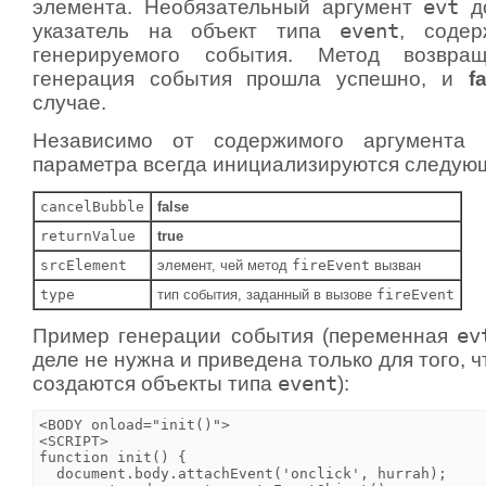
элемента. Необязательный аргумент
evt
до
указатель на объект типа
event
, соде
генерируемого события. Метод возвр
генерация события прошла успешно, и
f
случае.
Независимо от содержимого аргумента
параметра всегда инициализируются следую
cancelBubble
false
returnValue
true
srcElement
элемент, чей метод
fireEvent
вызван
type
тип события, заданный в вызове
fireEvent
Пример генерации события (переменная
ev
деле не нужна и приведена только для того, ч
создаются объекты типа
event
):
<BODY onload="init()">

<SCRIPT>

function init() {

  document.body.attachEvent('onclick', hurrah);
