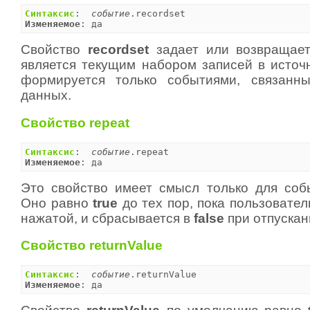
Синтаксис
:  
событие
Изменяемое
: да
Свойство
recordset
задает или возвращает
является текущим набором записей в источ
формируется только событиями, связанн
данных.
Свойство repeat
Синтаксис
:  
событие
Изменяемое
: да
Это свойство имеет смысл только для со
Оно равно
true
до тех пор, пока пользовате
нажатой, и сбрасывается в
false
при отпускан
Свойство returnValue
Синтаксис
:  
событие
Изменяемое
: да