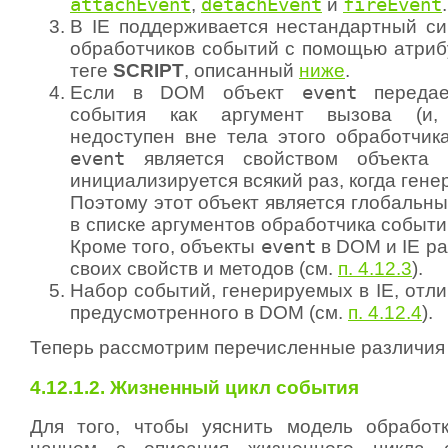
attachEvent
,
detachEvent
и
fireEvent
.
В IE поддерживается нестандартный си
обработчиков событий с помощью атри
теге
SCRIPT
, описанный
ниже
.
Если в DOM объект
event
передае
события как аргумент вызова (и, 
недоступен вне тела этого обработчика
event
является свойством объекта
инициализируется всякий раз, когда гене
Поэтому этот объект является глобальны
в списке аргументов обработчика событи
Кроме того, объекты
event
в DOM и IE ра
своих свойств и методов (см.
п. 4.12.3
).
Набор событий, генерируемых в IE, отли
предусмотренного в DOM (см.
п. 4.12.4
).
Теперь рассмотрим перечисленные различия
4.12.1.2. Жизненный цикл события
Для того, чтобы уяснить модель обработ