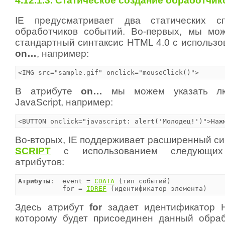
4.12.1.3. Статическое создание обработчи
IE предусматривает два статических с
обработчиков событий. Во-первых, мы мо
стандартный синтаксис HTML 4.0 с использо
on…
, например:
<IMG src="sample.gif" onclick="mouseClick()">
В атрибуте
on…
мы можем указать лю
JavaScript, например:
<BUTTON onclick="javascript: alert('Молодец!')">Наж
Во-вторых, IE поддерживает расширенный си
SCRIPT
с использованием следующих 
атрибутов:
Атрибуты
:  event = 
CDATA
 (тип событий)

           for = 
IDREF
 (идентификатор элемента)
Здесь атрибут
for
задает идентификатор H
которому будет присоединен данный обраб