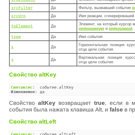
srcFilter
Да
Фильтр, вызвавший событие
o
srcUrn
Да
Имя реакции, сгенерировашей
Элемент, на который курсор 
toElement
Да
onmouseover
и
onmouseout
.
type
Да
Имя события.
Горизонтальная позиция кур
x
Да
отца цели события.
Вертикальная позиция курс
y
Да
отца цели события.
Свойство altKey
Синтаксис
:  
событие
Изменяемое
: да
Свойство
altKey
возвращает
true
, если в 
события была нажата клавиша Alt, и
false
в пр
Свойство altLeft
Синтаксис
:  
событие