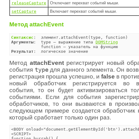
releaseCapture
Отключает перехват событий мыши.
setCapture
Включает перехват событий мыши.
Метод attachEvent
Синтаксис
:  
элемент
Аргументы
:  type — выражение типа 
DOMString
Результат
:  логическое значение
Метод
attachEvent
регистрирует новый обр
события
type
для данного элемента. Он воз
регистрация прошла успешно, и
false
в проти
новый обработчик регистрируется во в
события, то он будет активизироваться т
событиями. Если для события зарегистри
обработчиков, то они вызваются в произво
следующем примере создается обработчик 
который сработает только один раз.
<BODY onload="document.getElementById('btn').attachE
<SCRIPT>

function hurrah() {
