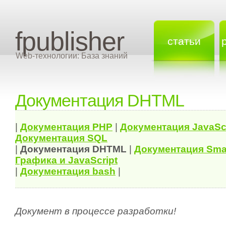
fpublisher
статьи
Web-технологии: База знаний
Документация DHTML
|
Документация
PHP
|
Документация
JavaSc
Документация
SQL
|
Документация
DHTML
|
Документация Sma
Графика и JavaScript
|
Документация bash
|
Документ в процессе разработки!