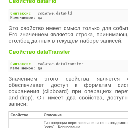
Свойство dataFld
Синтаксис
:  
событие
Изменяемое
: да
Это свойство имеет смысл только для соб
Его значением является строка, принимаю
столбец данных в текущем наборе записей.
Свойство dataTransfer
Синтаксис
:  
событие
Изменяемое
: да
Значением этого свойства является о
обеспечивает доступ к форматам сис
сохранения (clipboard) при операциях пере
and-drop). Он имеет два свойства, доступ
записи:
Свойство
Описание
Тип операции перетаскивания и тип выводимого 
"copy"
Копирование.