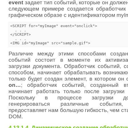
event
задает тип событий, которые он долже
следующем примере создается обработчик
графическом образе с идентификатором myI
<SCRIPT for="myImage" event="onclick">

  . . .

</SCRIPT>

  . . .

<IMG id="myImage" src="sample.gif">
Различие между этими способами создан
событий состоит в моменте их активиз
загрузки документа. Обработчик событий, 
способом, начинает обрабатывать возникаю
только будет создан элемент, в котором он
on…
; обработчик событий, созданный в
начинает работать только после загрузки 
Поскольку в процессе загрузки до
генерироваться различные события
предоставляет нам большую гибкость, чем с
DOM.
4.12.1.4. Динамическое создание обработ