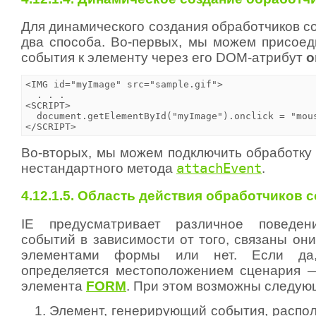
Для динамического создания обработчиков с
два способа. Во-первых, мы можем присоед
события к элементу через его DOM-атрибут
<IMG id="myImage" src="sample.gif">

  . . .

<SCRIPT>

  document.getElementById("myImage").onclick = "mous
</SCRIPT>
Во-вторых, мы можем подключить обработку
нестандартного метода
attachEvent
.
4.12.1.5. Область действия обработчиков 
IE предусматривает различное поведен
событий в зависимости от того, связаны он
элементами формы или нет. Если да
определяется местоположением сценария 
элемента
FORM
. При этом возможны следую
Элемент, генерирующий события, распо