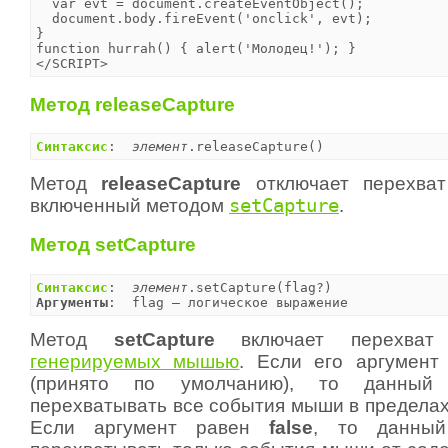
  var evt = document.createEventObject();

  document.body.fireEvent('onclick', evt);

}

function hurrah() { alert('Молодец!'); }

</SCRIPT>
Метод releaseCapture
Синтаксис
:  
элемент
.releaseCapture()
Метод
releaseCapture
отключает перехва
включенный методом
setCapture
.
Метод setCapture
Синтаксис
:  
элемент
Аргументы
:  flag — логическое выражение
Метод
setCapture
включает перехва
генерируемых мышью
. Если его аргумен
(принято по умолчанию), то данный
перехватывать все события мыши в пределах
Если аргумент равен
false
, то данный