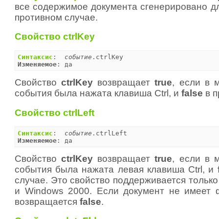
все содержимое документа сгенерировано дл
противном случае.
Свойство ctrlKey
Синтаксис
:  
событие
Изменяемое
: да
Свойство
ctrlKey
возвращает
true
, если в 
события была нажата клавиша Ctrl, и
false
в п
Свойство ctrlLeft
Синтаксис
:  
событие
Изменяемое
: да
Свойство
ctrlKey
возвращает
true
, если в 
события была нажата левая клавиша Ctrl, и
случае. Это свойство поддерживается только
и Windows 2000. Если документ не имеет ф
возвращается
false
.