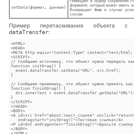
Помещает в буфер сохранения с
формате
, который может иметь зн
setData(
формат
,
данные
)
Возвращает
true
в случае усп
случае.
Пример перетаскивания объекта с и
dataTransfer
:
<HTML>

<HEAD>

<META http-equiv="Content-Type" content="text/html; 
<SCRIPT>

// Сообщаем источнику, что объект нужно передать как
function initDrag() {

  event.dataTransfer.setData("URL", src.href);

}

// Сообщаем приемнику, что объект нужно принять как 
function finishDrag() {

  dst.innerText = event.dataTransfer.getData("URL");
}

</SCRIPT>

</HEAD>

<BODY>

<A id=src href="about:текст_ссылки" onclick="return(
   ondragstart="initDrag()">Тестовая ссылка</A>

<P id=dst ondragenter="finishDrag()">Бросьте ссылку 
</BODY>

</HTML>