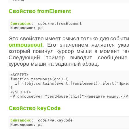
Свойство fromElement
Синтаксис
:  
событие
Изменяемое
: да
Это свойство имеет смысл только для событ
onmouseout
. Его значением является указ
который покинул курсор мыши в момент ге
Следующий пример выводит сообщение
курсора мыши на заданный абзац.
<SCRIPT>

function testMouse(obj) {

  if (!obj.contains(event.fromElement)) alert("Приех
}

</SCRIPT>

<P onmouseover="testMouse(this)">Наведите мышку.</P
Свойство keyCode
Синтаксис
:  
событие
Изменяемое
: да