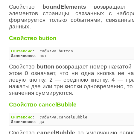
Свойство
boundElements
возвращает
элементов страницы, связанных с набо
формируется только событиями, связанны
данных.
Свойство button
Синтаксис
:  
событие
Изменяемое
: нет
Свойство
button
возвращает номер нажатой 
этом 0 означает, что ни одна кнопка не на
левую кнопку, 2 — среднюю кнопку, 4 — пра
нажаты две или три кнопки одновременно, т
значения суммируются.
Свойство cancelBubble
Синтаксис
:  
событие
Изменяемое
: да
Свойство
cancelBubble
по умолчанию рав