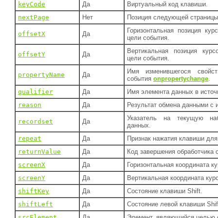
keyCode
Да
Виртуальный код клавиши.
nextPage
Нет
Позиция следующей страницы 
Горизонтальная позиция кур
offsetX
Да
цели события.
Вертикальная позиция курс
offsetY
Да
цели события.
Имя изменившегося свойс
propertyName
Да
события
onpropertychange
.
qualifier
Да
Имя элемента данных в источ
reason
Да
Результат обмена данными с 
Указатель на текущую наб
recordset
Да
данных.
repeat
Да
Признак нажатия клавиши дл
returnValue
Да
Код завершения обработчика 
screenX
Да
Горизонтальная координата ку
screenY
Да
Вертикальная координата кур
shiftKey
Да
Состояние клавиши Shift.
shiftLeft
Да
Состояние левой клавиши Shif
srcElement
Да
Элемент, являющийся целью 