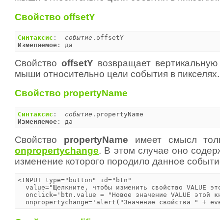
Свойство offsetY
Синтаксис
:  
событие
Изменяемое
: да
Свойство
offsetY
возвращает вертикальную
мыши относительно цели события в пикселях.
Свойство propertyName
Синтаксис
:  
событие
Изменяемое
: да
Свойство
propertyName
имеет смысл толь
onpropertychange
. В этом случае оно содер
изменение которого породило данное событи
<INPUT type="button" id="btn"

  value="Щелкните, чтобы изменить свойство VALUE это
  onclick='btn.value = "Новое значение VALUE этой кн
  onpropertychange='alert("Значение свойства " + ev