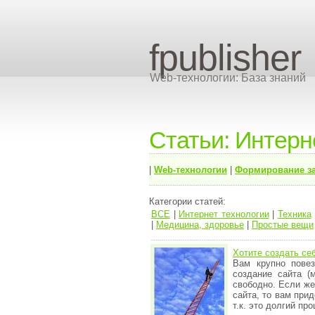
fpublisher
Web-технологии: База знаний
Статьи: Интерн
|
Web-технологии
|
Формирование з
Категории статей:
ВСЕ
|
Интернет технологии
|
Техника
|
Медицина, здоровье
|
Простые вещи
Хотите создать се
Вам крупно повез
создание сайта (
свободно. Если же
сайта, то вам прид
т.к. это долгий про