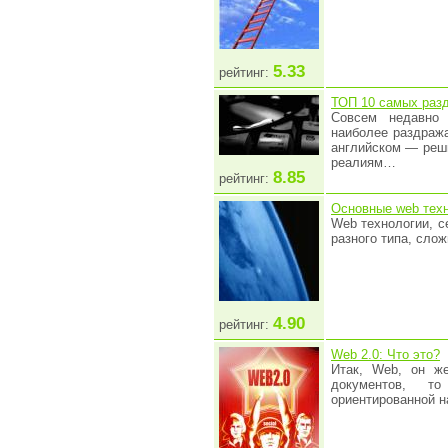
5.33
рейтинг:
ТОП 10 самых раз
Совсем недавно 
наиболее раздраж
английском — реши
реалиям…
8.85
рейтинг:
Основные web техн
Web технологии, с
разного типа, слож
4.90
рейтинг:
Web 2.0: Что это?
Итак, Web, он ж
документов, т
ориентированной н