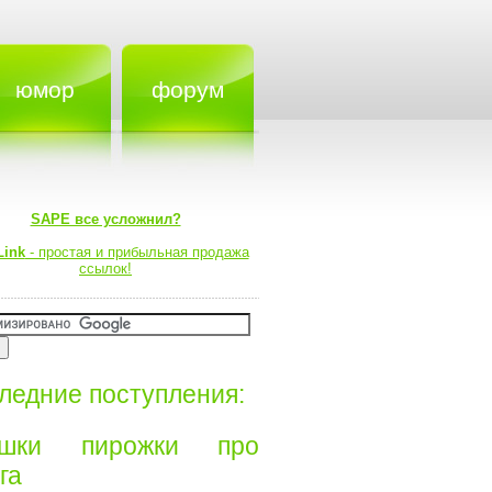
юмор
форум
SAPE все усложнил?
Link
- простая и прибыльная продажа
ссылок!
ледние поступления:
ишки пирожки про
а⁠⁠