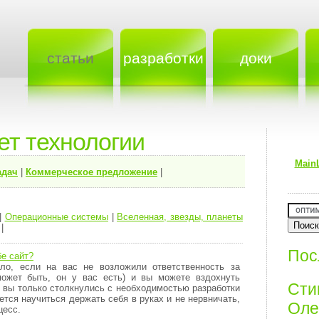
статьи
разработки
доки
ет технологии
Main
адач
|
Коммерческое предложение
|
|
Операционные системы
|
Вселенная, звезды, планеты
|
Пос
бе сайт?
ло, если на вас не возложили ответственность за
может быть, он у вас есть) и вы можете вздохнуть
Ст
 вы только столкнулись с необходимостью разработки
ется научиться держать себя в руках и не нервничать,
Олег
цесс.