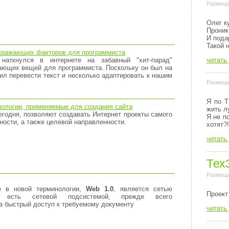
Размеще
Олег к
Проник
И пода
Такой 
дражающих факторов для программиста
читать
наткнулся в интернете на забавный "хит-парад"
ающих вещей для программиста. Поскольку он был на
л перевести текст и несколько адаптировать к нашим
Размеще
Я по Т
ологии, применяемые для создания сайта
жить л
егодня, позволяют создавать Интернет проекты самого
Я не п
ности, а также целевой направленности.
хотят?!
читать
Тех
Размеще
е в новой терминологии,
Web 1.0
, является сетью
Пpоект
о есть сетевой подсистемой, прежде всего
а быстрый доступ к требуемому документу
читать