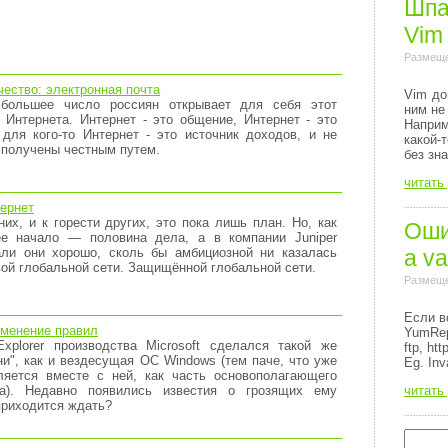
Шпа
Vim
Размеще
ество: электронная почта
Vim до
большее число россиян открывает для себя этот
ним не
Интернета. Интернет - это общение, Интернет - это
Напри
для кого-то Интернет - это источник доходов, и не
какой-
 получены честным путем.
без зн
читать
ернет
их, и к горести других, это пока лишь план. Но, как
Ошиб
ее начало — половина дела, а в компании Juniper
a va
али они хорошо, сколь бы амбициозной ни казалась
вой глобальной сети. Защищённой глобальной сети.
Размеще
Если в
изменение правил
YumRep
Explorer производства Microsoft сделался такой же
ftp, http
и", как и вездесущая ОС Windows (тем паче, что уже
Eg. Inv
ляется вместе с ней, как часть основополагающего
читать
да). Недавно появились известия о грозящих ему
приходится ждать?