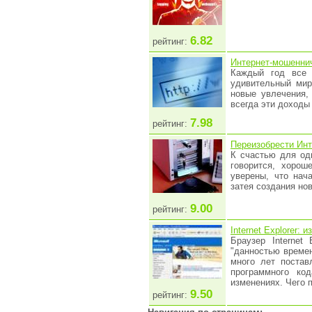
6.82
рейтинг:
Интернет-мошеннич
Каждый год все 
удивительный мир 
новые увлечения, 
всегда эти доходы
7.98
рейтинг:
Переизобрести Инт
К счастью для одн
говорится, хорош
уверены, что нач
затея создания но
9.00
рейтинг:
Internet Explorer: 
Браузер Internet 
"данностью времен
много лет постав
программного ко
изменениях. Чего 
9.50
рейтинг: