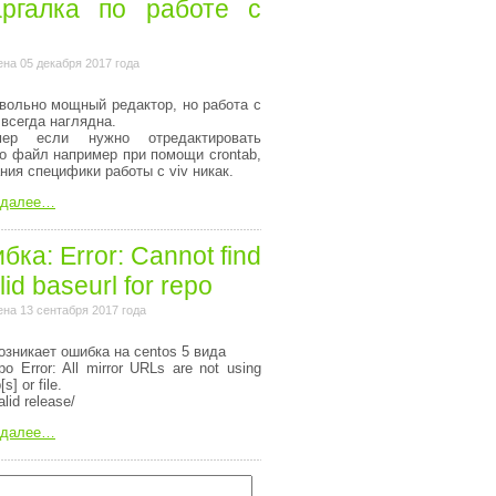
ргалка по работе с
на 05 декабря 2017 года
вольно мощный редактор, но работа с
 всегда наглядна.
мер если нужно отредактировать
то файл например при помощи crontab,
ания специфики работы с viv никак.
 далее…
ка: Error: Cannot find
lid baseurl for repo
на 13 сентабря 2017 года
озникает ошибка на centos 5 вида
o Error: All mirror URLs are not using
[s] or file.
alid release/
 далее…