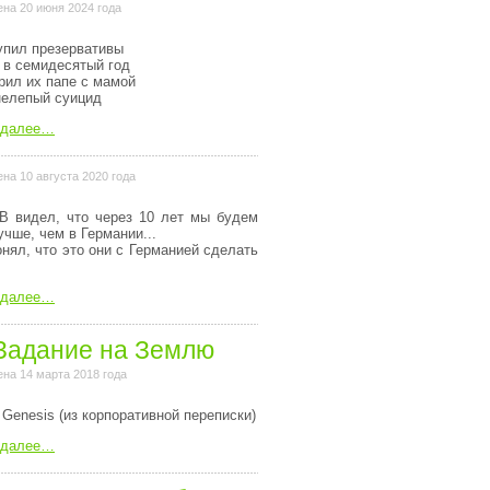
на 20 июня 2024 года
упил презервативы
 в семидесятый год
рил их папе с мамой
нелепый суицид
 далее…
на 10 августа 2020 года
В видел, что через 10 лет мы будем
учше, чем в Германии...
онял, что это они с Германией сделать
 далее…
Задание на Землю
на 14 марта 2018 года
 Genesis (из коpпоpативной пеpеписки)
 далее…