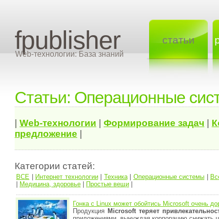
fpublisher
статьи
Web-технологии: База знаний
Статьи: Операционные сис
|
Web-технологии
|
Формирование задач
|
К
предложение
|
Категории статей:
ВСЕ
|
Интернет технологии
|
Техника
|
Операционные системы
|
Вс
|
Медицина, здоровье
|
Простые вещи
|
Гонка с Linux может обойтись Microsoft очень до
Продукция
Microsoft теряет привлекательнос
приложениями, вынуждая корпорацию снижать 