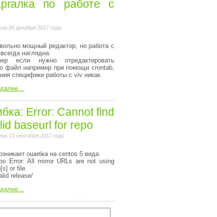
ргалка по работе с
на 05 декабря 2017 года
вольно мощный редактор, но работа с
 всегда наглядна.
мер если нужно отредактировать
то файл например при помощи crontab,
ания специфики работы с viv никак.
 далее…
ка: Error: Cannot find
lid baseurl for repo
на 13 сентабря 2017 года
озникает ошибка на centos 5 вида
o Error: All mirror URLs are not using
[s] or file.
alid release/
 далее…