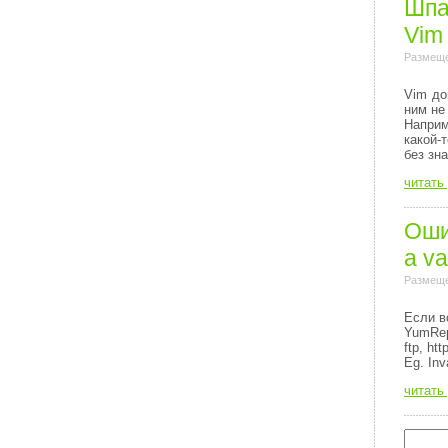
Шпа
Vim
Размеще
Vim до
ним не
Напри
какой-
без зн
читать
Ошиб
a va
Размеще
Если в
YumRep
ftp, http
Eg. Inv
читать