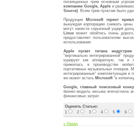
посвященных трем основным угроза
компании Google, Apple
и развиваю
Source)
. Всем трем пунктам было уд
Продукция
Microsoft теряет привл
вынуждая корпорацию снижать цены. 
могут нанести серьезный ущерб дохо
Linux
может обойтись очень дорого,
предоставляет пользователям высок
использования.
Apple пугает титана индустрии
"вертикально интегрированной" проду
курирует как аппаратную, так и 
прижилась в производстве мобил
портативных музыкальных плееров. Mi
интегрированные" комплектующие и п
же может встать
Microsoft
"в копеечку
Google, главный поисковый конку
бизнес-модель весьма впечатлила а
финансовых затрат.
Оценить Статью:
1
2
3
4
5
6
« Назад