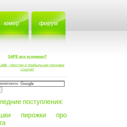
юмор
форум
SAPE все усложнил?
Link
- простая и прибыльная продажа
ссылок!
ледние поступления:
ишки пирожки про
а⁠⁠