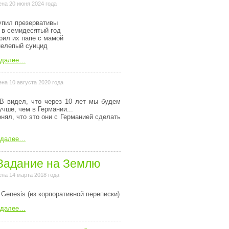
на 20 июня 2024 года
упил презервативы
 в семидесятый год
рил их папе с мамой
нелепый суицид
 далее…
на 10 августа 2020 года
В видел, что через 10 лет мы будем
учше, чем в Германии...
онял, что это они с Германией сделать
 далее…
Задание на Землю
на 14 марта 2018 года
 Genesis (из коpпоpативной пеpеписки)
 далее…