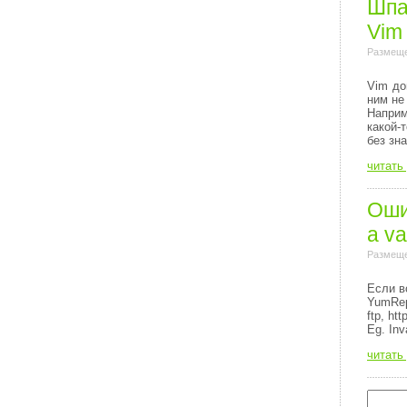
Шпа
Vim
Размеще
Vim до
ним не
Напри
какой-
без зн
читать
Ошиб
a va
Размеще
Если в
YumRep
ftp, http
Eg. Inv
читать