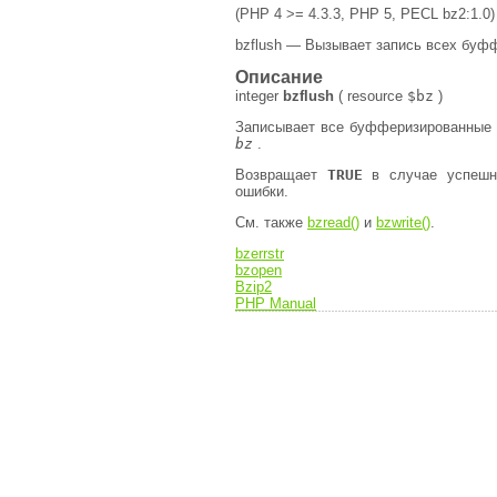
(PHP 4 >= 4.3.3, PHP 5, PECL bz2:1.0)
bzflush — Вызывает запись всех буф
Описание
integer
bzflush
(
resource
$bz
)
Записывает все буфферизированные b
bz
.
Возвращает
TRUE
в случае успешн
ошибки.
См. также
bzread()
и
bzwrite()
.
bzerrstr
bzopen
Bzip2
PHP Manual