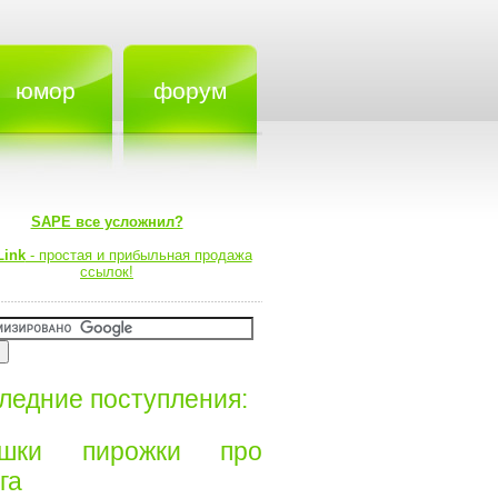
юмор
форум
SAPE все усложнил?
Link
- простая и прибыльная продажа
ссылок!
ледние поступления:
ишки пирожки про
а⁠⁠