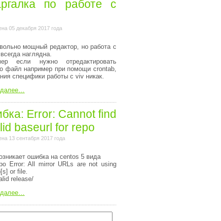
ргалка по работе с
на 05 декабря 2017 года
вольно мощный редактор, но работа с
 всегда наглядна.
мер если нужно отредактировать
то файл например при помощи crontab,
ания специфики работы с viv никак.
 далее…
ка: Error: Cannot find
lid baseurl for repo
на 13 сентабря 2017 года
озникает ошибка на centos 5 вида
o Error: All mirror URLs are not using
[s] or file.
alid release/
 далее…