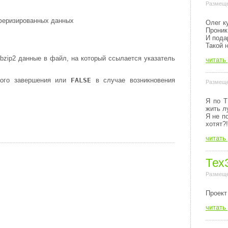
Размеще
феризированных данных
Олег к
Проник
И пода
Такой 
zip2 данные в файл, на который ссылается указатель
читать
ого завершения или
FALSE
в случае возникновения
Размеще
Я по Т
жить л
Я не п
хотят?!
читать
Тех
Размеще
Пpоект
читать