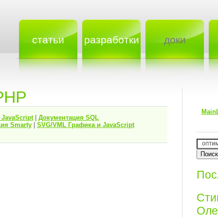
статьи
разработки
доки
PHP
Main
я
JavaScript
|
Документация
SQL
ия Smarty
|
SVG/VML Графика и JavaScript
Пос
Ст
Олег