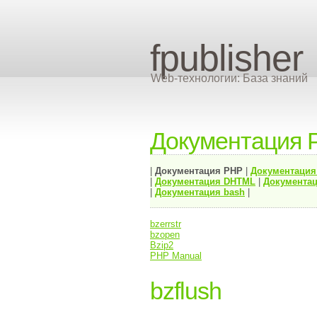
fpublisher
Web-технологии: База знаний
Документация 
|
Документация
PHP
|
Документаци
|
Документация
DHTML
|
Документац
|
Документация bash
|
bzerrstr
bzopen
Bzip2
PHP Manual
bzflush