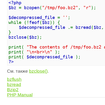
<?php
$bz
=
bzopen
(
"/tmp/foo.bz2"
,
"r"
);
$decompressed_file
=
''
;
while (!
feof
(
$bz
)) {
$decompressed_file
.=
bzread
(
$bz
}
bzclose
(
$bz
);
print(
"The contents of /tmp/foo.bz2
print(
"\n<br>\n"
);
print(
$decompressed_file
);
?>
См. также
bzclose()
.
bzflush
bzread
Bzip2
PHP Manual