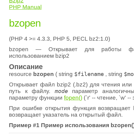
Bzip2
PHP Manual
bzopen
(PHP 4 >= 4.3.3, PHP 5, PECL bz2:1.0)
bzopen — Открывает для работы ф
использованием bzip2
Описание
resource
bzopen
(
string
$filename
,
string
$mo
Открывает файл bzip2 (.bz2) для чтения или
путь к файлу.
mode
параметр аналогичны
параметру функции
fopen()
(`r' -- чтение, `w' --
При ошибке открытия функция возвращает
возвращает указатель на открытый файл.
Пример #1 Пример использования
bzopen(