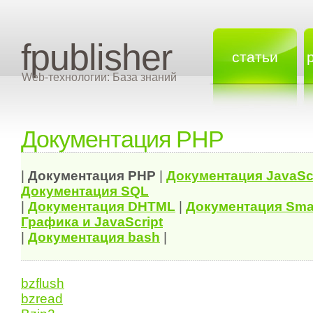
fpublisher
статьи
Web-технологии: База знаний
Документация PHP
|
Документация
PHP
|
Документация
JavaSc
Документация
SQL
|
Документация
DHTML
|
Документация Sma
Графика и JavaScript
|
Документация bash
|
bzflush
bzread