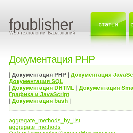
fpublisher
статьи
Web-технологии: База знаний
Документация PHP
|
Документация
PHP
|
Документация
JavaSc
Документация
SQL
|
Документация
DHTML
|
Документация Sma
Графика и JavaScript
|
Документация bash
|
aggregate_methods_by_list
aggregate_methods