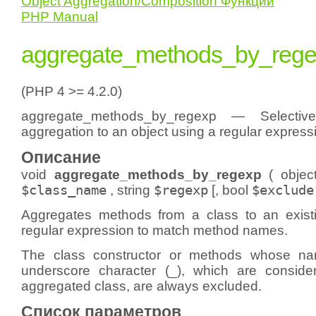
Object Aggregation/Composition Функции
PHP Manual
aggregate_methods_by_reg
(PHP 4 >= 4.2.0)
aggregate_methods_by_regexp — Selectiv
aggregation to an object using a regular express
Описание
void
aggregate_methods_by_regexp
(
objec
$class_name
,
string
$regexp
[,
bool
$exclude
Aggregates methods from a class to an exist
regular expression to match method names.
The class constructor or methods whose na
underscore character (_), which are conside
aggregated class, are always excluded.
Список параметров