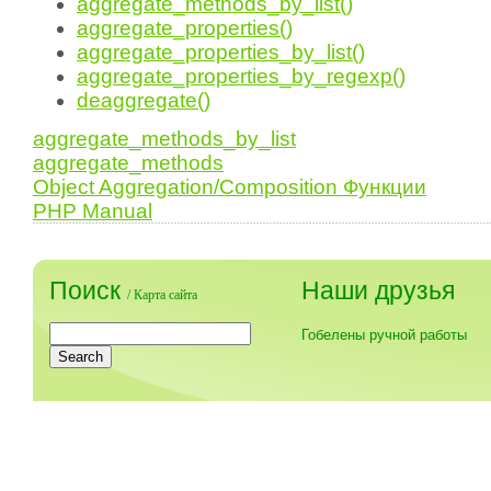
aggregate_methods_by_list()
aggregate_properties()
aggregate_properties_by_list()
aggregate_properties_by_regexp()
deaggregate()
aggregate_methods_by_list
aggregate_methods
Object Aggregation/Composition Функции
PHP Manual
Поиск
Наши друзья
/
Карта сайта
Гобелены ручной работы