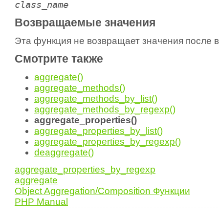
class_name
Возвращаемые значения
Эта функция не возвращает значения после 
Смотрите также
aggregate()
aggregate_methods()
aggregate_methods_by_list()
aggregate_methods_by_regexp()
aggregate_properties()
aggregate_properties_by_list()
aggregate_properties_by_regexp()
deaggregate()
aggregate_properties_by_regexp
aggregate
Object Aggregation/Composition Функции
PHP Manual