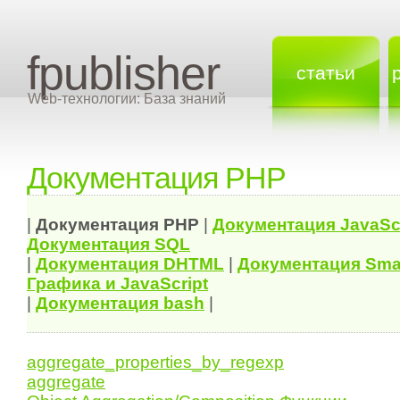
fpublisher
статьи
Web-технологии: База знаний
Документация PHP
|
Документация
PHP
|
Документация
JavaSc
Документация
SQL
|
Документация
DHTML
|
Документация Sma
Графика и JavaScript
|
Документация bash
|
aggregate_properties_by_regexp
aggregate