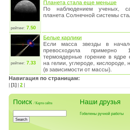
Планета стала еще меньше
По наблюдением ученых, са
планета Солнечной системы ст
7.50
рейтинг:
Белые карлики
Если масса звезды в начал
превосходила примерно 1
термоядерные горение в ядре 
7.33
на гелии, углероде, кислороде,
рейтинг:
(в зависимости от массы).
Навигация по страницам:
|
[1]
|
2
|
Поиск
Наши друзья
/
Карта сайта
Гобелены ручной работы