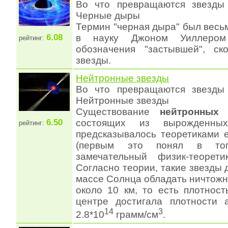
Во что превращаются звезды 
Черные дыры
Термин "черная дыра" был весь
6.08
в науку Джоном Уиллеро
рейтинг:
обозначения "застывшей", ск
звезды.
Нейтронные звезды
Во что превращаются звезды 
Нейтронные звезды
Существование
нейтронных 
6.50
состоящих из вырожденны
рейтинг:
предсказывалось теоретиками 
(первым это понял в то
замечательный физик-теорети
Согласно теории, такие звезды
массе Солнца обладать ничтож
около 10 км, то есть плотнос
центре достигала плотности 
14
3
2.8*10
грамм/см
.