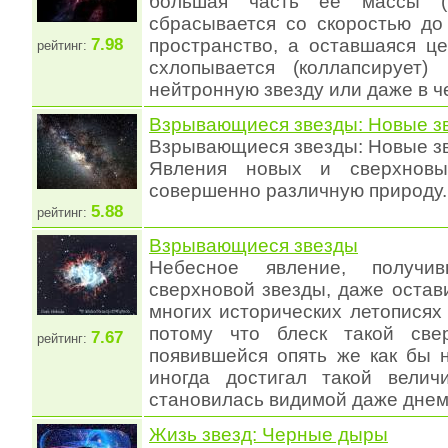
большая часть ее массы (
сбрасывается со скоростью до
7.98
пространство, а оставшаяся ц
рейтинг:
схлопывается (коллапсирует)
нейтронную звезду или даже в 
Взрывающиеся звезды: Новые з
Взрывающиеся звезды: Новые з
Явления новых и сверхновы
совершенно различную природу.
5.88
рейтинг:
Взрывающиеся звезды
Небесное явление, получив
сверхновой звезды, даже остав
многих исторических летописях
потому что блеск такой свер
7.67
рейтинг:
появившейся опять же как бы 
иногда достигал такой велич
становилась видимой даже дне
Жизь звезд: Черные дыры