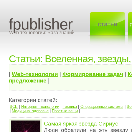
fpublisher
статьи
Web-технологии: База знаний
Статьи: Вселенная, звезды
|
Web-технологии
|
Формирование задач
|
К
предложение
|
Категории статей:
ВСЕ
|
Интернет технологии
|
Техника
|
Операционные системы
|
Вс
|
Медицина, здоровье
|
Простые вещи
|
Самая яркая звезда Сириус
Люди обратили на эту звезду