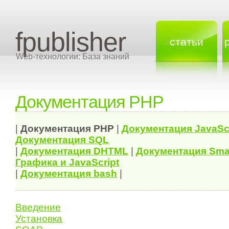
fpublisher
статьи
Web-технологии: База знаний
Документация PHP
|
Документация
PHP
|
Документация
JavaSc
Документация
SQL
|
Документация
DHTML
|
Документация Sma
Графика и JavaScript
|
Документация bash
|
Введение
Установка