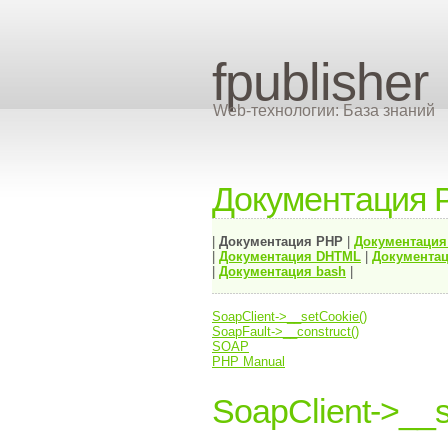
fpublisher
Web-технологии: База знаний
Документация 
|
Документация
PHP
|
Документаци
|
Документация
DHTML
|
Документац
|
Документация bash
|
SoapClient->__setCookie()
SoapFault->__construct()
SOAP
PHP Manual
SoapClient->__s