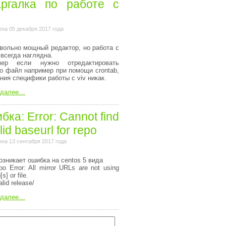
ргалка по работе с
на 05 декабря 2017 года
вольно мощный редактор, но работа с
 всегда наглядна.
мер если нужно отредактировать
то файл например при помощи crontab,
ания специфики работы с viv никак.
 далее…
ка: Error: Cannot find
lid baseurl for repo
на 13 сентабря 2017 года
озникает ошибка на centos 5 вида
o Error: All mirror URLs are not using
[s] or file.
alid release/
 далее…