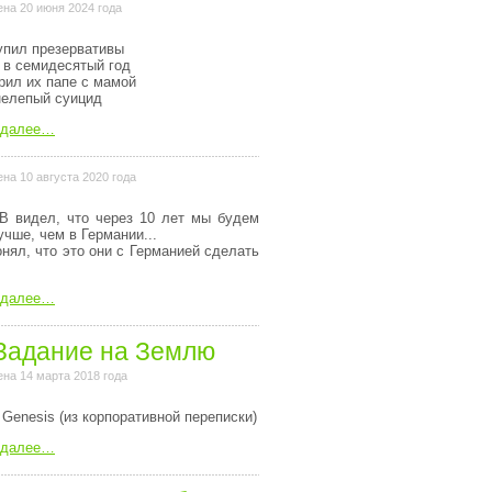
на 20 июня 2024 года
упил презервативы
 в семидесятый год
рил их папе с мамой
нелепый суицид
 далее…
на 10 августа 2020 года
В видел, что через 10 лет мы будем
учше, чем в Германии...
онял, что это они с Германией сделать
 далее…
Задание на Землю
на 14 марта 2018 года
 Genesis (из коpпоpативной пеpеписки)
 далее…