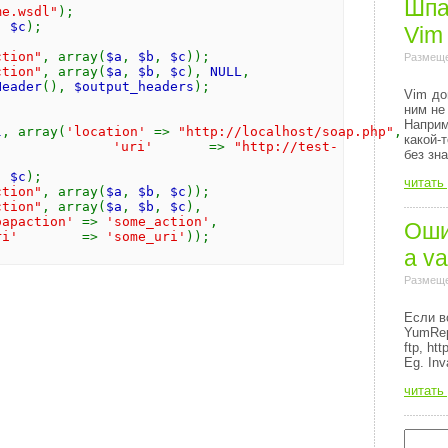
Шпа
me.wsdl"
);
,
$c
);
Vim
ction"
, array(
$a
,
$b
,
$c
));
Размеще
ction"
, array(
$a
,
$b
,
$c
),
NULL
,
Header
(),
$output_headers
);
Vim до
ним не
Напри
l
, array(
'location'
=>
"http://localhost/soap.php"
,
какой-
'uri'
=>
"http://test-
без зн
,
$c
);
читать
ction"
, array(
$a
,
$b
,
$c
));
ction"
, array(
$a
,
$b
,
$c
),
oapaction'
=>
'some_action'
,
Ошиб
uri'
=>
'some_uri'
));
a va
Размеще
Если в
YumRep
ftp, http
Eg. Inv
читать