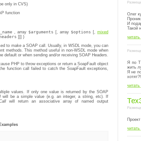
Размеще
 be only in CVS)
AP function
Олег к
Проник
И пода
Такой 
_name
,
array
$arguments
[,
array
$options
[,
mixed
headers
]]] )
читать
s used to make a SOAP call. Usually, in WSDL mode, you can
ent
methods. This method useful in non-WSDL mode when
Размеще
the default or when sending and/or receiving SOAP Headers.
Я по Т
 cause PHP to throw exceptions or return a
SoapFault
object
жить л
the function call failed to catch the SoapFault exceptions,
Я не п
хотят?!
читать
tiple values. If only one value is returned by the SOAP
l
will be a simple value (e.g. an integer, a string, etc). If
Тех
Call
will return an associative array of named output
Размеще
Пpоект
 Examples
читать