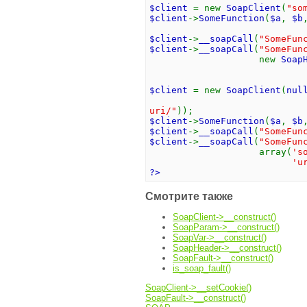
$client
= new
SoapClient
(
"so
$client
->
SomeFunction
(
$a
,
$b
$client
->
__soapCall
(
"SomeFun
$client
->
__soapCall
(
"SomeFun
new
Soap
$client
= new
SoapClient
(
nul
uri/"
));
$client
->
SomeFunction
(
$a
,
$b
$client
->
__soapCall
(
"SomeFun
$client
->
__soapCall
(
"SomeFun
array(
's
'
?>
Смотрите также
SoapClient->__construct()
SoapParam->__construct()
SoapVar->__construct()
SoapHeader->__construct()
SoapFault->__construct()
is_soap_fault()
SoapClient->__setCookie()
SoapFault->__construct()