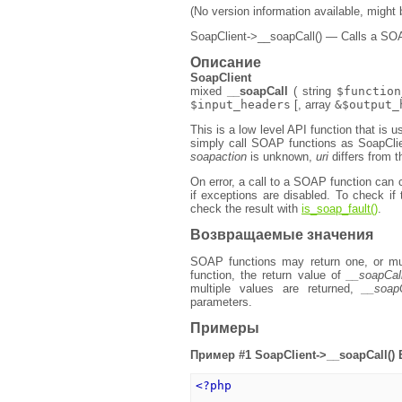
(No version information available, might
SoapClient->__soapCall() — Calls a SO
Описание
SoapClient
mixed
__soapCall
(
string
$function
$input_headers
[,
array
&$output_
This is a low level API function that i
simply call SOAP functions as
SoapCli
soapaction
is unknown,
uri
differs from 
On error, a call to a SOAP function can
if exceptions are disabled. To check if 
check the result with
is_soap_fault()
.
Возвращаемые значения
SOAP functions may return one, or mul
function, the return value of
__soapCal
multiple values are returned,
__soap
parameters.
Примеры
Пример #1 SoapClient->__soapCall()
<?php