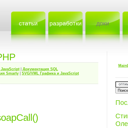
статьи
разработки
доки
PHP
Main
я
JavaScript
|
Документация
SQL
ия Smarty
|
SVG/VML Графика и JavaScript
Пос
oapCall()
Ст
Олег