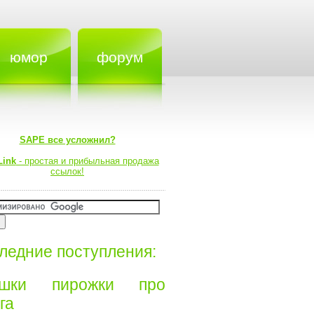
юмор
форум
SAPE все усложнил?
Link
- простая и прибыльная продажа
ссылок!
ледние поступления:
ишки пирожки про
а⁠⁠