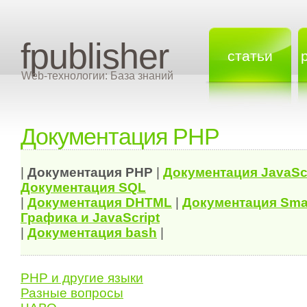
fpublisher
статьи
Web-технологии: База знаний
Документация PHP
|
Документация
PHP
|
Документация
JavaSc
Документация
SQL
|
Документация
DHTML
|
Документация Sma
Графика и JavaScript
|
Документация bash
|
PHP и другие языки
Разные вопросы