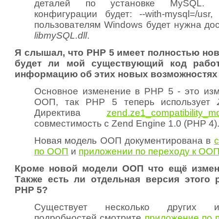
деталей по установке MySQL. 
конфигурации будет:
--with-mysql=/usr
,
пользователям Windows будет нужна дос
libmySQL.dll
.
Я слышал, что PHP 5 имеет полностью но
будет ли мой существующий код работ
информацию об этих новых возможностя
Основное изменение в PHP 5 - это из
ООП, так PHP 5 теперь использует
Директива
zend.ze1_compatibility_m
совместимость с Zend Engine 1.0 (PHP 4)
Новая модель ООП документирована в
с
по ООП
и
приложении по переходу к ОО
Кроме новой модели ООП что ещё измен
Также есть ли отдельная версия этого 
PHP 5?
Существует несколько других и
подробностей смотрите
приложение по 