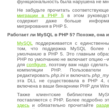
функциональность была нарушена не мн
Не забудьте прочитать соответствующ
миграции в PHP 5
в этом руководст
содержит даже больше информ
мигрирования в PHP 5.
Работает ли MySQL в PHP 5? Похоже, она 
MySQL
поддерживается с единственн
том, что поддержка MySQL более
умолчанию
в PHP 5. Это главным образ
PHP по умолчанию не включает опцию
--
для
configure
, поэтому вам надо сделать
компиляции PHP. Пользователи 
редактировать
php.ini
и включать
php_mys
эта DLL не существовала в PHP 4, 
включена в ваши бинарники PHP для Win
Также клиентские библиотеки My
поставляются с PHP. Более подробно э
здесь
и обязательно прочитайте
разд