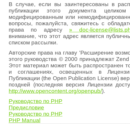
В случае, если вы заинтересованы в рас
публикации этого документа целиком
модифицированным или немодифицированны
вопросы, пожалуйста, свяжитесь с обладат
права по адресу
»
doc-license@lists.p
внимание, что этот адрес является публич
списком рассылки.
Авторские права на главу 'Расширение возм
этого руководства © 2000 принадлежат Zend T
Этот материал может быть распространен то
и соглашениях, освещенных в Лиценз
Публикации (the Open Publication License) ве
поздней (последняя версия Лицензии дос
http://www.opencontent.org/openpub/
).
Руководство по PHP
Предисловие
Руководство по PHP
PHP Manual