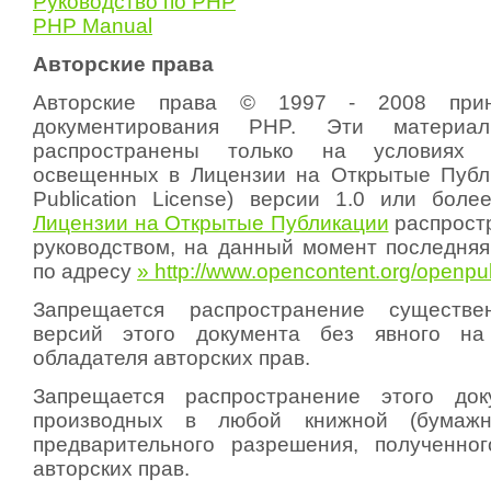
Руководство по PHP
PHP Manual
Авторские права
Авторские права © 1997 - 2008 прин
документирования PHP. Эти материа
распространены только на условиях 
освещенных в Лицензии на Открытые Публ
Publication License) версии 1.0 или боле
Лицензии на Открытые Публикации
распростр
руководством, на данный момент последняя
по адресу
» http://www.opencontent.org/openpu
Запрещается распространение существе
версий этого документа без явного на
обладателя авторских прав.
Запрещается распространение этого до
производных в любой книжной (бумаж
предварительного разрешения, полученно
авторских прав.