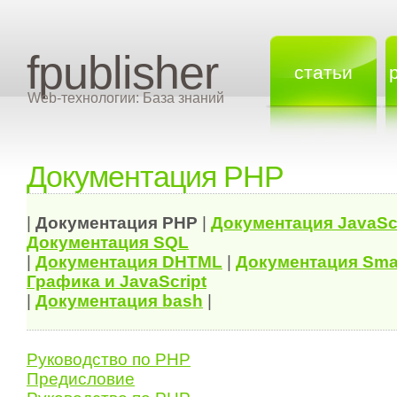
fpublisher
статьи
Web-технологии: База знаний
Документация PHP
|
Документация
PHP
|
Документация
JavaSc
Документация
SQL
|
Документация
DHTML
|
Документация Sma
Графика и JavaScript
|
Документация bash
|
Руководство по PHP
Предисловие