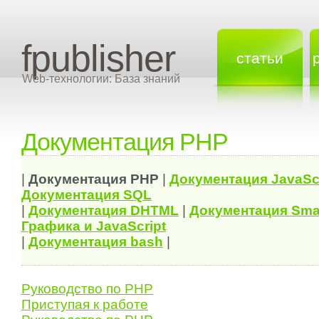
fpublisher
статьи
Web-технологии: База знаний
Документация PHP
|
Документация
PHP
|
Документация
JavaSc
Документация
SQL
|
Документация
DHTML
|
Документация Sma
Графика и JavaScript
|
Документация bash
|
Руководство по PHP
Приступая к работе