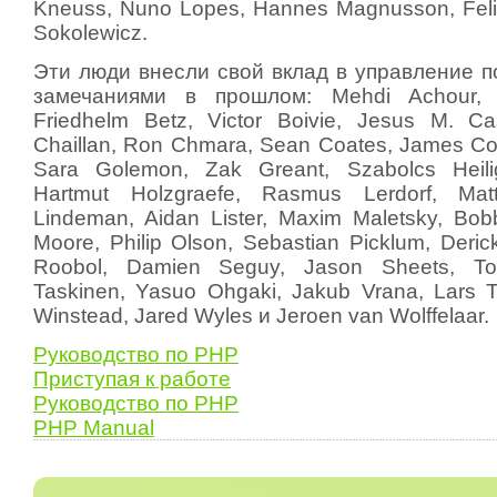
Kneuss, Nuno Lopes, Hannes Magnusson, Fel
Sokolewicz.
Эти люди внесли свой вклад в управление п
замечаниями в прошлом: Mehdi Achour, 
Friedhelm Betz, Victor Boivie, Jesus M. Cas
Chaillan, Ron Chmara, Sean Coates, James Co
Sara Golemon, Zak Greant, Szabolcs Heilig
Hartmut Holzgraefe, Rasmus Lerdorf, Ma
Lindeman, Aidan Lister, Maxim Maletsky, Bob
Moore, Philip Olson, Sebastian Picklum, Deri
Roobol, Damien Seguy, Jason Sheets, T
Taskinen, Yasuo Ohgaki, Jakub Vrana, Lars T
Winstead, Jared Wyles и Jeroen van Wolffelaar.
Руководство по PHP
Приступая к работе
Руководство по PHP
PHP Manual