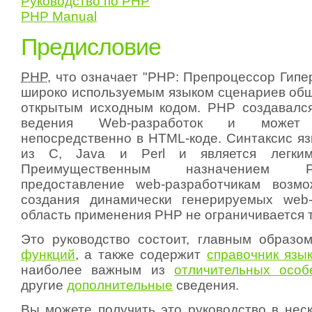
Руководство по PHP
PHP Manual
Предисловие
PHP
, что означает "PHP: Препроцессор Гипер
широко используемым языком сценариев общ
открытым исходным кодом. PHP создавалс
ведения Web-разработок и может и
непосредственно в HTML-коде. Синтаксис яз
из C, Java и Perl и является легким
Преимущественным назначением 
предоставление web-разработчикам возмо
создания динамически генерируемых web-
область применения PHP не ограничивается т
Это руководство состоит, главным образо
функций
, а также содержит
справочник язы
наиболее важным из
отличительных особ
другие
дополнительные
сведения.
Вы можете получить это руководство в нес