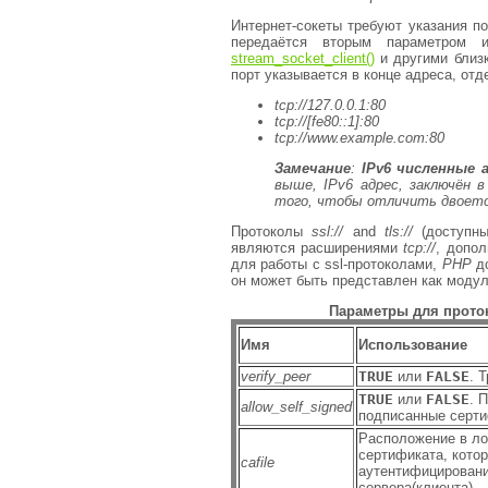
Интернет-сокеты требуют указания п
передаётся вторым параметром 
stream_socket_client()
и другими близк
порт указывается в конце адреса, от
tcp://127.0.0.1:80
tcp://[fe80::1]:80
tcp://www.example.com:80
Замечание
:
IPv6 численные 
выше, IPv6 адрес, заключён 
того, чтобы отличить двоеточ
Протоколы
ssl://
and
tls://
(доступны
являются расширениями
tcp://
, допо
для работы с ssl-протоколами,
PHP
до
он может быть представлен как модул
Параметры для прот
Имя
Использование
verify_peer
TRUE
или
FALSE
. 
TRUE
или
FALSE
. 
allow_self_signed
подписанные серти
Расположение в л
сертификата, кото
cafile
аутентифицировани
сервера(клиента).