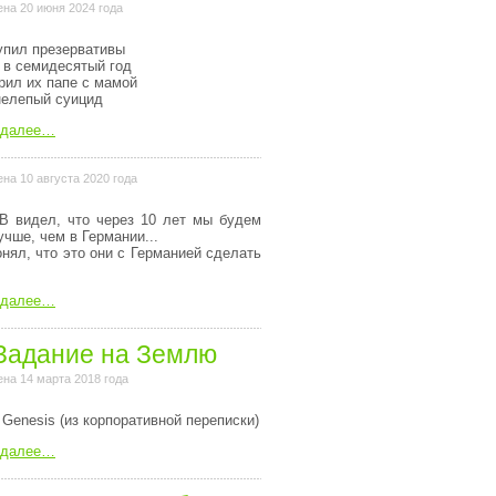
на 20 июня 2024 года
упил презервативы
 в семидесятый год
рил их папе с мамой
нелепый суицид
 далее…
на 10 августа 2020 года
В видел, что через 10 лет мы будем
учше, чем в Германии...
онял, что это они с Германией сделать
 далее…
Задание на Землю
на 14 марта 2018 года
 Genesis (из коpпоpативной пеpеписки)
 далее…