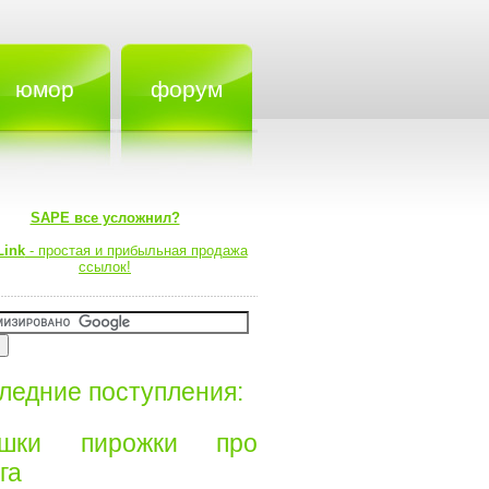
юмор
форум
SAPE все усложнил?
Link
- простая и прибыльная продажа
ссылок!
ледние поступления:
ишки пирожки про
а⁠⁠