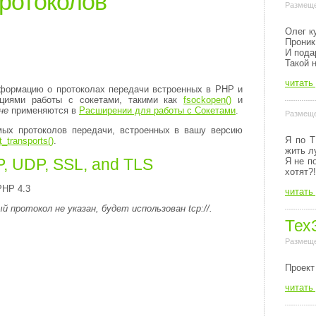
ротоколов
Размеще
Олег к
Проник
И пода
Такой 
читать
формацию о протоколах передачи встроенных в PHP и
кциями работы с сокетами, такими как
fsockopen()
и
не
применяются в
Расширении для работы с Сокетами
.
Размеще
мых протоколов передачи, встроенных в вашу версию
Я по Т
_transports()
.
жить л
, UDP, SSL, and TLS
Я не п
хотят?!
PHP 4.3
читать
й протокол не указан, будет использован
tcp://
.
Тех
Размеще
Пpоект
читать