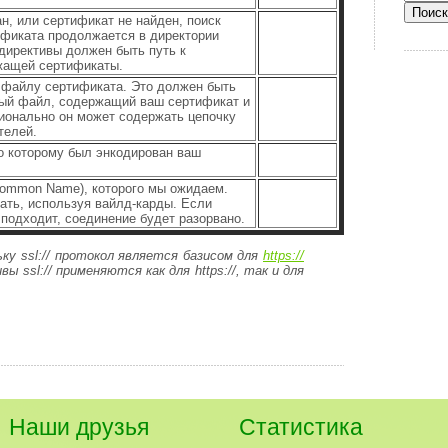
н, или сертификат не найден, поиск
фиката продолжается в директории
директивы должен быть путь к
жащей сертификаты.
 файлу сертификата. Это должен быть
ый файл, содержащий ваш сертификат и
ионально он может содержать цепочку
телей.
о которому был энкодирован ваш
ommon Name), которого мы ожидаем.
ать, используя вайлд-карды. Если
 подходит, соединение будет разорвано.
ьку
ssl://
протокол является базисом для
https://
тивы
ssl://
применяются как для
https://
, так и для
Наши друзья
Статистика