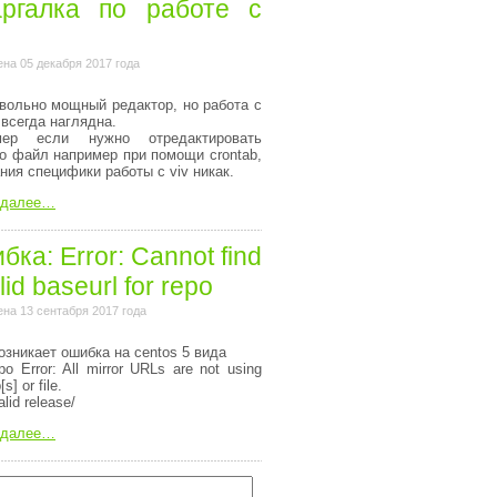
ргалка по работе с
на 05 декабря 2017 года
вольно мощный редактор, но работа с
 всегда наглядна.
мер если нужно отредактировать
то файл например при помощи crontab,
ания специфики работы с viv никак.
 далее…
ка: Error: Cannot find
lid baseurl for repo
на 13 сентабря 2017 года
озникает ошибка на centos 5 вида
o Error: All mirror URLs are not using
[s] or file.
alid release/
 далее…