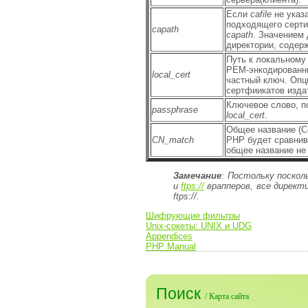
Если
cafile
не указа
подходящего серти
capath
capath
. Значением 
директории, содер
Путь к локальному
PEM-энкодированн
local_cert
частный ключ. Опц
сертфиикатов изда
Ключевое слово, п
passphrase
local_cert
.
Общее название (C
CN_match
PHP будет сравнив
общее название не
Замечание
:
Постольку поскол
и
ftps://
врапперов, все дирек
ftps://
.
Шифрующие фильтры
Unix-сокеты: UNIX и UDG
Appendices
PHP Manual
Поиск
/
Карта сайта