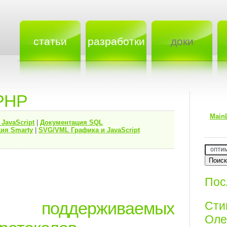
статьи
разработки
доки
PHP
Main
я
JavaScript
|
Документация
SQL
ия Smarty
|
SVG/VML Графика и JavaScript
Пос
оддерживаемых
Ст
Олег