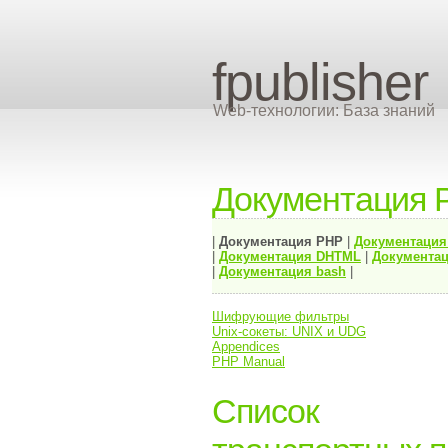
fpublisher
Web-технологии: База знаний
Документация 
|
Документация
PHP
|
Документаци
|
Документация
DHTML
|
Документац
|
Документация bash
|
Шифрующие фильтры
Unix-сокеты: UNIX и UDG
Appendices
PHP Manual
Список п