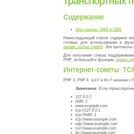
транспортных п
Содержание
Unix-сокеты: UNIX и UDG
Нижеследующий список содержит ин
готовых для использования в фун
stream_socket_client()
. Эти протоколы
Для получения списка поддерживае
PHP
, используйте функцию
stream_get
Интернет-сокеты: TCP
PHP 3, PHP 4.
ssl://
и
tls://
начиная с 
Замечание
:
Если транспортны
127.0.0.1
fe80::1
www.example.com
tcp://127.0.0.1
tcp://fe80::1
tcp://www.example.com
udp://www.example.com
ssl://www.example.com
tls://www.example.com