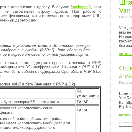
Шпа
орта в дополнение к адресу. В случае
fsockopen()
, порт
Vim
и не затрагивает строку адреса. При работе с
ими функциями, как и в случае со стандартными URL,
Размеще
делённый двоеточием.
Vim до
ним не
Напри
какой-
адреса с указанием порта
Во втором примере
без зн
в квадратные скобки:
[fe80::1]
. Это сделано для
читать
ие в адресе от двоеточия при указании порта.
е только если поддержка openssl включена в PHP)
Ошиб
лняющими его SSL-шифрованием. Начиная с
PHP 4.3.0
,
лжен быть собран с поддержкой OpenSSL, в
PHP 5.0.0
a va
ь.
Размеще
околов
ssl://
и
tls://
(начиная с
PHP 4.3.2
)
По
Если в
умолчанию
YumRep
Требует проверки SSL-сертификата.
FALSE
ftp, http
Eg. Inv
Позволяет использовать само-
FALSE
фикаты.
читать
окальной файловой системе файла
рый будет использовать
verify_peer
для
я идентификатора удалённого