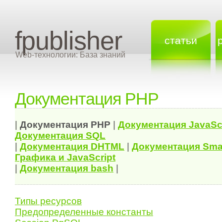
fpublisher
статьи
Web-технологии: База знаний
Документация PHP
|
Документация
PHP
|
Документация
JavaSc
Документация
SQL
|
Документация
DHTML
|
Документация Sma
Графика и JavaScript
|
Документация bash
|
Типы ресурсов
Предопределенные константы