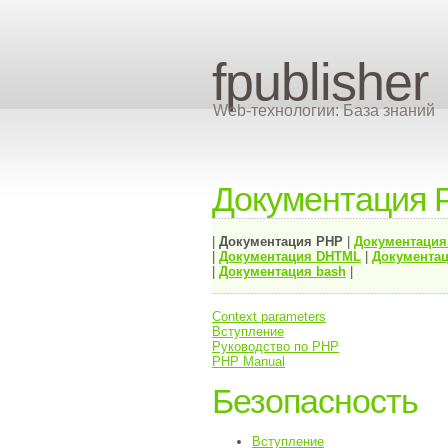
fpublisher
Web-технологии: База знаний
Документация 
|
Документация
PHP
|
Документаци
|
Документация
DHTML
|
Документац
|
Документация bash
|
Context parameters
Вступление
Руководство по PHP
PHP Manual
Безопасность
Вступление