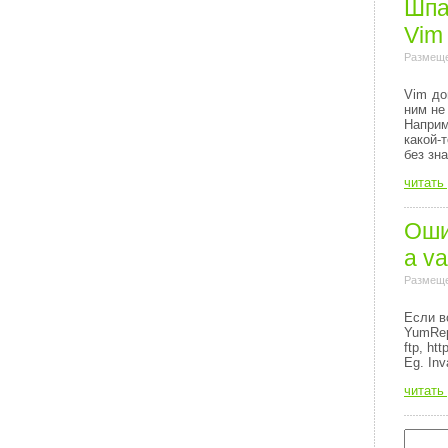
Шпа
Vim
Размеще
Vim до
ним не
Напри
какой-
без зн
читать
Ошиб
a va
Размеще
Если в
YumRep
ftp, http
Eg. Inv
читать