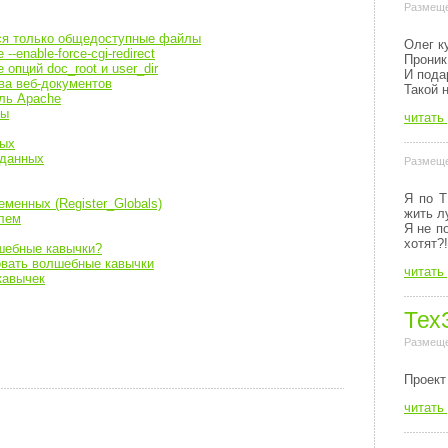
Размеще
ся только общедоступные файлы
Олег к
-enable-force-cgi-redirect
Проник
 опций doc_root и user_dir
И пода
ва веб-документов
Такой 
ль Apache
мы
читать
ных
 данных
Размеще
Я по Т
менных (Register_Globals)
жить л
лем
Я не п
хотят?!
шебные кавычки?
овать волшебные кавычки
читать
кавычек
Тех
Размеще
Пpоект
читать