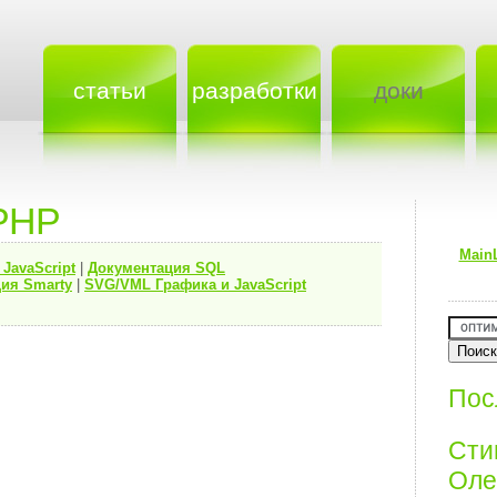
статьи
разработки
доки
PHP
Main
я
JavaScript
|
Документация
SQL
ия Smarty
|
SVG/VML Графика и JavaScript
Пос
Ст
Олег