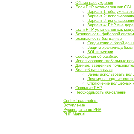
Общие рассуждения
Если PHP установлен как CGI
Вариант 1: обслуживают
Вариант 2: использование -
Вариант 3: использование
Вариант 4: PHP вне дере
Если PHP установлен как моду
Безопасность файловой систе
Безопасность баз данных
Соединение с базой дан
Защита хранилища базы
SQL-инъекции
Сообщения об ошибках
Использование глобальных пере
Данные, введенные пользовате
Волшебные кавычки
Зачем использовать вол
Почему не надо использ
Отключение волшебных 
Сокрытие PHP
Необходимость обновлений
Context parameters
Вступление
Руководство по PHP
PHP Manual