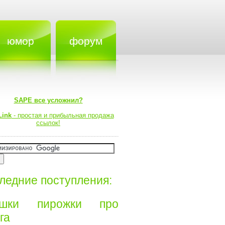
юмор
форум
SAPE все усложнил?
Link
- простая и прибыльная продажа
ссылок!
ледние поступления:
ишки пирожки про
а⁠⁠