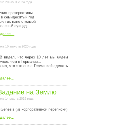
на 20 июня 2024 года
упил презервативы
 в семидесятый год
рил их папе с мамой
нелепый суицид
 далее…
на 10 августа 2020 года
В видел, что через 10 лет мы будем
учше, чем в Германии...
онял, что это они с Германией сделать
 далее…
Задание на Землю
на 14 марта 2018 года
 Genesis (из коpпоpативной пеpеписки)
 далее…