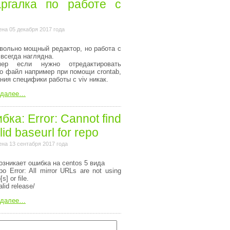
ргалка по работе с
на 05 декабря 2017 года
вольно мощный редактор, но работа с
 всегда наглядна.
мер если нужно отредактировать
то файл например при помощи crontab,
ания специфики работы с viv никак.
 далее…
ка: Error: Cannot find
lid baseurl for repo
на 13 сентабря 2017 года
озникает ошибка на centos 5 вида
o Error: All mirror URLs are not using
[s] or file.
alid release/
 далее…