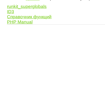
runkit_superglobals
ID3
Справочник функций
PHP Manual