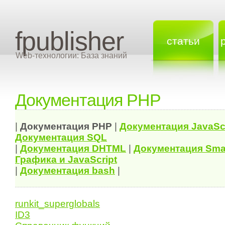
fpublisher
статьи
Web-технологии: База знаний
Документация PHP
|
Документация
PHP
|
Документация
JavaSc
Документация
SQL
|
Документация
DHTML
|
Документация Sma
Графика и JavaScript
|
Документация bash
|
runkit_superglobals
ID3