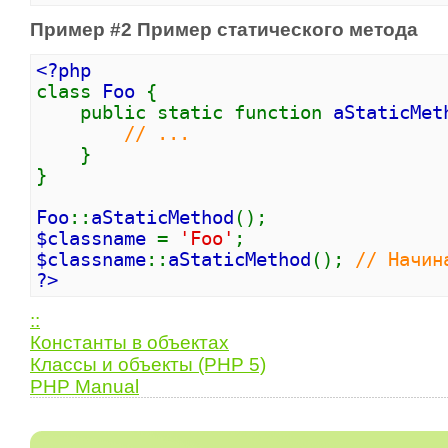
Пример #2 Пример статического метода
<?php
class
Foo
{
public static function
aStaticMet
// ...
}
}
Foo
::
aStaticMethod
();
$classname
=
'Foo'
;
$classname
::
aStaticMethod
();
// Начин
?>
::
Константы в объектах
Классы и объекты (PHP 5)
PHP Manual