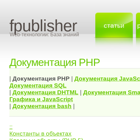
fpublisher
статьи
Web-технологии: База знаний
Документация PHP
|
Документация
PHP
|
Документация
JavaSc
Документация
SQL
|
Документация
DHTML
|
Документация Sma
Графика и JavaScript
|
Документация bash
|
::
Константы в объектах