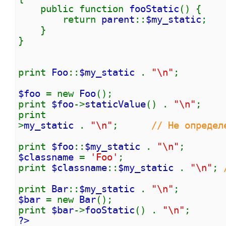
public function
fooStatic
() {
return
parent
::
$my_static
;
}
}
print
Foo
::
$my_static
.
"\n"
;
$foo
= new
Foo
();
print
$foo
->
staticValue
() .
"\n"
;
prin
>
my_static
.
"\n"
;
// Не определ
print
$foo
::
$my_static
.
"\n"
;
$classname
=
'Foo'
;
print
$classname
::
$my_static
.
"\n"
;
print
Bar
::
$my_static
.
"\n"
;
$bar
= new
Bar
();
print
$bar
->
fooStatic
() .
"\n"
;
?>