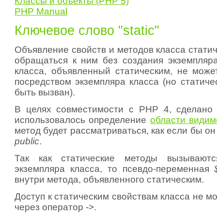
Классы и объекты (PHP 5)
PHP Manual
Ключевое слово "static"
Объявление свойств и методов класса стати
обращаться к ним без создания экземпляра
класса, объявленный статическим, не може
посредством экземпляра класса (но статиче
быть вызван).
В целях совместимости с PHP 4, сделано 
использовалось определение
области видим
метод будет рассматриваться, как если бы он
public
.
Так как статические методы вызываютс
экземпляра класса, то псевдо-переменная
внутри метода, объявленного статическим.
Доступ к статическим свойствам класса не м
через оператор ->.