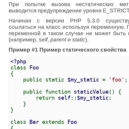
При попытке вызова нестатических мет
выводится предупреждение уровня E_STRICT
Начиная с версии PHP 5.3.0 существу
ссылаться на класс используя переменную. 
переменной в таком случае не может быть
(например,
self
,
parent
и
static
).
Пример #1 Пример статического свойства
<?php
class
Foo
{
public static
$my_static
=
'foo'
;
public function
staticValue
() {
return
self
::
$my_static
;
}
}
class
Bar
extends
Foo
{