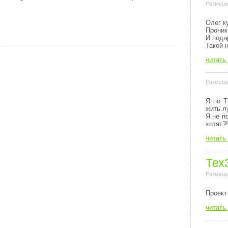
Размеще
Олег к
Проник
И пода
Такой 
читать
Размеще
Я по Т
жить л
Я не п
хотят?!
читать
Тех
Размеще
Пpоект
читать