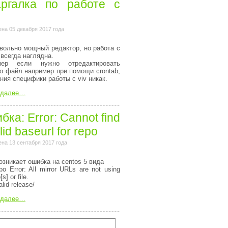
ргалка по работе с
на 05 декабря 2017 года
вольно мощный редактор, но работа с
 всегда наглядна.
мер если нужно отредактировать
то файл например при помощи crontab,
ания специфики работы с viv никак.
 далее…
ка: Error: Cannot find
lid baseurl for repo
на 13 сентабря 2017 года
озникает ошибка на centos 5 вида
o Error: All mirror URLs are not using
[s] or file.
alid release/
 далее…