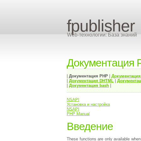
fpublisher
Web-технологии: База знаний
Документация 
|
Документация
PHP
|
Документаци
|
Документация
DHTML
|
Документац
|
Документация bash
|
NSAPI
Установка и настройка
NSAPI
PHP Manual
Введение
These functions are only available wh