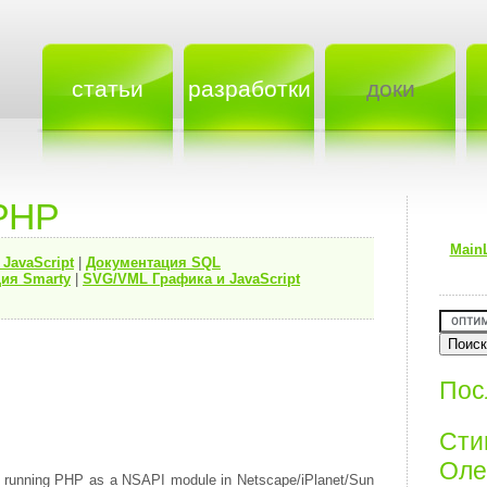
статьи
разработки
доки
PHP
Main
я
JavaScript
|
Документация
SQL
ия Smarty
|
SVG/VML Графика и JavaScript
Пос
Ст
Олег
en running PHP as a NSAPI module in Netscape/iPlanet/Sun