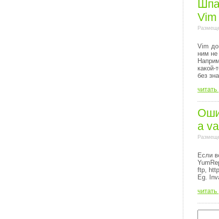
Шпа
Vim
Размеще
Vim до
ним не
Напри
какой-
без зн
читать
Ошиб
a va
Размеще
Если в
YumRep
ftp, http
Eg. Inv
читать