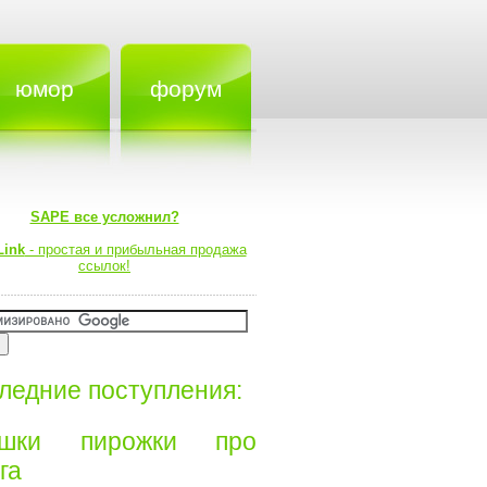
юмор
форум
SAPE все усложнил?
Link
- простая и прибыльная продажа
ссылок!
ледние поступления:
ишки пирожки про
а⁠⁠