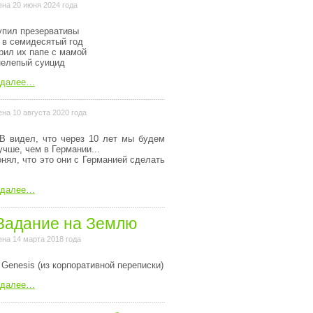
на 20 июня 2024 года
упил презервативы
 в семидесятый год
рил их папе с мамой
нелепый суицид
 далее…
на 10 августа 2020 года
В видел, что через 10 лет мы будем
учше, чем в Германии...
онял, что это они с Германией сделать
 далее…
Задание на Землю
на 14 марта 2018 года
 Genesis (из коpпоpативной пеpеписки)
 далее…