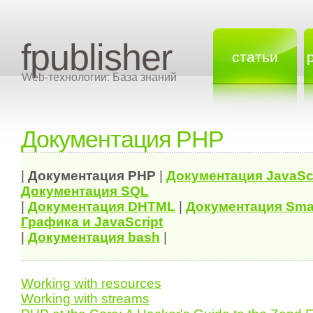
fpublisher
статьи
Web-технологии: База знаний
Документация PHP
|
Документация
PHP
|
Документация
JavaSc
Документация
SQL
|
Документация
DHTML
|
Документация Sma
Графика и JavaScript
|
Документация bash
|
Working with resources
Working with streams