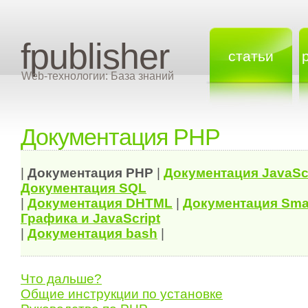
fpublisher
статьи
Web-технологии: База знаний
Документация PHP
|
Документация
PHP
|
Документация
JavaSc
Документация
SQL
|
Документация
DHTML
|
Документация Sma
Графика и JavaScript
|
Документация bash
|
Что дальше?
Общие инструкции по установке