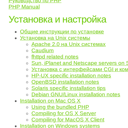
Руководство по PHP
PHP Manual
Установка и настройка
Общие инструкции по установке
Установка на Unix системы
Apache 2.0 на Unix системах
Caudium
fhttpd related notes
Sun, iPlanet and Netscape servers on 
Установка с интерфейсами CGI и ко
HP-UX specific installation notes
OpenBSD installation notes
Solaris specific installation tips
Debian GNU/Linux installation notes
Installation on Mac OS X
Using the bundled PHP
Compiling for OS X Server
Compiling for MacOS X Client
Installation on Windows systems