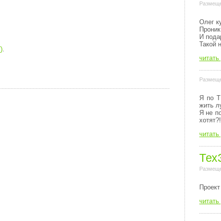
Размеще
Олег к
Проник
И пода
Такой 
)
.
читать
Размеще
Я по Т
жить л
Я не п
хотят?!
читать
Тех
Размеще
Пpоект
читать