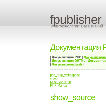
fpublisher
Web-технологии: База знаний
Документация 
|
Документация
PHP
|
Документаци
|
Документация
DHTML
|
Документац
|
Документация bash
|
php_strip_whitespace
sleep
Misc. Функции
PHP Manual
show_source