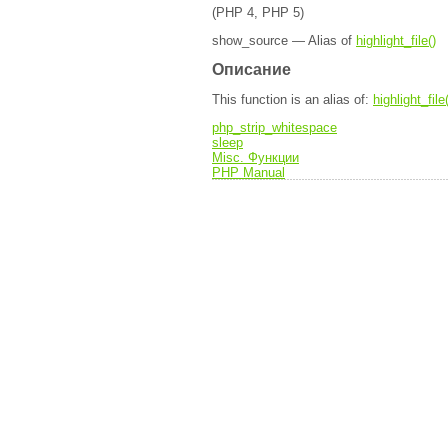
(PHP 4, PHP 5)
show_source — Alias of
highlight_file()
Описание
This function is an alias of:
highlight_file(
php_strip_whitespace
sleep
Misc. Функции
PHP Manual