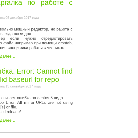
ргалка по работе с
на 05 декабря 2017 года
вольно мощный редактор, но работа с
 всегда наглядна.
мер если нужно отредактировать
то файл например при помощи crontab,
ания специфики работы с viv никак.
 далее…
ка: Error: Cannot find
lid baseurl for repo
на 13 сентабря 2017 года
озникает ошибка на centos 5 вида
o Error: All mirror URLs are not using
[s] or file.
alid release/
 далее…