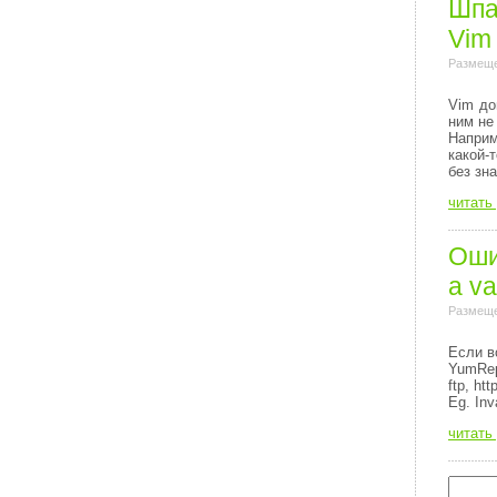
Шпа
Vim
Размеще
Vim до
ним не
Напри
какой-
без зн
читать
Ошиб
a va
Размеще
Если в
YumRep
ftp, http
Eg. Inv
читать