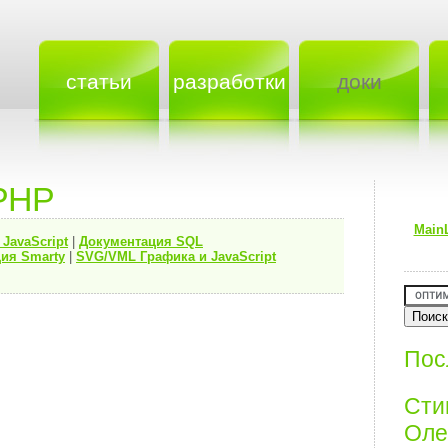
статьи
разработки
доки
PHP
Main
я
JavaScript
|
Документация
SQL
ия Smarty
|
SVG/VML Графика и JavaScript
Пос
Ст
Олег