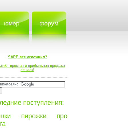
юмор
форум
SAPE все усложнил?
Link
- простая и прибыльная продажа
ссылок!
ледние поступления:
ишки пирожки про
а⁠⁠