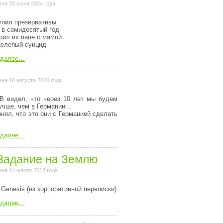
на 20 июня 2024 года
упил презервативы
 в семидесятый год
рил их папе с мамой
нелепый суицид
 далее…
на 10 августа 2020 года
В видел, что через 10 лет мы будем
учше, чем в Германии...
онял, что это они с Германией сделать
 далее…
Задание на Землю
на 14 марта 2018 года
 Genesis (из коpпоpативной пеpеписки)
 далее…