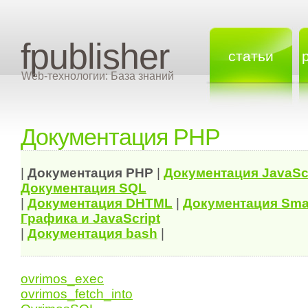
fpublisher
статьи
Web-технологии: База знаний
Документация PHP
|
Документация
PHP
|
Документация
JavaSc
Документация
SQL
|
Документация
DHTML
|
Документация Sma
Графика и JavaScript
|
Документация bash
|
ovrimos_exec
ovrimos_fetch_into