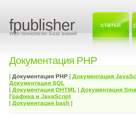
fpublisher
статьи
Web-технологии: База знаний
Документация PHP
|
Документация
PHP
|
Документация
JavaSc
Документация
SQL
|
Документация
DHTML
|
Документация Sma
Графика и JavaScript
|
Документация bash
|